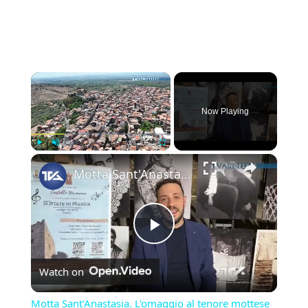
×
Now Playing
×
Play
Unmute
Fullscreen
Motta Sant'Anastasia. L'omaggio al tenore mottese Giuseppe Di Stefano nel giorno della sua nascita.
Play
Watch on
Video
Motta Sant'Anastasia. L'omaggio al tenore mottese