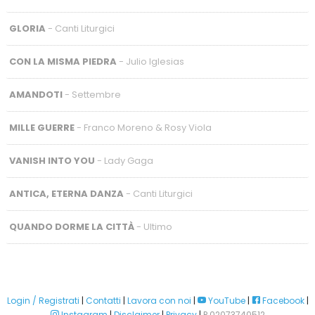
GLORIA
- Canti Liturgici
CON LA MISMA PIEDRA
- Julio Iglesias
AMANDOTI
- Settembre
MILLE GUERRE
- Franco Moreno & Rosy Viola
VANISH INTO YOU
- Lady Gaga
ANTICA, ETERNA DANZA
- Canti Liturgici
QUANDO DORME LA CITTÀ
- Ultimo
Login / Registrati
|
Contatti
|
Lavora con noi
|
YouTube
|
Facebook
|
Instagram
|
Disclaimer
|
Privacy
|
P.02073740512