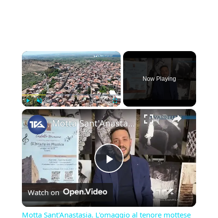
×
Now Playing
×
Play
Unmute
Fullscreen
Motta Sant'Anastasia. L'omaggio al tenore mottese Giuseppe Di Stefano nel giorno della sua nascita.
Play
Watch on
Video
Motta Sant'Anastasia. L'omaggio al tenore mottese