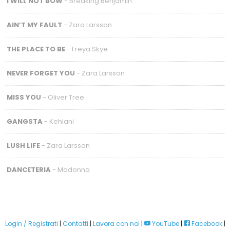
I WILL NOT BOW
- Breaking Benjamin
AIN’T MY FAULT
- Zara Larsson
THE PLACE TO BE
- Freya Skye
NEVER FORGET YOU
- Zara Larsson
MISS YOU
- Oliver Tree
GANGSTA
- Kehlani
LUSH LIFE
- Zara Larsson
DANCETERIA
- Madonna
Login / Registrati
|
Contatti
|
Lavora con noi
|
YouTube
|
Facebook
|