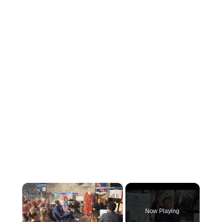
×
Now Playing