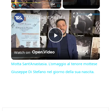
×
Play
Unmute
Fullscreen
Motta Sant'Anastasia. L'omaggio al tenore mottese Giuseppe Di Stefano nel giorno della sua nascita.
Play
Watch on
Video
Motta Sant'Anastasia. L'omaggio al tenore mottese
Giuseppe Di Stefano nel giorno della sua nascita.