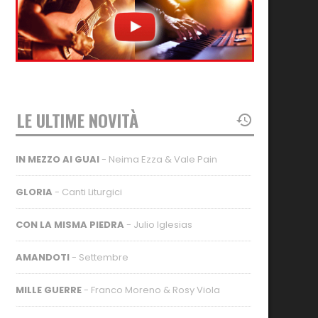
LE ULTIME NOVITÀ
IN MEZZO AI GUAI
- Neima Ezza & Vale Pain
GLORIA
- Canti Liturgici
CON LA MISMA PIEDRA
- Julio Iglesias
AMANDOTI
- Settembre
MILLE GUERRE
- Franco Moreno & Rosy Viola