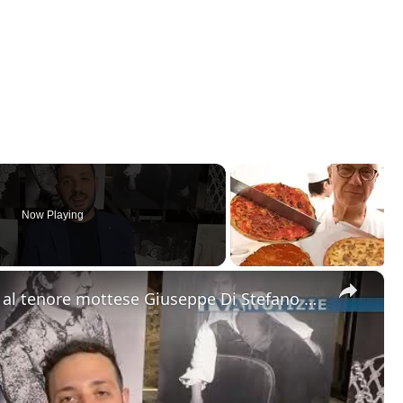
Now Playing
×
Motta Sant'Anastasia. L'omaggio al tenore mottese Giuseppe Di Stefano nel giorno della sua nascita.