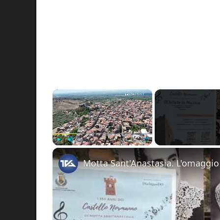
×
Play
Unmute
Fullscreen