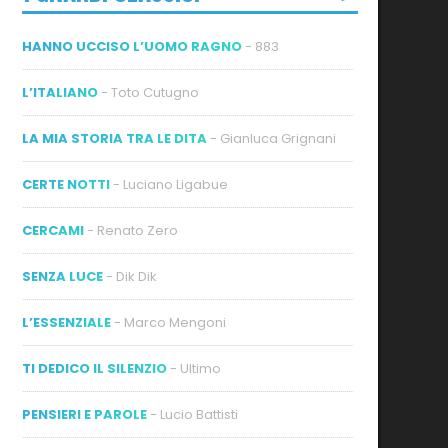
HANNO UCCISO L’UOMO RAGNO
- 883
L’ITALIANO
- Toto Cutugno
LA MIA STORIA TRA LE DITA
- Gianluca Grignani
CERTE NOTTI
- Luciano Ligabue
CERCAMI
- Renato Zero
SENZA LUCE
- Dik Dik
L’ESSENZIALE
- Marco Mengoni
TI DEDICO IL SILENZIO
- Ultimo
PENSIERI E PAROLE
- Lucio Battisti