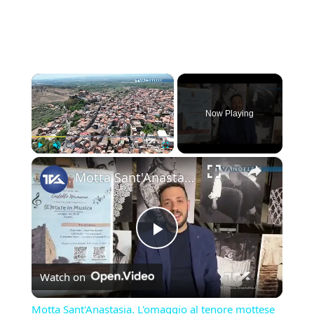
×
Now Playing
×
Play
Unmute
Fullscreen
Motta Sant'Anastasia. L'omaggio al tenore mottese Giuseppe Di Stefano nel giorno della sua nascita.
Play
Watch on
Video
Motta Sant'Anastasia. L'omaggio al tenore mottese