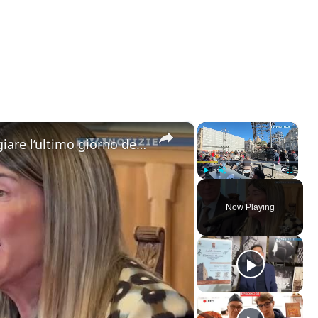
×
×
Catania. Tutto pronto per festeggiare l’ultimo giorno dell’anno con “Capodanno in Musica” in dirett
Play
Unmute
Fullscreen
Now Playing
ay
deo