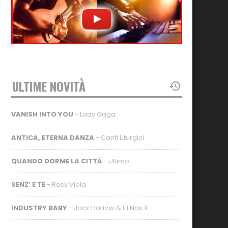
ULTIME NOVITÀ
VANISH INTO YOU
- Lady Gaga
ANTICA, ETERNA DANZA
- Canti Liturgici
QUANDO DORME LA CITTÀ
- Ultimo
SENZ’ E TE
- Rosy Viola
INDUSTRY BABY
- Jack Harlow & Lil Nas X