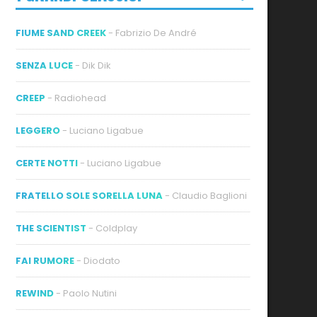
FIUME SAND CREEK
- Fabrizio De André
SENZA LUCE
- Dik Dik
CREEP
- Radiohead
LEGGERO
- Luciano Ligabue
CERTE NOTTI
- Luciano Ligabue
FRATELLO SOLE SORELLA LUNA
- Claudio Baglioni
THE SCIENTIST
- Coldplay
FAI RUMORE
- Diodato
REWIND
- Paolo Nutini