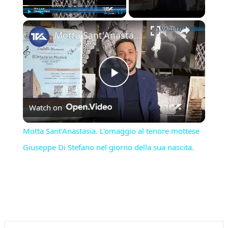
×
Play
Unmute
Fullscreen
Motta Sant'Anastasia. L'omaggio al tenore mottese Giuseppe Di Stefano nel giorno della sua nascita.
Play
Watch on
Video
Motta Sant'Anastasia. L'omaggio al tenore mottese
Giuseppe Di Stefano nel giorno della sua nascita.