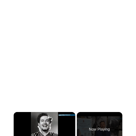
×
Now Playing