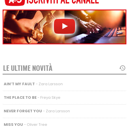
LE ULTIME NOVITÀ
AIN’T MY FAULT
- Zara Larsson
THE PLACE TO BE
- Freya Skye
NEVER FORGET YOU
- Zara Larsson
MISS YOU
- Oliver Tree