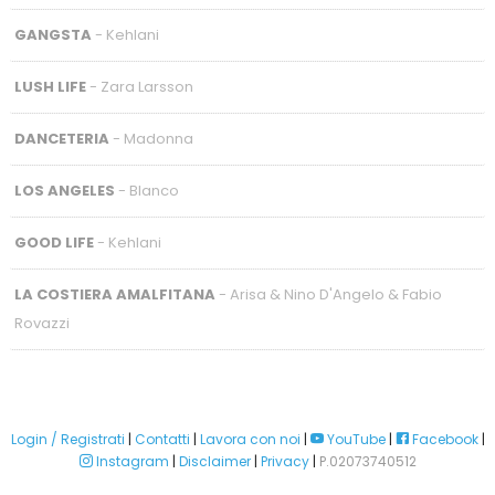
GANGSTA
- Kehlani
LUSH LIFE
- Zara Larsson
DANCETERIA
- Madonna
LOS ANGELES
- Blanco
GOOD LIFE
- Kehlani
LA COSTIERA AMALFITANA
- Arisa & Nino D'Angelo & Fabio
Rovazzi
Login / Registrati
|
Contatti
|
Lavora con noi
|
YouTube
|
Facebook
|
Instagram
|
Disclaimer
|
Privacy
|
P.02073740512