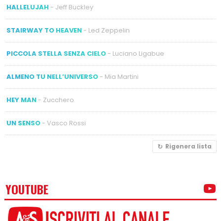
HALLELUJAH
- Jeff Buckley
STAIRWAY TO HEAVEN
- Led Zeppelin
PICCOLA STELLA SENZA CIELO
- Luciano Ligabue
ALMENO TU NELL’UNIVERSO
- Mia Martini
HEY MAN
- Zucchero
UN SENSO
- Vasco Rossi
Rigenera lista
YOUTUBE