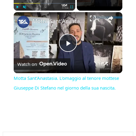
×
Play
Unmute
Fullscreen
Motta Sant'Anastasia. L'omaggio al tenore mottese Giuseppe Di Stefano nel giorno della sua nascita.
Play
Watch on
Video
Motta Sant'Anastasia. L'omaggio al tenore mottese
Giuseppe Di Stefano nel giorno della sua nascita.