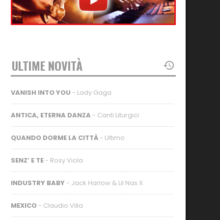
ULTIME NOVITÀ
VANISH INTO YOU
- Lady Gaga
ANTICA, ETERNA DANZA
- Canti Liturgici
QUANDO DORME LA CITTÀ
- Ultimo
SENZ’ E TE
- Rosy Viola
INDUSTRY BABY
- Jack Harlow & Lil Nas X
MEXICO
- Claudio Villa