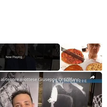
Now Playing
×
Motta Sant'Anastasia. L'omaggio al tenore mottese Giuseppe Di Stefano nel giorno della sua nascita.