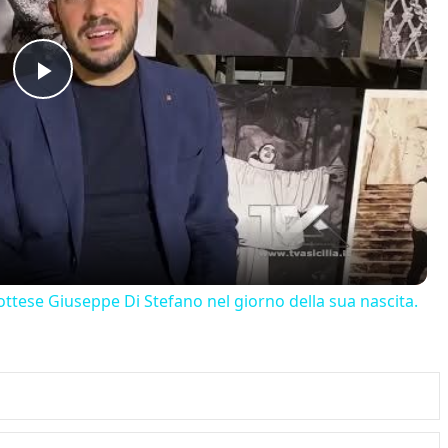
Play
Video
ttese Giuseppe Di Stefano nel giorno della sua nascita.