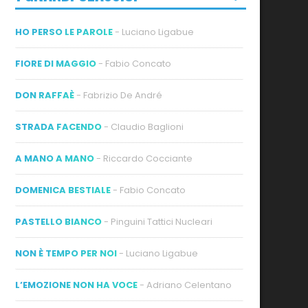
HO PERSO LE PAROLE
- Luciano Ligabue
FIORE DI MAGGIO
- Fabio Concato
DON RAFFAÈ
- Fabrizio De André
STRADA FACENDO
- Claudio Baglioni
A MANO A MANO
- Riccardo Cocciante
DOMENICA BESTIALE
- Fabio Concato
PASTELLO BIANCO
- Pinguini Tattici Nucleari
NON È TEMPO PER NOI
- Luciano Ligabue
L’EMOZIONE NON HA VOCE
- Adriano Celentano