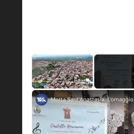
×
Play
Unmute
Fullscreen