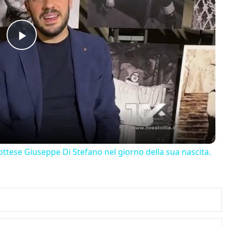
Play
Video
ttese Giuseppe Di Stefano nel giorno della sua nascita.