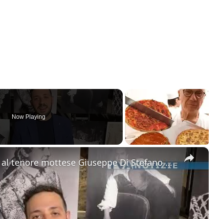
Now Playing
×
Motta Sant'Anastasia. L'omaggio al tenore mottese Giuseppe Di Stefano nel giorno della sua nascita.