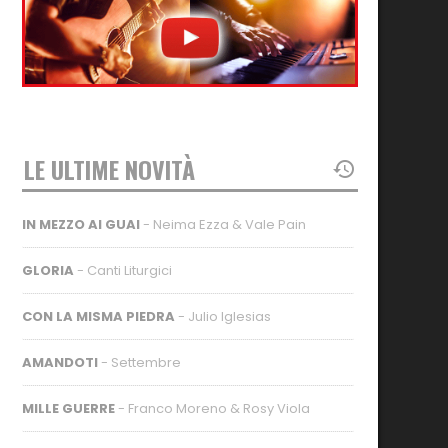
LE ULTIME NOVITÀ
IN MEZZO AI GUAI
- Neima Ezza & Vale Pain
GLORIA
- Canti Liturgici
CON LA MISMA PIEDRA
- Julio Iglesias
AMANDOTI
- Settembre
MILLE GUERRE
- Franco Moreno & Rosy Viola