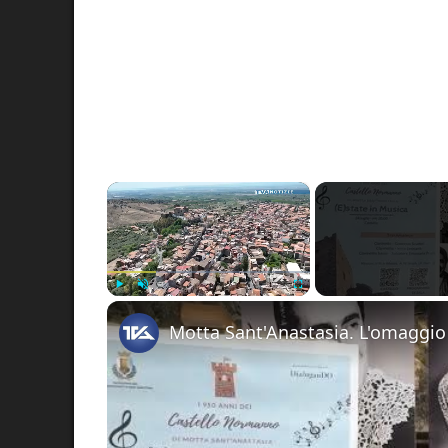
×
Play
Unmute
Fullscreen