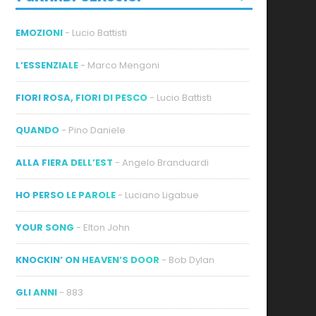
EMOZIONI
- Lucio Battisti
L’ESSENZIALE
- Marco Mengoni
FIORI ROSA, FIORI DI PESCO
- Lucio Battisti
QUANDO
- Pino Daniele
ALLA FIERA DELL’EST
- Angelo Branduardi
HO PERSO LE PAROLE
- Luciano Ligabue
YOUR SONG
- Elton John
KNOCKIN’ ON HEAVEN’S DOOR
- Bob Dylan
GLI ANNI
- 883