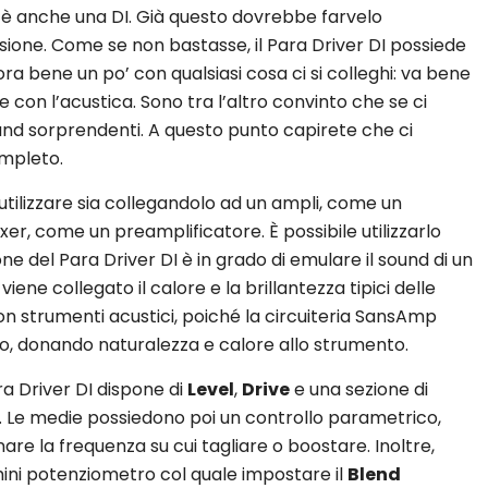
 è anche una DI. Già questo dovrebbe farvelo
sione. Come se non bastasse, il Para Driver DI possiede
ora bene un po’ con qualsiasi cosa ci si colleghi: va bene
e con l’acustica. Sono tra l’altro convinto che se ci
ound sorprendenti. A questo punto capirete che ci
ompleto.
 utilizzare sia collegandolo ad un ampli, come un
er, come un preamplificatore. È possibile utilizzarlo
ne del Para Driver DI è in grado di emulare il sound di un
ene collegato il calore e la brillantezza tipici delle
con strumenti acustici, poiché la circuiteria SansAmp
zo, donando naturalezza e calore allo strumento.
ra Driver DI dispone di
Level
,
Drive
e una sezione di
. Le medie possiedono poi un controllo parametrico,
nare la frequenza su cui tagliare o boostare. Inoltre,
mini potenziometro col quale impostare il
Blend