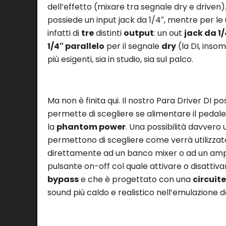
dell’effetto (mixare tra segnale dry e driven).
possiede un input jack da 1/4″, mentre per le 
infatti di
tre
distinti
output
: un out
jack da 1/
1/4″ parallelo
per il segnale
dry
(la DI, insom
più esigenti, sia in studio, sia sul palco.
Ma non è finita qui. Il nostro Para Driver DI p
permette di scegliere se alimentare il pedal
la
phantom power
. Una possibilità davvero 
permettono di scegliere come verrà utilizzato
direttamente ad un banco mixer o ad un ampl
pulsante on-off col quale attivare o disattiv
bypass
e che è progettato con una
circuite
sound più caldo e realistico nell’emulazione dei