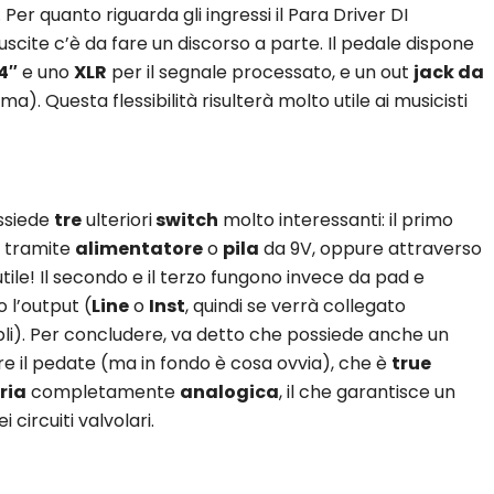
 Per quanto riguarda gli ingressi il Para Driver DI
uscite c’è da fare un discorso a parte. Il pedale dispone
4″
e uno
XLR
per il segnale processato, e un out
jack da
ma). Questa flessibilità risulterà molto utile ai musicisti
ossiede
tre
ulteriori
switch
molto interessanti: il primo
e tramite
alimentatore
o
pila
da 9V, oppure attraverso
utile! Il secondo e il terzo fungono invece da pad e
 l’output (
Line
o
Inst
, quindi se verrà collegato
i). Per concludere, va detto che possiede anche un
are il pedate (ma in fondo è cosa ovvia), che è
true
ria
completamente
analogica
, il che garantisce un
 circuiti valvolari.