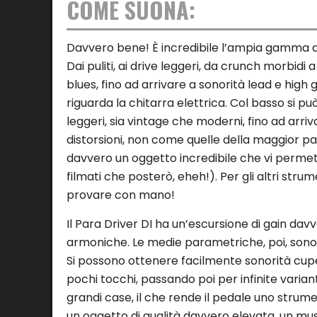
COME SUONA:
Davvero bene! È incredibile l’ampia gamma d
Dai puliti, ai drive leggeri, da crunch morbidi
blues, fino ad arrivare a sonorità lead e hig
riguarda la chitarra elettrica. Col basso si p
leggeri, sia vintage che moderni, fino ad arriv
distorsioni, non come quelle della maggior par
davvero un oggetto incredibile che vi permet
filmati che posterò, eheh!). Per gli altri stru
provare con mano!
Il Para Driver DI ha un’escursione di gain da
armoniche. Le medie parametriche, poi, sono u
Si possono ottenere facilmente sonorità cupe e
pochi tocchi, passando poi per infinite variant
grandi case, il che rende il pedale uno strumen
un oggetto di qualità davvero elevata, un mu