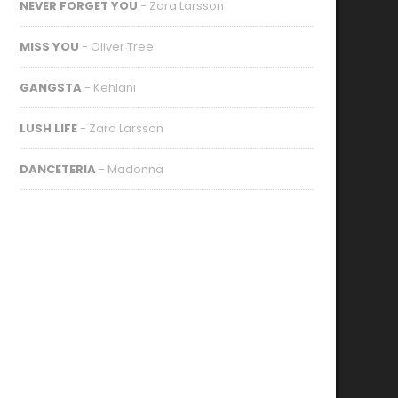
NEVER FORGET YOU
- Zara Larsson
MISS YOU
- Oliver Tree
GANGSTA
- Kehlani
LUSH LIFE
- Zara Larsson
DANCETERIA
- Madonna