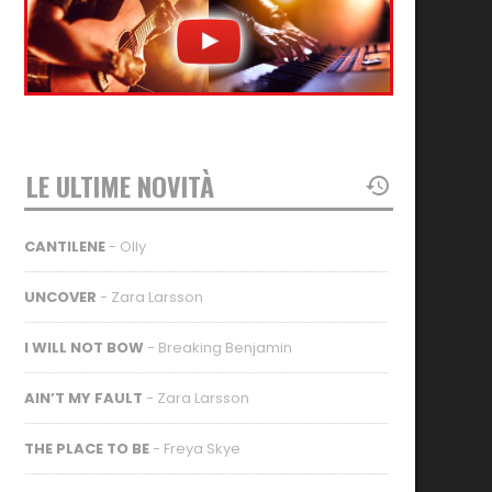
LE ULTIME NOVITÀ
CANTILENE
- Olly
UNCOVER
- Zara Larsson
I WILL NOT BOW
- Breaking Benjamin
AIN’T MY FAULT
- Zara Larsson
THE PLACE TO BE
- Freya Skye