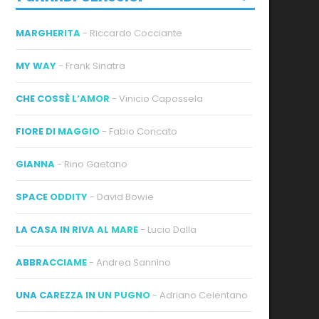
MARGHERITA
- Riccardo Cocciante
MY WAY
- Frank Sinatra
CHE COSSÈ L’AMOR
- Vinicio Capossela
FIORE DI MAGGIO
- Fabio Concato
GIANNA
- Rino Gaetano
SPACE ODDITY
- David Bowie
LA CASA IN RIVA AL MARE
- Lucio Dalla
ABBRACCIAME
- Andrea Sannino
UNA CAREZZA IN UN PUGNO
- Adriano Celentano