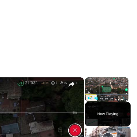
×
×
Play
Unmute
Fullscreen
Now Playing