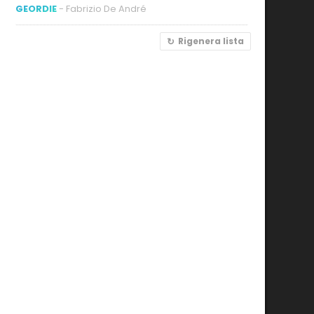
GEORDIE
- Fabrizio De André
Rigenera lista