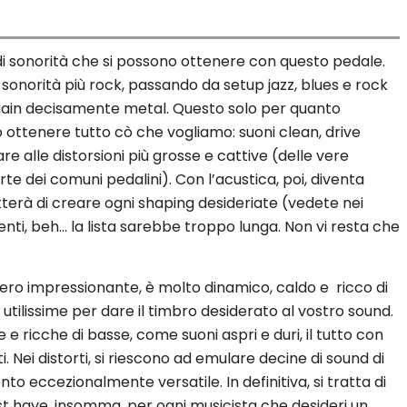
i sonorità che si possono ottenere con questo pedale.
 a sonorità più rock, passando da setup jazz, blues e rock
h gain decisamente metal. Questo solo per quanto
uò ottenere tutto cò che vogliamo: suoni clean, drive
are alle distorsioni più grosse e cattive (delle vere
te dei comuni pedalini). Con l’acustica, poi, diventa
terà di creare ogni shaping desideriate (vedete nei
menti, beh… la lista sarebbe troppo lunga. Non vi resta che
vvero impressionante, è molto dinamico, caldo e ricco di
tilissime per dare il timbro desiderato al vostro sound.
 ricche di basse, come suoni aspri e duri, il tutto con
i. Nei distorti, si riescono ad emulare decine di sound di
to eccezionalmente versatile. In definitiva, si tratta di
st have, insomma, per ogni musicista che desideri un