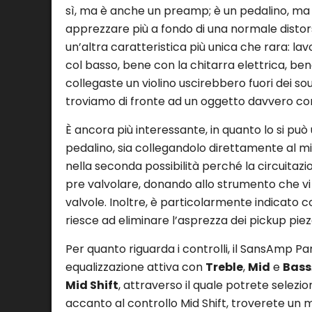
sì, ma è anche un preamp; è un pedalino, ma
apprezzare più a fondo di una normale distor
un’altra caratteristica più unica che rara: lav
col basso, bene con la chitarra elettrica, ben
collegaste un violino uscirebbero fuori dei s
troviamo di fronte ad un oggetto davvero c
È ancora più interessante, in quanto lo si può
pedalino, sia collegandolo direttamente al mix
nella seconda possibilità perché la circuitazio
pre valvolare, donando allo strumento che vi vi
valvole. Inoltre, è particolarmente indicato 
riesce ad eliminare l’asprezza dei pickup pie
Per quanto riguarda i controlli, il SansAmp Pa
equalizzazione attiva con
Treble
,
Mid
e
Bass
Mid Shift
, attraverso il quale potrete selezio
accanto al controllo Mid Shift, troverete un 