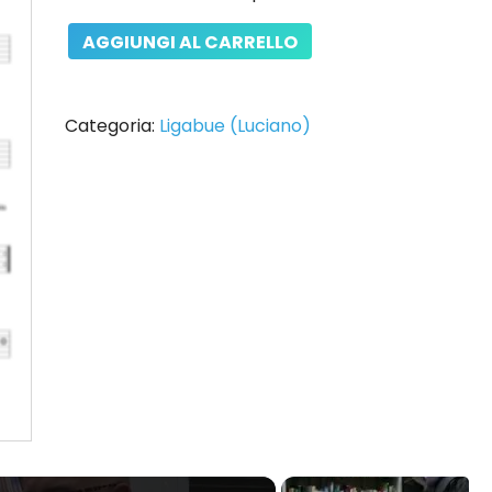
Una
AGGIUNGI AL CARRELLO
Vita
da
Mediano
Categoria:
Ligabue (Luciano)
quantità