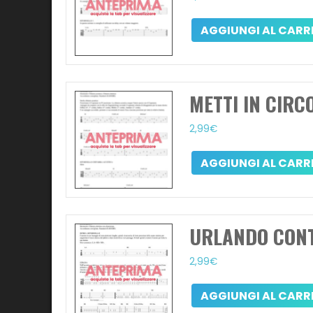
AGGIUNGI AL CARR
METTI IN CIRC
2,99
€
AGGIUNGI AL CARR
URLANDO CONT
2,99
€
AGGIUNGI AL CARR