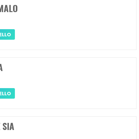
 MALO
ELLO
A
ELLO
 SIA