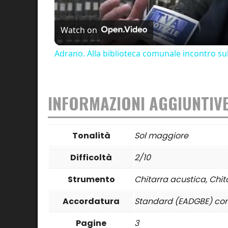
Watch on
Adrano. Alla biblioteca comunale incontro sul 
INFORMAZIONI AGGIUNTIV
Tonalità
Sol maggiore
Difficoltà
2/10
Strumento
Chitarra acustica, Chit
Accordatura
Standard (EADGBE) co
Pagine
3