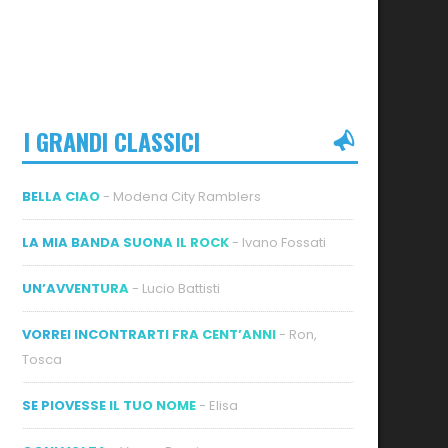
I GRANDI CLASSICI
BELLA CIAO
- Modena City Ramblers
LA MIA BANDA SUONA IL ROCK
- Ivano Fossati
UN’AVVENTURA
- Lucio Battisti
VORREI INCONTRARTI FRA CENT’ANNI
- Ron,
Tosca
SE PIOVESSE IL TUO NOME
- Elisa