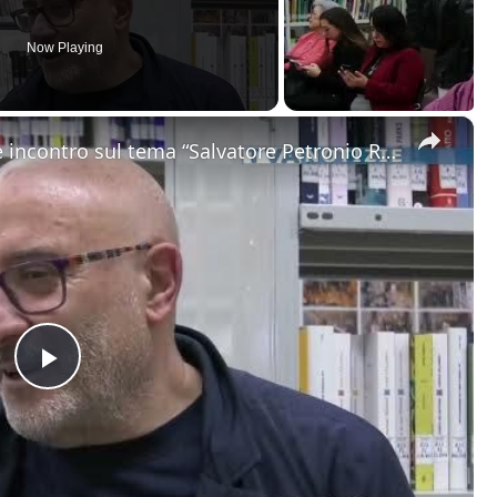
Now Playing
×
Adrano. Alla biblioteca comunale incontro sul tema “Salvatore Petronio Russo: vita, opere e scritti”
Play
Video