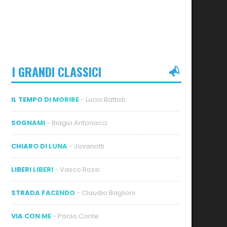
I GRANDI CLASSICI
IL TEMPO DI MORIRE
- Lucio Battisti
SOGNAMI
- Biagio Antonacci
CHIARO DI LUNA
- Jovanotti
LIBERI LIBERI
- Vasco Rossi
STRADA FACENDO
- Claudio Baglioni
VIA CON ME
- Paolo Conte