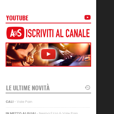
YOUTUBE
LE ULTIME NOVITÀ
CALI
- Vale Pain
IN MEZZO AI GUAI
- Neima Ezza & Vale Pain