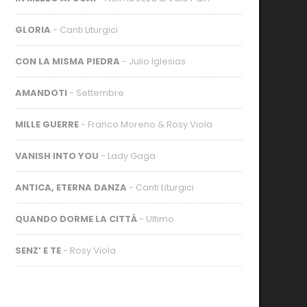
GLORIA
- Canti Liturgici
CON LA MISMA PIEDRA
- Julio Iglesias
AMANDOTI
- Settembre
MILLE GUERRE
- Franco Moreno & Rosy Viola
VANISH INTO YOU
- Lady Gaga
ANTICA, ETERNA DANZA
- Canti Liturgici
QUANDO DORME LA CITTÀ
- Ultimo
SENZ’ E TE
- Rosy Viola