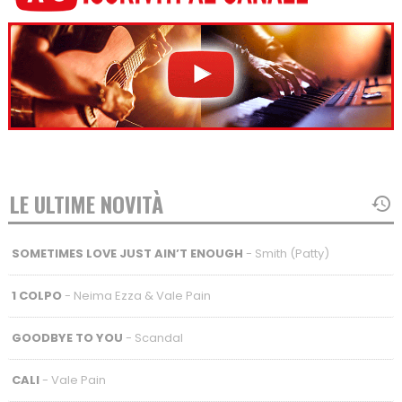
LE ULTIME NOVITÀ
SOMETIMES LOVE JUST AIN’T ENOUGH
- Smith (Patty)
1 COLPO
- Neima Ezza & Vale Pain
GOODBYE TO YOU
- Scandal
CALI
- Vale Pain