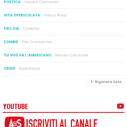
POETICA
- Cesare Cremonini
VITA SPERICOLATA
- Vasco Rossi
YELLOW
- Coldplay
ZOMBIE
- The Cranberries
TU VUÒ FÀ L’AMERICANO
- Renato Carosone
CREEP
- Radiohead
Rigenera lista
YOUTUBE