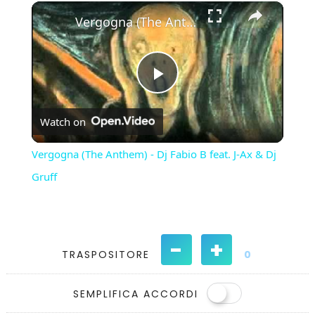
×
Play
Unmute
Fullscreen
Vergogna (The Anthem) - Dj Fabio B feat. J-Ax & Dj Gruff
Play
Watch on
Video
Vergogna (The Anthem) - Dj Fabio B feat. J-Ax & Dj
Gruff
-
+
TRASPOSITORE
0
SEMPLIFICA ACCORDI