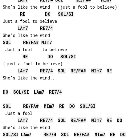
She's like the wind   (just a fool to believe)

RE
DO
SOL
/
SI
Just a fool to believe 

LA
m7
RE
7/4
SOL
RE
/
FA#
MI
m7
 Just a fool    to believe 

RE
DO
SOL
/
SI
(just a fool to believe)

LA
m7
RE
7/4
SOL
RE
/
FA#
MI
m7
RE
She's like the wind...

DO
SOL
/
SI
LA
m7
RE
7/4
SOL
RE
/
FA#
MI
m7
RE
DO
SOL
/
SI
 Just a fool

LA
m7
RE
7/4
SOL
RE
/
FA#
MI
m7
RE
DO
SOL
/
SI
LA
m7
RE
7/4
SOL
RE
/
FA#
MI
m7
RE
DO