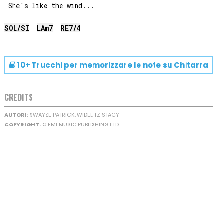
 She's like the wind...

SOL
/
SI
LA
m7
RE
7/4
10+ Trucchi per memorizzare le note su
Chitarra
CREDITS
AUTORI:
SWAYZE PATRICK, WIDELITZ STACY
COPYRIGHT:
© EMI MUSIC PUBLISHING LTD