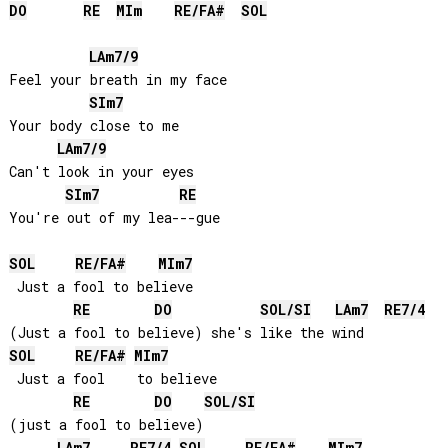
DO
RE
MI
m
RE
/
FA#
SOL
LA
m7/9
Feel your breath in my face

SI
m7
Your body close to me

LA
m7/9
Can't look in your eyes

SI
m7
RE
You're out of my lea---gue

SOL
RE
/
FA#
MI
m7
 Just a fool to believe

RE
DO
SOL
/
SI
LA
m7
RE
7/4
SOL
RE
/
FA#
MI
m7
 Just a fool    to believe

RE
DO
SOL
/
SI
(just a fool to believe)

LA
m7
RE
7/4
SOL
RE
/
FA#
MI
m7