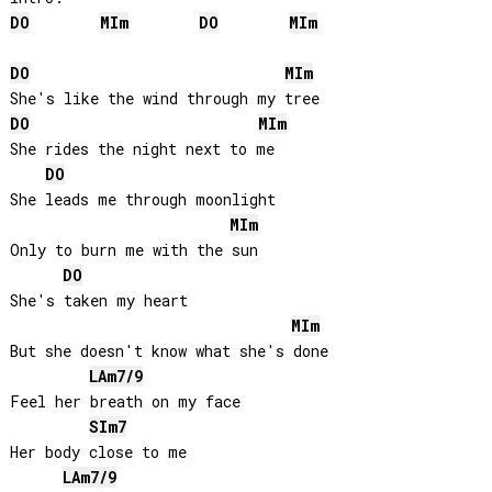
DO
MI
m
DO
MI
m
DO
MI
m
DO
MI
m
She rides the night next to me

DO
She leads me through moonlight

MI
m
Only to burn me with the sun

DO
She's taken my heart

MI
m
But she doesn't know what she's done

LA
m7/9
Feel her breath on my face

SI
m7
Her body close to me

LA
m7/9