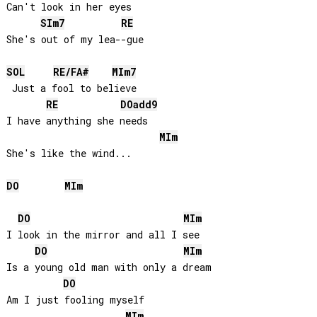
Can't look in her eyes

SI
m7
RE
She's out of my lea--gue

SOL
RE
/
FA#
MI
m7
 Just a fool to believe

RE
DO
add9
I have anything she needs

MI
m
She's like the wind...

DO
MI
m
DO
MI
m
I look in the mirror and all I see

DO
MI
m
Is a young old man with only a dream

DO
Am I just fooling myself

MI
m