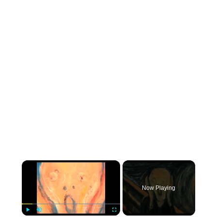
×
Now Playing