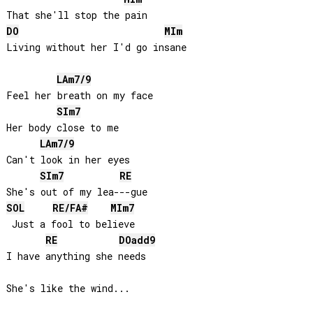
DO
MI
m
Living without her I'd go insane

LA
m7/9
Feel her breath on my face

SI
m7
Her body close to me

LA
m7/9
Can't look in her eyes

SI
m7
RE
SOL
RE
/
FA#
MI
m7
 Just a fool to believe

RE
DO
add9
I have anything she needs

She's like the wind...
