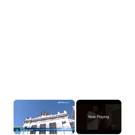
×
Now Playing