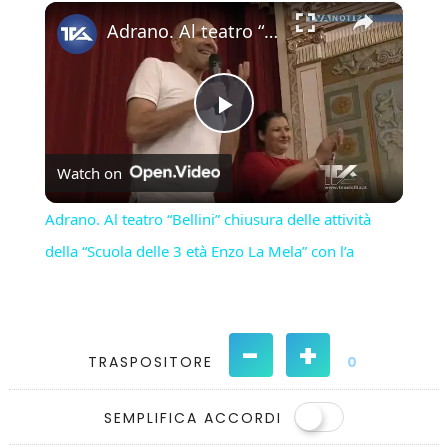
×
Play
Unmute
Fullscreen
Adrano. Al teatro “Bellini” chiusura delle attività della “Scuola delle 3 età Enzo La Mela” con l’a
Play
Watch on
Video
Adrano. Al teatro “Bellini” chiusura delle attività
della “Scuola delle 3 età Enzo La Mela” con l’a
-
+
TRASPOSITORE
0
SEMPLIFICA ACCORDI