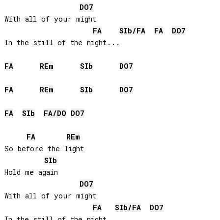
DO
7
With all of your might

FA
SIb
/
FA
FA
DO
7
In the still of the night...

FA
RE
m
SIb
DO
7
FA
RE
m
SIb
DO
7
FA
SIb
FA
/
DO
DO
7
FA
RE
m
So before the light

SIb
Hold me again 

DO
7
With all of your might

FA
SIb
/
FA
DO
7
In the still of the night...
