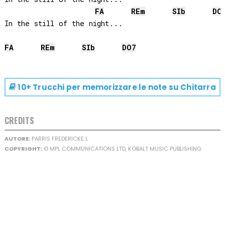
FA
RE
m
SIb
DO
In the still of the night...

FA
RE
m
SIb
DO
7
10+ Trucchi per memorizzare le note su
Chitarra
CREDITS
AUTORE:
PARRIS FREDERICKE L
COPYRIGHT:
© MPL COMMUNICATIONS LTD, KOBALT MUSIC PUBLISHING