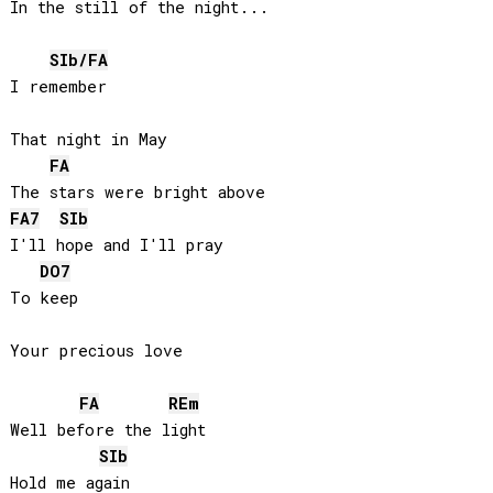
In the still of the night...

SIb
/
FA
I remember

That night in May

FA
FA
7
SIb
I'll hope and I'll pray

DO
7
To keep

Your precious love

FA
RE
m
Well before the light

SIb
Hold me again
