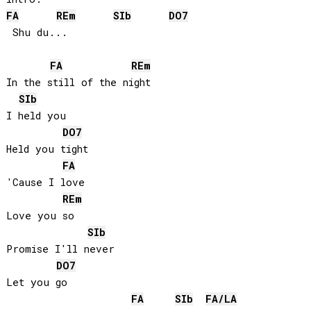
FA
RE
m
SIb
DO
7
 Shu du...

FA
RE
m
In the still of the night

SIb
I held you

DO
7
Held you tight

FA
'Cause I love

RE
m
Love you so

SIb
Promise I'll never

DO
7
Let you go

FA
SIb
FA
/
LA