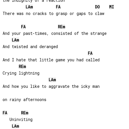
the indignity of a reaction

LA
m
FA
DO
MI
There was no cracks to grasp or gaps to claw

FA
RE
m
And your past-times, consisted of the strange

LA
m
And twisted and deranged

FA
And I hate that little game you had called

RE
m
Crying lightning

LA
m
And how you like to aggravate the icky man 

on rainy afternoons

FA
RE
m
   Uninviting

LA
m