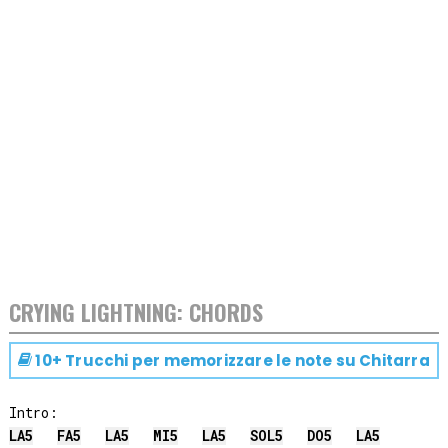
CRYING LIGHTNING: CHORDS
10+ Trucchi per memorizzare le note su
Chitarra
LA
5
FA
5
LA
5
MI
5
LA
5
SOL
5
DO
5
LA
5