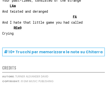
Your past-times, consisted of the strange

LA
m
And twisted and deranged

FA
And I hate that little game you had called

RE
m9
10+ Trucchi per memorizzare le note su
Chitarra
CREDITS
AUTORE:
TURNER ALEXANDER DAVID
COPYRIGHT:
© EMI MUSIC PUBLISHING