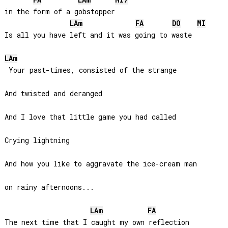
FA
LA
m
MI
7
in the form of a gobstopper

LA
m
FA
DO
MI
Is all you have left and it was going to waste

LA
m
 Your past-times, consisted of the strange

And twisted and deranged

And I love that little game you had called

Crying lightning

And how you like to aggravate the ice-cream man 

on rainy afternoons...

LA
m
FA
The next time that I caught my own reflection
