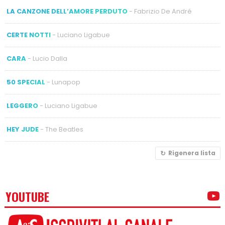
LA CANZONE DELL’AMORE PERDUTO
- Fabrizio De André
CERTE NOTTI
- Luciano Ligabue
CARA
- Lucio Dalla
50 SPECIAL
- Lunapop
LEGGERO
- Luciano Ligabue
HEY JUDE
- The Beatles
Rigenera lista
YOUTUBE