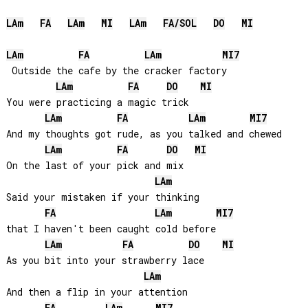
LA
m
FA
LA
m
MI
LA
m
FA
/
SOL
DO
MI
LA
m
FA
LA
m
MI
7
 Outside the cafe by the cracker factory

LA
m
FA
DO
MI
You were practicing a magic trick

LA
m
FA
LA
m
MI
7
And my thoughts got rude, as you talked and chewed

LA
m
FA
DO
MI
On the last of your pick and mix

LA
m
Said your mistaken if your thinking 

FA
LA
m
MI
7
that I haven't been caught cold before

LA
m
FA
DO
MI
As you bit into your strawberry lace

LA
m
And then a flip in your attention 
