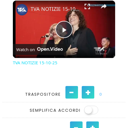
×
Play
Unmute
Fullscreen
TVA NOTIZIE 15-10-25
Play
Watch on
Video
TVA NOTIZIE 15-10-25
-
+
TRASPOSITORE
0
SEMPLIFICA ACCORDI
-
+