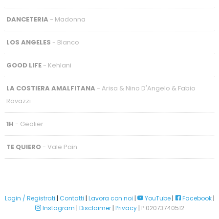
DANCETERIA
- Madonna
LOS ANGELES
- Blanco
GOOD LIFE
- Kehlani
LA COSTIERA AMALFITANA
- Arisa & Nino D'Angelo & Fabio
Rovazzi
1H
- Geolier
TE QUIERO
- Vale Pain
Login / Registrati
|
Contatti
|
Lavora con noi
|
YouTube
|
Facebook
|
Instagram
|
Disclaimer
|
Privacy
|
P.02073740512