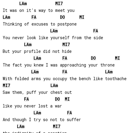
LA
m
MI
7
LA
m
FA
DO
MI
Thinking of excuses to postpone

LA
m
FA
You never look like yourself from the side

LA
m
MI
7
But your profile did not hide

LA
m
FA
DO
MI
The fact you knew I was approaching your throne

LA
m
FA
LA
m
MI
7
LA
m
Saw them, puff your chest out 

FA
DO
MI
like you never lost a war

LA
m
FA
And though I try so not to suffer 

LA
m
MI
7