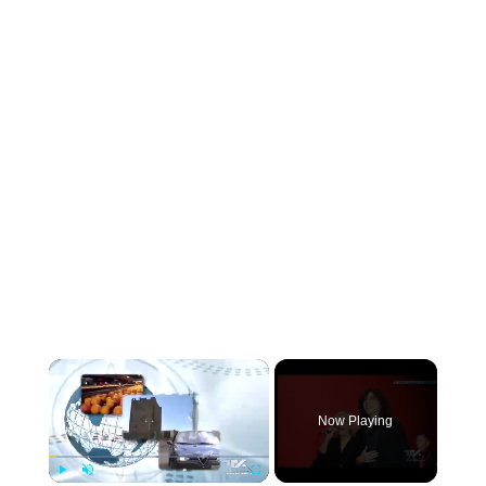
×
Now Playing