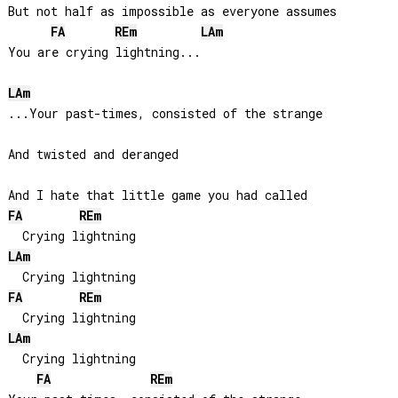
But not half as impossible as everyone assumes

FA
RE
m
LA
m
You are crying lightning...

LA
m
...Your past-times, consisted of the strange

And twisted and deranged

FA
RE
m
LA
m
FA
RE
m
LA
m
  Crying lightning

FA
RE
m