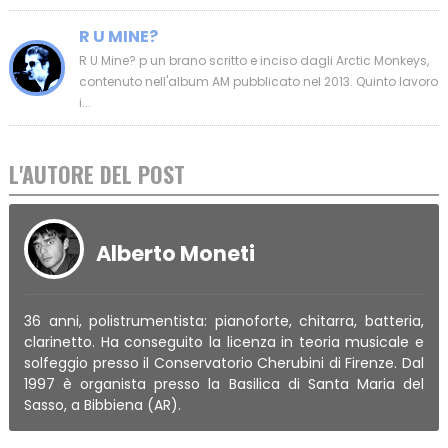
R U MINE?
R U Mine? p un brano scritto e inciso dagli Arctic Monkeys,
contenuto nell'album AM pubblicato nel 2013. Quinto lavoro
i...
L'AUTORE DEL POST
Alberto Moneti
36 anni, polistrumentista: pianoforte, chitarra, batteria,
clarinetto. Ha conseguito la licenza in teoria musicale e
solfeggio presso il Conservatorio Cherubini di Firenze. Dal
1997 è organista presso la Basilica di Santa Maria del
Sasso, a Bibbiena (AR).