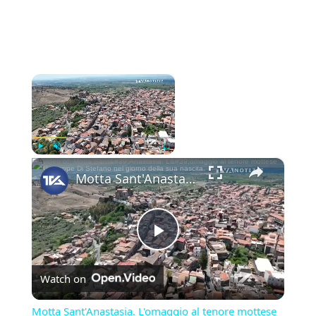
×
Now Playing
×
Play
Unmute
Fullscreen
Motta Sant'Anastasia. L'omaggio al tenore mottese Giuseppe Di Stefano nel giorno della sua nascita.
Play
Watch on
Video
Motta Sant'Anastasia. L'omaggio al tenore mottese