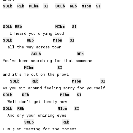
SOLb
REb
MIb
m
SI
SOLb
REb
MIb
m
SI
SOLb
REb
MIb
m
SI
SOLb
REb
MIb
m
SI
  all the way across town

SOLb
REb
You've been searching for that someone

MIb
m
SI
and it's me out on the prowl

SOLb
REb
MIb
m
SI
SOLb
REb
MIb
m
SI
SOLb
REb
MIb
m
SI
  And dry your whining eyes

SOLb
REb
I'm just roaming for the moment
