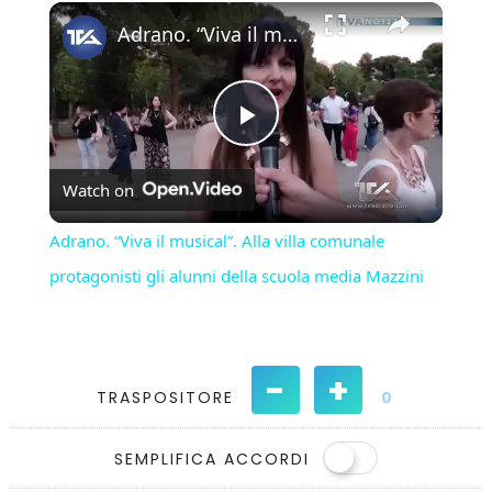
×
Play
Unmute
Fullscreen
Adrano. “Viva il musical”. Alla villa comunale protagonisti gli alunni della scuola media Mazzini
Play
Watch on
Video
Adrano. “Viva il musical”. Alla villa comunale
protagonisti gli alunni della scuola media Mazzini
-
+
TRASPOSITORE
0
SEMPLIFICA ACCORDI