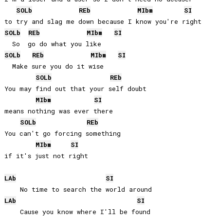
SOLb
REb
MIb
m
SI
SOLb
REb
MIb
m
SI
SOLb
REb
MIb
m
SI
  Make sure you do it wise

SOLb
REb
You may find out that your self doubt

MIb
m
SI
means nothing was ever there

SOLb
REb
You can't go forcing something

MIb
m
SI
if it's just not right

LAb
SI
LAb
SI
    Cause you know where I'll be found
