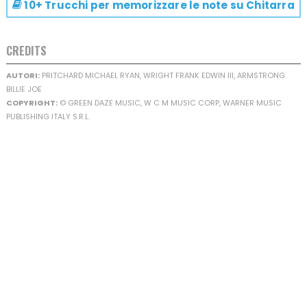
10+ Trucchi per memorizzare le note su
Chitarra
CREDITS
AUTORI:
PRITCHARD MICHAEL RYAN, WRIGHT FRANK EDWIN III, ARMSTRONG
BILLIE JOE
COPYRIGHT:
© GREEN DAZE MUSIC, W C M MUSIC CORP, WARNER MUSIC
PUBLISHING ITALY S.R.L.