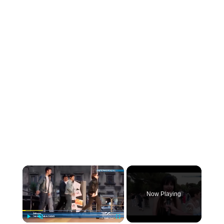
×
Now Playing