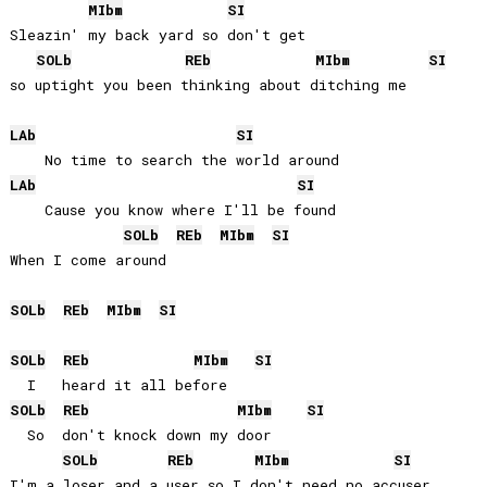
MIb
m
SI
Sleazin' my back yard so don't get

SOLb
REb
MIb
m
SI
so uptight you been thinking about ditching me

LAb
SI
LAb
SI
    Cause you know where I'll be found

SOLb
REb
MIb
m
SI
When I come around

SOLb
REb
MIb
m
SI
SOLb
REb
MIb
m
SI
SOLb
REb
MIb
m
SI
  So  don't knock down my door

SOLb
REb
MIb
m
SI
I'm a loser and a user so I don't need no accuser
