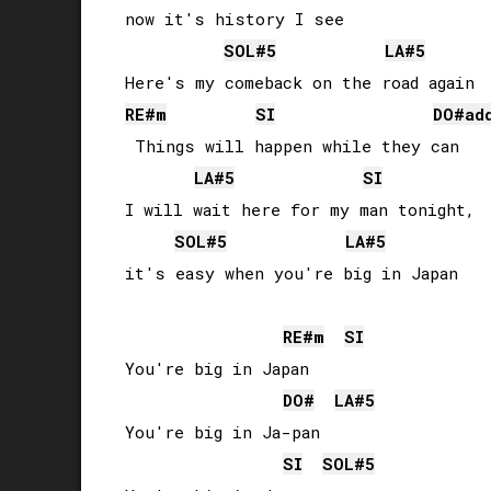
now it's history I see

SOL#
5
LA#
5
RE#
m
SI
DO#
ad
 Things will happen while they can

LA#
5
SI
I will wait here for my man tonight, 

SOL#
5
LA#
5
it's easy when you're big in Japan

RE#
m
SI
You're big in Japan

DO#
LA#
5
You're big in Ja-pan

SI
SOL#
5