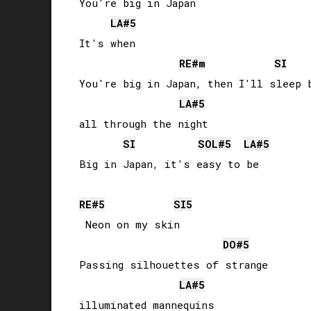
You're big in Japan

LA#
5
It's when

RE#
m
SI
You're big in Japan, then I'll sleep b
LA#
5
all through the night

SI
SOL#
5
LA#
5
Big in Japan, it's easy to be

RE#
5
SI
5
 Neon on my skin

DO#
5
Passing silhouettes of strange 

LA#
5