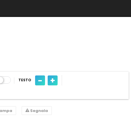
-
+
TESTO
tampa
Segnala