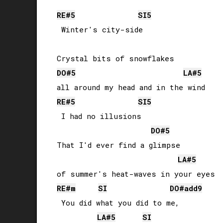
RE#
5
SI
5
 Winter's city-side

DO#
5
LA#
5
RE#
5
SI
5
 I had no illusions

DO#
5
That I'd ever find a glimpse 

LA#
5
RE#
m
SI
DO#
add9
 You did what you did to me, 

LA#
5
SI