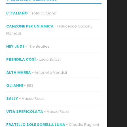
L’ITALIANO
- Toto Cutugno
CANZONE PER UN’AMICA
- Francesco Guccini,
Nomadi
HEY JUDE
- The Beatles
PRENDILA COSÌ
- Lucio Battisti
ALTA MAREA
- Antonello Venditti
GLI ANNI
- 883
SALLY
- Vasco Rossi
VITA SPERICOLATA
- Vasco Rossi
FRATELLO SOLE SORELLA LUNA
- Claudio Baglioni