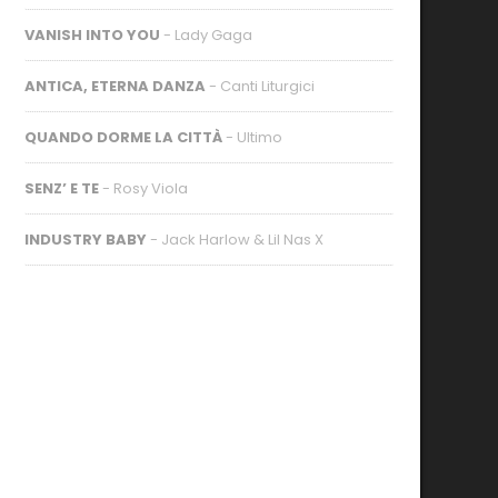
VANISH INTO YOU
- Lady Gaga
ANTICA, ETERNA DANZA
- Canti Liturgici
QUANDO DORME LA CITTÀ
- Ultimo
SENZ’ E TE
- Rosy Viola
INDUSTRY BABY
- Jack Harlow & Lil Nas X