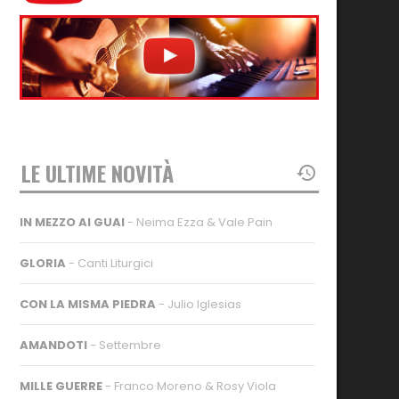
LE ULTIME NOVITÀ
IN MEZZO AI GUAI
- Neima Ezza & Vale Pain
GLORIA
- Canti Liturgici
CON LA MISMA PIEDRA
- Julio Iglesias
AMANDOTI
- Settembre
MILLE GUERRE
- Franco Moreno & Rosy Viola