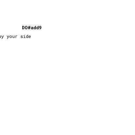
DO#
add9
y your side 
