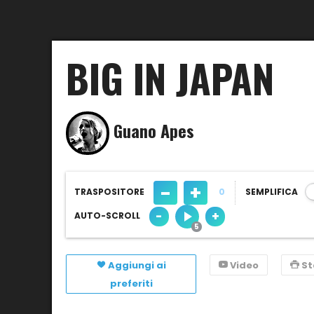
BIG IN JAPAN
Guano Apes
-
+
TRASPOSITORE
0
SEMPLIFICA
-
+
AUTO-SCROLL
Aggiungi ai
Video
S
preferiti