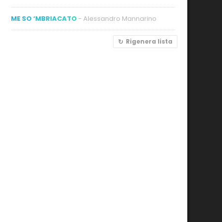
ME SO ‘MBRIACATO
- Alessandro Mannarino
Rigenera lista