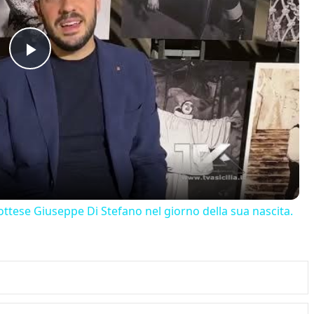
Play
Video
ttese Giuseppe Di Stefano nel giorno della sua nascita.