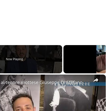
Now Playing
×
Motta Sant'Anastasia. L'omaggio al tenore mottese Giuseppe Di Stefano nel giorno della sua nascita.