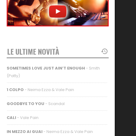
LE ULTIME NOVITÀ
SOMETIMES LOVE JUST AIN’T ENOUGH
- Smith
(Patty)
1 COLPO
- Neima Ezza & Vale Pain
GOODBYE TO YOU
- Scandal
CALI
- Vale Pain
IN MEZZO AI GUAI
- Neima Ezza & Vale Pain