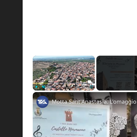
×
Play
Unmute
Fullscreen