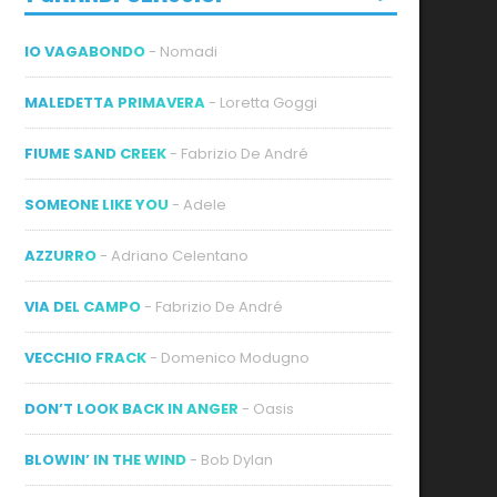
IO VAGABONDO
- Nomadi
MALEDETTA PRIMAVERA
- Loretta Goggi
FIUME SAND CREEK
- Fabrizio De André
SOMEONE LIKE YOU
- Adele
AZZURRO
- Adriano Celentano
VIA DEL CAMPO
- Fabrizio De André
VECCHIO FRACK
- Domenico Modugno
DON’T LOOK BACK IN ANGER
- Oasis
BLOWIN’ IN THE WIND
- Bob Dylan