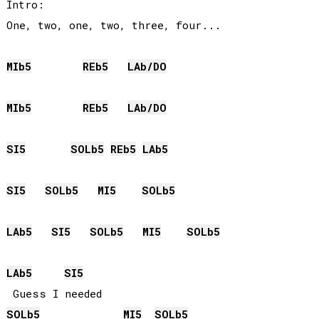
Intro:

One, two, one, two, three, four...

MIb
5
REb
5
LAb
/
DO
MIb
5
REb
5
LAb
/
DO
SI
5
SOLb
5
REb
5
LAb
5
SI
5
SOLb
5
MI
5
SOLb
5
LAb
5
SI
5
SOLb
5
MI
5
SOLb
5
LAb
5
SI
5
SOLb
5
MI
5
SOLb
5