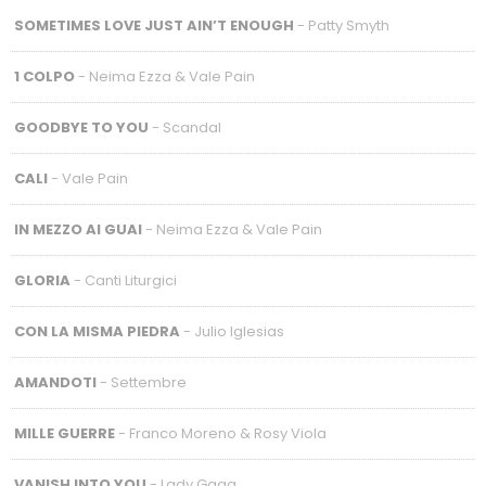
SOMETIMES LOVE JUST AIN’T ENOUGH
- Patty Smyth
1 COLPO
- Neima Ezza & Vale Pain
GOODBYE TO YOU
- Scandal
CALI
- Vale Pain
IN MEZZO AI GUAI
- Neima Ezza & Vale Pain
GLORIA
- Canti Liturgici
CON LA MISMA PIEDRA
- Julio Iglesias
AMANDOTI
- Settembre
MILLE GUERRE
- Franco Moreno & Rosy Viola
VANISH INTO YOU
- Lady Gaga