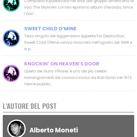
Composta e pubblicata nel 1958 dal gruppo americano di
voci The Skyliners col loro eponimo album d'esordio, Since
I Don'...
SWEET CHILD O’MINE
Terzo singolo del leggendario Appetite For Destruction,
Sweet Child O'Mine veniva rilasciato nell'agosto del 1988 e
si p...
KNOCKIN’ ON HEAVEN’S DOOR
Quello dei Guns n'Roses è uno dei più celebri
riarrangiamenti del classico inciso da Bob Dylan nel 1973.
Venne pubblic...
L'AUTORE DEL POST
Alberto Moneti