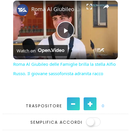
×
Play
Unmute
Fullscreen
Roma Al Giubileo delle Famiglie brilla la stella Alfio Russo. Il giovane sassofonista adranita racco
Play
Watch on
Video
Roma Al Giubileo delle Famiglie brilla la stella Alfio
Russo. Il giovane sassofonista adranita racco
-
+
TRASPOSITORE
0
SEMPLIFICA ACCORDI