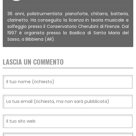
36 anni, polistrumentista: pianoforte, chitarra, batteria,
clarinetto. Ha conseguito la licenza in teoria musicale e
solfeggio presso il Conservatorio Cherubini di Firenze. Dal
1997 è organista presso la Basilica di Santa Maria del
Sasso, a Bibbiena (AR).
LASCIA UN COMMENTO