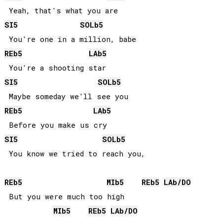
SI
5
SOLb
5
REb
5
LAb
5
SI
5
SOLb
5
REb
5
LAb
5
SI
5
SOLb
5
REb
5
MIb
5
REb
5
LAb
/
DO
 But you were much too high

MIb
5
REb
5
LAb
/
DO