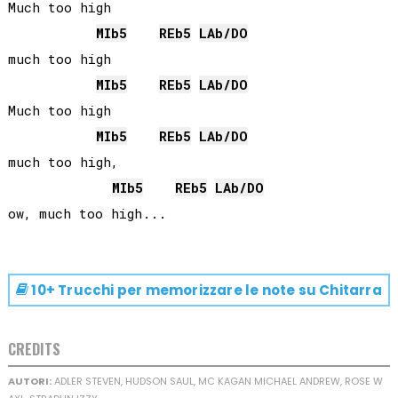
Much too high    

MIb
5
REb
5
LAb
/
DO
much too high

MIb
5
REb
5
LAb
/
DO
Much too high

MIb
5
REb
5
LAb
/
DO
much too high,    

MIb
5
REb
5
LAb
/
DO
10+ Trucchi per memorizzare le note su
Chitarra
CREDITS
AUTORI:
ADLER STEVEN, HUDSON SAUL, MC KAGAN MICHAEL ANDREW, ROSE W