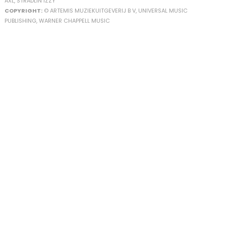
AXL, STRADLIN IZZY
COPYRIGHT:
© ARTEMIS MUZIEKUITGEVERIJ B V, UNIVERSAL MUSIC
PUBLISHING, WARNER CHAPPELL MUSIC