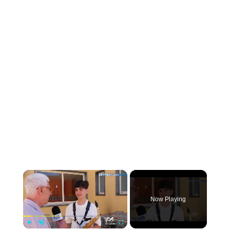
×
Now Playing