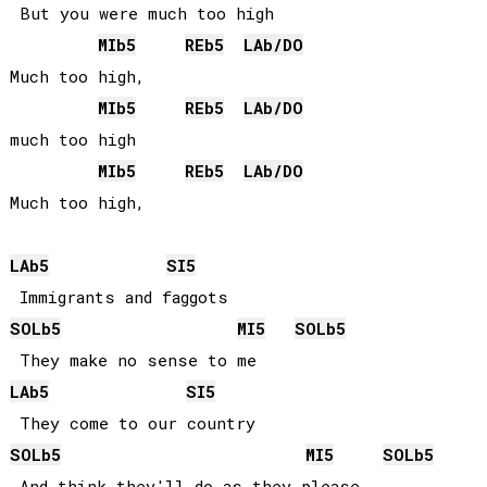
 But you were much too high

MIb
5
REb
5
LAb
/
DO
Much too high,      

MIb
5
REb
5
LAb
/
DO
much too high

MIb
5
REb
5
LAb
/
DO
Much too high,     

LAb
5
SI
5
SOLb
5
MI
5
SOLb
5
LAb
5
SI
5
SOLb
5
MI
5
SOLb
5