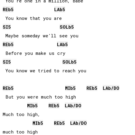
REb
5
LAb
5
SI
5
SOLb
5
REb
5
LAb
5
SI
5
SOLb
5
REb
5
MIb
5
REb
5
LAb
/
DO
 But you were much too high

MIb
5
REb
5
LAb
/
DO
Much too high,  

MIb
5
REb
5
LAb
/
DO
much too high
