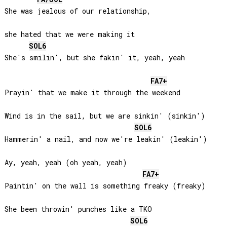
She was jealous of our relationship, 

she hated that we were making it

SOL
6
She's smilin', but she fakin' it, yeah, yeah

FA
7+
Prayin' that we make it through the weekend

Wind is in the sail, but we are sinkin' (sinkin')

SOL
6
Hammerin' a nail, and now we're leakin' (leakin')

Ay, yeah, yeah (oh yeah, yeah)

FA
7+
Paintin' on the wall is something freaky (freaky)

She been throwin' punches like a TKO

SOL
6