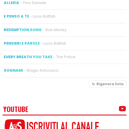
ALLERIA
- Pino Daniele
E PENSO A TE
- Lucio Battisti
REDEMPTION SONG
- Bob Marley
PENSIERI E PAROLE
- Lucio Battisti
EVERY BREATH YOU TAKE
- The Police
SOGNAMI
- Biagio Antonacci
Rigenera lista
YOUTUBE