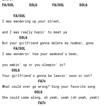
FA
/
SOL
SOL
6
FA
/
SOL
SOL
6
FA
/
SOL
I was wandering up your street, 

and I was really hopin' to meet ya

SOL
6
But your girlfriend gonna delete my number, gone

FA
/
SOL
I was wonderin' how your weekend's been, 

you wakin' up or you sleepin' in?

SOL
6
Your girlfriend's gonna be leavin' soon or not?

FA
7+
What could ever go wrong? Sing your favorite song

SOL
6
She could come along, oh yeah, yeah (oh yeah, yeah)

FA
7+