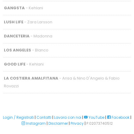
GANGSTA
- Kehlani
LUSH LIFE
- Zara Larsson
DANCETERIA
- Madonna
LOS ANGELES
- Blanco
GOOD LIFE
- Kehlani
LA COSTIERA AMALFITANA
- Arisa & Nino D'Angelo & Fabio
Rovazzi
Login / Registrati
|
Contatti
|
Lavora con noi
|
YouTube
|
Facebook
|
Instagram
|
Disclaimer
|
Privacy
|
P.02073740512