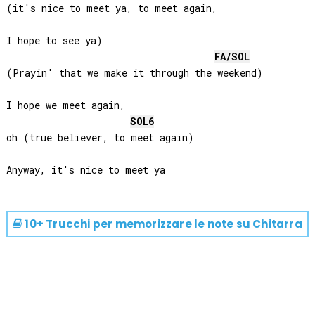
(it's nice to meet ya, to meet again, 

I hope to see ya)

FA
/
SOL
(Prayin' that we make it through the weekend)

I hope we meet again, 

SOL
6
oh (true believer, to meet again)

10+ Trucchi per memorizzare le note su
Chitarra