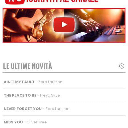
LE ULTIME NOVITÀ
AIN’T MY FAULT
- Zara Larsson
THE PLACE TO BE
- Freya Skye
NEVER FORGET YOU
- Zara Larsson
MISS YOU
- Oliver Tree