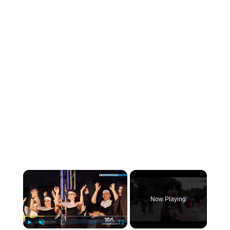
×
Now Playing