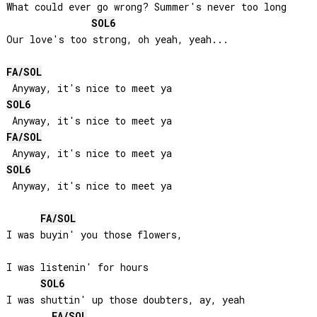
What could ever go wrong? Summer's never too long

SOL
6
Our love's too strong, oh yeah, yeah...

FA
/
SOL
SOL
6
FA
/
SOL
SOL
6
 Anyway, it's nice to meet ya

FA
/
SOL
I was buyin' you those flowers, 

I was listenin' for hours

SOL
6
I was shuttin' up those doubters, ay, yeah

FA
/
SOL