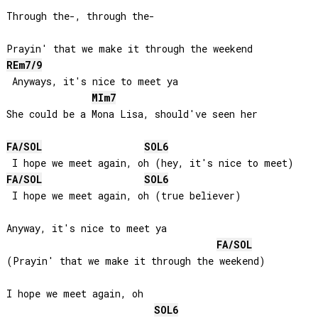
Through the-, through the-

RE
m7/9
 Anyways, it's nice to meet ya

MI
m7
She could be a Mona Lisa, should've seen her

FA
/
SOL
SOL
6
FA
/
SOL
SOL
6
 I hope we meet again, oh (true believer)

Anyway, it's nice to meet ya

FA
/
SOL
(Prayin' that we make it through the weekend)

I hope we meet again, oh 

SOL
6