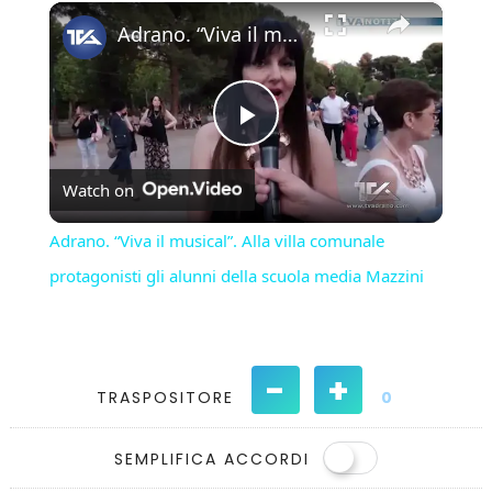
×
Play
Unmute
Fullscreen
Adrano. “Viva il musical”. Alla villa comunale protagonisti gli alunni della scuola media Mazzini
Play
Watch on
Video
Adrano. “Viva il musical”. Alla villa comunale
protagonisti gli alunni della scuola media Mazzini
-
+
TRASPOSITORE
0
SEMPLIFICA ACCORDI