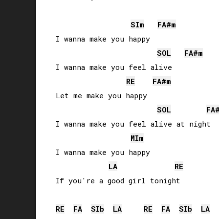
SI
m
FA#
m
I wanna make you happy

SOL
FA#
m
I wanna make you feel alive

RE
FA#
m
Let me make you happy

SOL
FA
I wanna make you feel alive at night

MI
m
I wanna make you happy

LA
RE
If you're a good girl tonight

RE
FA
SIb
LA
RE
FA
SIb
LA