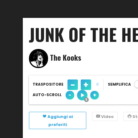
JUNK OF THE H
The Kooks
-
+
TRASPOSITORE
0
SEMPLIFICA
-
+
AUTO-SCROLL
Aggiungi ai
Video
S
preferiti