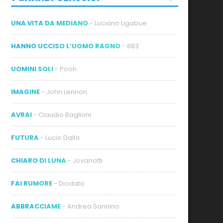
UNA VITA DA MEDIANO
- Luciano Ligabue
HANNO UCCISO L’UOMO RAGNO
- 883
UOMINI SOLI
- Pooh
IMAGINE
- John Lennon
AVRAI
- Claudio Baglioni
FUTURA
- Lucio Dalla
CHIARO DI LUNA
- Jovanotti
FAI RUMORE
- Diodato
ABBRACCIAME
- Andrea Sannino