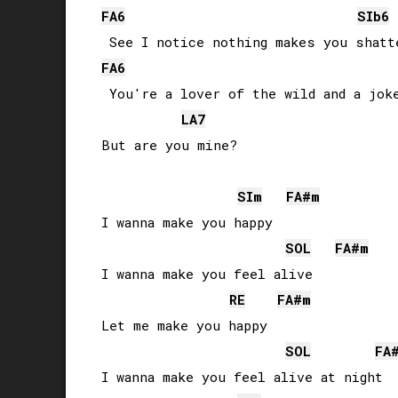
FA
6
SIb
6
FA
6
 You're a lover of the wild and a joke
LA
7
SI
m
FA#
m
I wanna make you happy

SOL
FA#
m
I wanna make you feel alive

RE
FA#
m
Let me make you happy

SOL
FA
I wanna make you feel alive at night
