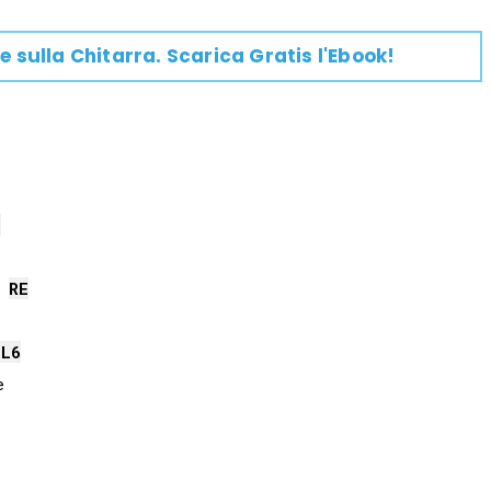
e su
lla
Chitarra
. Scarica Gratis l'Ebook!
6
RE
OL
6