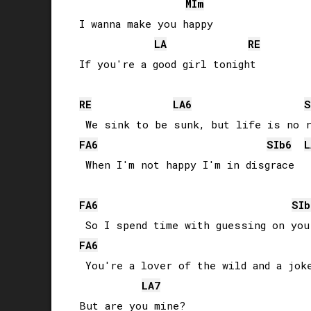
MI
m
I wanna make you happy

LA
RE
If you're a good girl tonight

RE
LA
6
S
FA
6
SIb
6
L
FA
6
SIb
FA
6
 You're a lover of the wild and a joke
LA
7