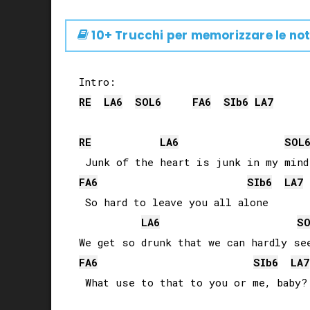
10+ Trucchi per memorizzare le not
RE
LA
6
SOL
6
FA
6
SIb
6
LA
7
RE
LA
6
SOL
FA
6
SIb
6
LA
7
 So hard to leave you all alone

LA
6
S
FA
6
SIb
6
LA
7