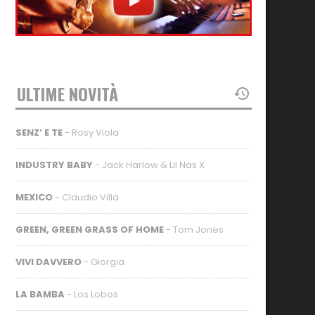
ULTIME NOVITÀ
SENZ’ E TE
- Rosy Viola
INDUSTRY BABY
- Jack Harlow & Lil Nas X
MEXICO
- Claudio Villa
GREEN, GREEN GRASS OF HOME
- Tom Jones
VIVI DAVVERO
- Giorgia
LA BAMBA
- Los Lobos