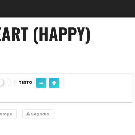
EART (HAPPY)
-
+
TESTO
tampa
Segnala