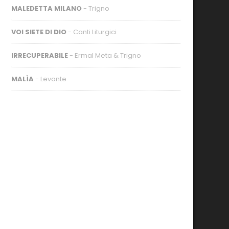
MALEDETTA MILANO
- Trigno
VOI SIETE DI DIO
- Canti Liturgici
IRRECUPERABILE
- Ermal Meta & Trigno
MALÌA
- Levante