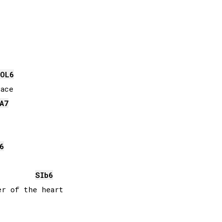
OL
6
A
7
6
SIb
6
r of the heart
