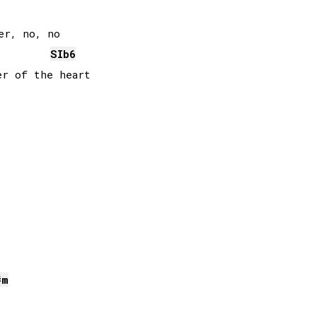
SIb
6
r of the heart

#
m