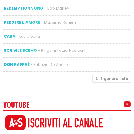
REDEMPTION SONG
- Bob Marley
PERDERE L’AMORE
- Massimo Ranieri
CARA
- Lucio Dalla
SCRIVILE SCEMO
- Pinguini Tattici Nucleari
DON RAFFAÈ
- Fabrizio De André
Rigenera lista
YOUTUBE