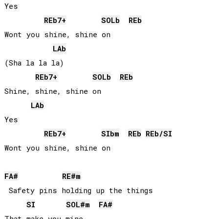
Yes

REb
7+
SOLb
REb
Wont you shine, shine on

LAb
(Sha la la la)

REb
7+
SOLb
REb
Shine, shine, shine on

LAb
Yes

REb
7+
SIb
m
REb
REb
/
SI
FA#
RE#
m
 Safety pins holding up the things

SI
SOL#
m
FA#
That make you mine
