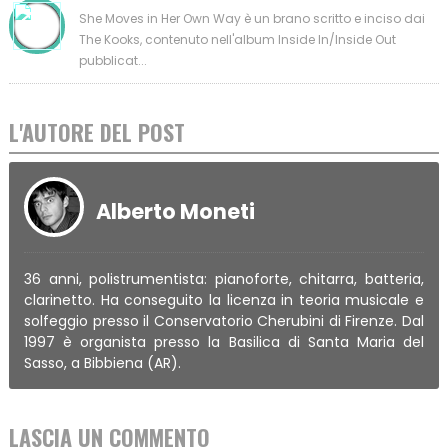
She Moves in Her Own Way è un brano scritto e inciso dai
The Kooks, contenuto nell'album Inside In/Inside Out
pubblicat...
L'AUTORE DEL POST
Alberto Moneti
36 anni, polistrumentista: pianoforte, chitarra, batteria,
clarinetto. Ha conseguito la licenza in teoria musicale e
solfeggio presso il Conservatorio Cherubini di Firenze. Dal
1997 è organista presso la Basilica di Santa Maria del
Sasso, a Bibbiena (AR).
LASCIA UN COMMENTO