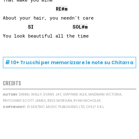
RE#
m
About your hair, you needn't care

SI
SOL#
m
10+ Trucchi per memorizzare le note su
Chitarra
CREDITS
AUTORI:
DANIEL WALLY, EVANS JAY, GWYNNE ALEX, MAIDMAN VICTORIA,
PRITCHARD SCOTT JAMES, REES MORGAN, RYAN NICHOLAS
COPYRIGHT:
© SENTRIC MUSIC PUBLISHING LTD, OYEZ! S.R.L.