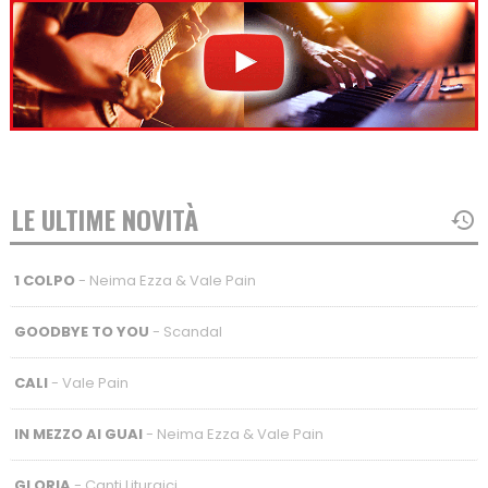
LE ULTIME NOVITÀ
1 COLPO
- Neima Ezza & Vale Pain
GOODBYE TO YOU
- Scandal
CALI
- Vale Pain
IN MEZZO AI GUAI
- Neima Ezza & Vale Pain
GLORIA
- Canti Liturgici