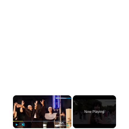
×
Now Playing