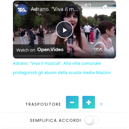
×
Play
Unmute
Fullscreen
Adrano. “Viva il musical”. Alla villa comunale protagonisti gli alunni della scuola media Mazzini
Play
Watch on
Video
Adrano. “Viva il musical”. Alla villa comunale
protagonisti gli alunni della scuola media Mazzini
-
+
TRASPOSITORE
0
SEMPLIFICA ACCORDI