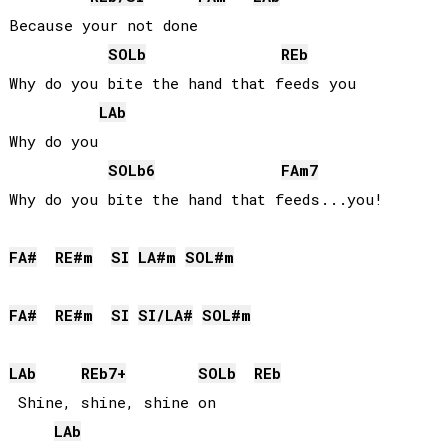
Because your not done

SOLb
REb
Why do you bite the hand that feeds you

LAb
Why do you

SOLb
6
FA
m7
FA#
RE#
m
SI
LA#
m
SOL#
m
FA#
RE#
m
SI
SI
/
LA#
SOL#
m
LAb
REb
7+
SOLb
REb
 Shine, shine, shine on

LAb