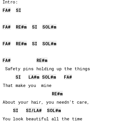
FA#
SI
FA#
RE#
m
SI
SOL#
m
FA#
RE#
m
SI
SOL#
m
FA#
RE#
m
 Safety pins holding up the things

SI
LA#
m
SOL#
m
FA#
That make you  mine

RE#
m
About your hair, you needn't care,

SI
SI
/
LA#
SOL#
m