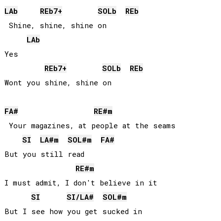
LAb
REb
7+
SOLb
REb
 Shine, shine, shine on

LAb
Yes

REb
7+
SOLb
REb
FA#
RE#
m
 Your magazines, at people at the seams

SI
LA#
m
SOL#
m
FA#
But you still read

RE#
m
I must admit, I don't believe in it

SI
SI
/
LA#
SOL#
m