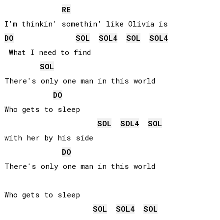
RE
DO
SOL
SOL
4
SOL
SOL
4
 What I need to find

SOL
There's only one man in this world

DO
Who gets to sleep 

SOL
SOL
4
SOL
with her by his side

DO
There's only one man in this world

Who gets to sleep 

SOL
SOL
4
SOL