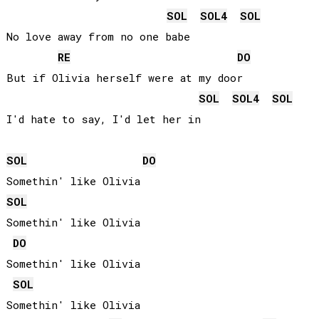
SOL
SOL
4
SOL
No love away from no one babe

RE
DO
But if Olivia herself were at my door

SOL
SOL
4
SOL
I'd hate to say, I'd let her in

SOL
DO
SOL
Somethin' like Olivia

DO
Somethin' like Olivia

SOL
Somethin' like Olivia
