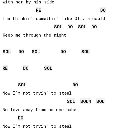
with her by his side

RE
DO
I'm thinkin' somethin' like Olivia could

SOL
DO
SOL
DO
Keep me through the night

SOL
DO
SOL
DO
SOL
RE
DO
SOL
SOL
DO
Now I'm not tryin' to steal

SOL
SOL
4
SOL
No love away from no one babe

DO
Now I'm not tryin' to steal
