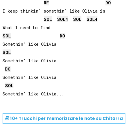
RE
DO
I keep thinkin' somethin' like Olivia is

SOL
SOL
4
SOL
SOL
4
SOL
DO
SOL
Somethin' like Olivia

DO
Somethin' like Olivia

SOL
10+ Trucchi per memorizzare le note su
Chitarra