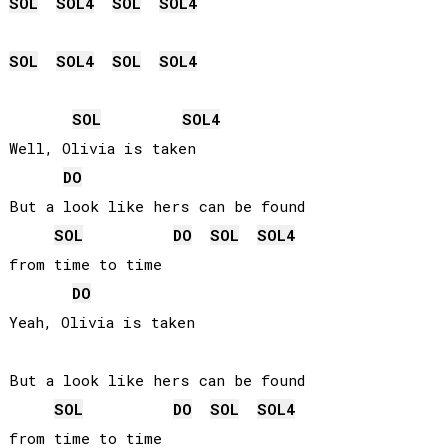
SOL
SOL
4
SOL
SOL
4
SOL
SOL
4
SOL
SOL
4
SOL
SOL
4
Well, Olivia is taken

DO
But a look like hers can be found 

SOL
DO
SOL
SOL
4
from time to time

DO
Yeah, Olivia is taken

But a look like hers can be found 

SOL
DO
SOL
SOL
4
from time to time
