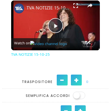
×
Play
Unmute
Fullscreen
TVA NOTIZIE 15-10-25
Play
Watch on
Video
TVA NOTIZIE 15-10-25
-
+
TRASPOSITORE
0
SEMPLIFICA ACCORDI
-
+