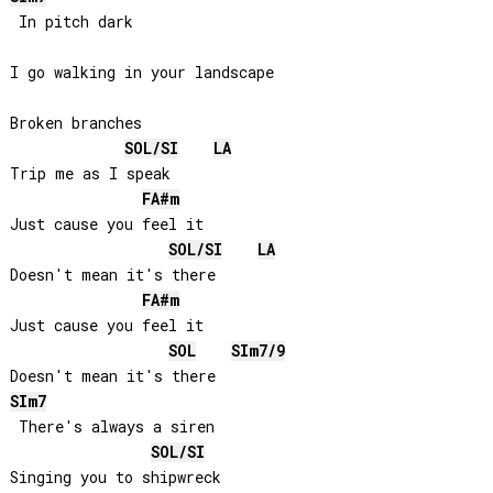
 In pitch dark

I go walking in your landscape

Broken branches

SOL
/
SI
LA
Trip me as I speak

FA#
m
Just cause you feel it

SOL
/
SI
LA
Doesn't mean it's there

FA#
m
Just cause you feel it

SOL
SI
m7/9
SI
m7
 There's always a siren

SOL
/
SI
Singing you to shipwreck
