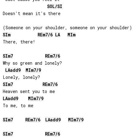
SOL
/
SI
Doesn't mean it's there

SI
m
RE
m7/6
LA
MI
m
There, there!

SI
m7
RE
m7/6
Why so green and lonely?

LA
add9
MI
m7/9
SI
m7
RE
m7/6
LA
add9
MI
m7/9
To me, to me

SI
m7
RE
m7/6
LA
add9
MI
m7/9
SI
m7
RE
m7/6