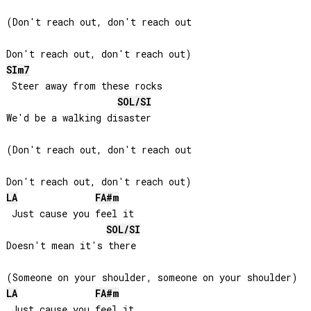
(Don't reach out, don't reach out

SI
m7
 Steer away from these rocks

SOL
/
SI
We'd be a walking disaster

(Don't reach out, don't reach out

LA
FA#
m
 Just cause you feel it

SOL
/
SI
Doesn't mean it's there

LA
FA#
m
 Just cause you feel it
