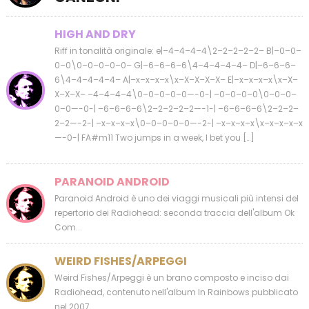
HIGH AND DRY
Riff in tonalità originale: e|–4–4–4–4\2–2–2–2–2– B|–0–0–
0–0\0–0–0–0–0– G|–6–6–6–6\4–4–4–4–4– D|–6–6–6–
6\4–4–4–4–4– A|–x–x–x–x\x–X–X–X–X– E|–x–x–x–x\x–X–
X–X–X– –4–4–4–4\0–0–0–0–0—-0-| –0–0–0–0\0–0–0–
0–0—-0-| –6–6–6–6\2–2–2–2–2—-1-| –6–6–6–6\2–2–2–
2–2—-2-| –x–x–x–x\0–0–0–0–0—-2-| –x–x–x–x\x–x–x–x–x
—-0-| FA#m11 Two jumps in a week, I bet you […]
PARANOID ANDROID
Paranoid Android è uno dei viaggi musicali più intensi del
repertorio dei Radiohead: seconda traccia dell'album Ok
Com...
WEIRD FISHES/ARPEGGI
Weird Fishes/Arpeggi è un brano composto e inciso dai
Radiohead, contenuto nell'album In Rainbows pubblicato
nel 2007. ...