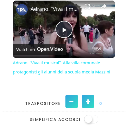
×
Play
Unmute
Fullscreen
Adrano. “Viva il musical”. Alla villa comunale protagonisti gli alunni della scuola media Mazzini
Play
Watch on
Video
Adrano. “Viva il musical”. Alla villa comunale
protagonisti gli alunni della scuola media Mazzini
-
+
TRASPOSITORE
0
SEMPLIFICA ACCORDI