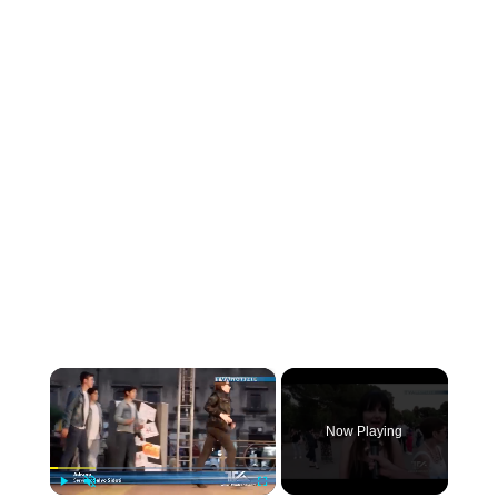
×
Now Playing