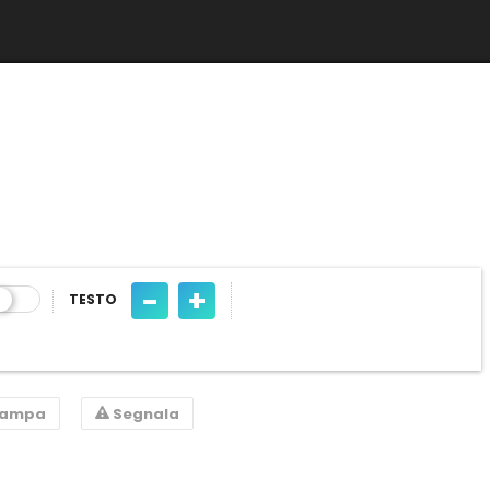
-
+
TESTO
tampa
Segnala