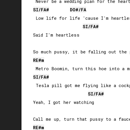
SI
/
FA#
DO#
/
FA
 Low life for life 'cause I'm heartles
SI
/
FA#
Said I'm heartless

RE#
m
SI
/
FA#
 Tesla pill got me flying like a cockp
SI
/
FA#
Yeah, I got her watching

RE#
m