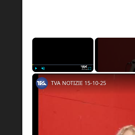
×
Play
Unmute
Fullscreen
TVA NOTIZIE 15-10-25