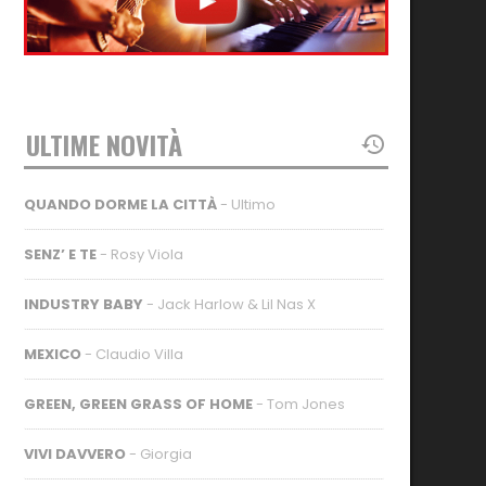
ULTIME NOVITÀ
QUANDO DORME LA CITTÀ
- Ultimo
SENZ’ E TE
- Rosy Viola
INDUSTRY BABY
- Jack Harlow & Lil Nas X
MEXICO
- Claudio Villa
GREEN, GREEN GRASS OF HOME
- Tom Jones
VIVI DAVVERO
- Giorgia