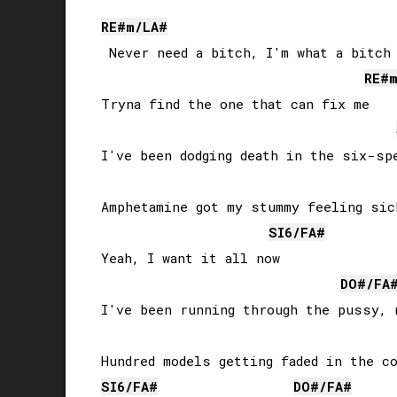
RE#
m/
LA#
 Never need a bitch, I'm what a bitch 
RE#
Tryna find the one that can fix me

I've been dodging death in the six-spe
Amphetamine got my stummy feeling sick
SI
6/
FA#
Yeah, I want it all now

DO#
/
FA
I've been running through the pussy, n
SI
6/
FA#
DO#
/
FA#