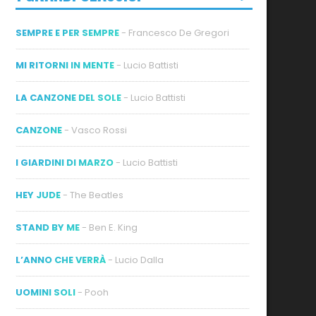
SEMPRE E PER SEMPRE
- Francesco De Gregori
MI RITORNI IN MENTE
- Lucio Battisti
LA CANZONE DEL SOLE
- Lucio Battisti
CANZONE
- Vasco Rossi
I GIARDINI DI MARZO
- Lucio Battisti
HEY JUDE
- The Beatles
STAND BY ME
- Ben E. King
L’ANNO CHE VERRÀ
- Lucio Dalla
UOMINI SOLI
- Pooh