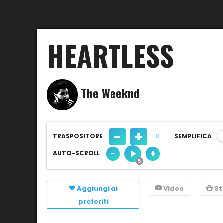
HEARTLESS
The Weeknd
-
+
TRASPOSITORE
0
SEMPLIFICA
-
+
AUTO-SCROLL
Aggiungi ai
Video
S
preferiti