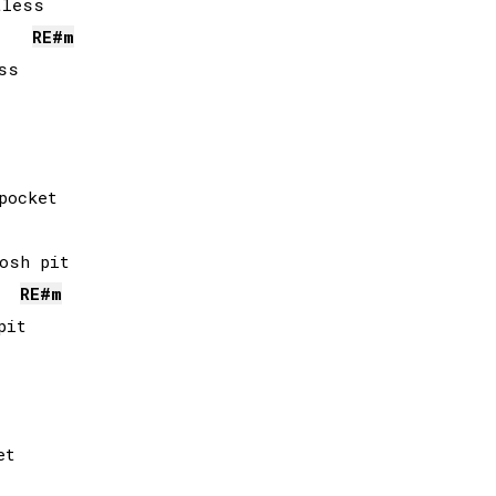
RE#
m
s

RE#
m
it
