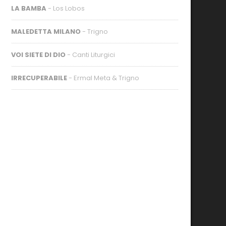
LA BAMBA
- Los Lobos
MALEDETTA MILANO
- Trigno
VOI SIETE DI DIO
- Canti Liturgici
IRRECUPERABILE
- Ermal Meta & Trigno