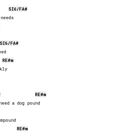
SI
6/
FA#
needs

m
SI
6/
FA#
ed

RE#
m
ly

#
RE#
m
eed a dog pound

RE#
m