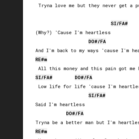
 Tryna love me but they never get a pu
SI
/
FA#
(Why?) 'Cause I'm heartless

DO#
/
FA
RE#
m
SI
/
FA#
DO#
/
FA
 Low life for life 'cause I'm heartles
SI
/
FA#
Said I'm heartless

DO#
/
FA
RE#
m