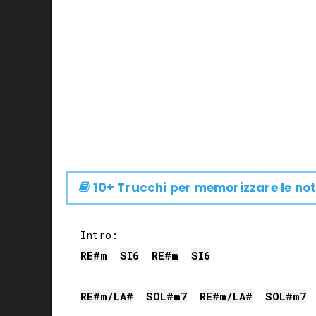
10+ Trucchi per memorizzare le not
RE#
m
SI
6
RE#
m
SI
6
RE#
m/
LA#
SOL#
m7
RE#
m/
LA#
SOL#
m7