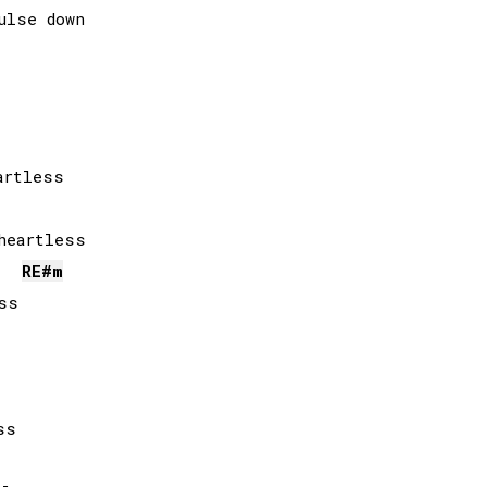
lse down

RE#
m
s
