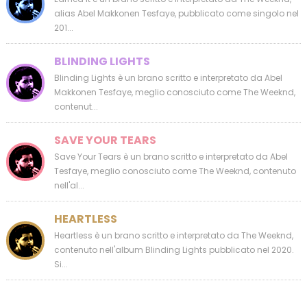
alias Abel Makkonen Tesfaye, pubblicato come singolo nel
201...
BLINDING LIGHTS
Blinding Lights è un brano scritto e interpretato da Abel
Makkonen Tesfaye, meglio conosciuto come The Weeknd,
contenut...
SAVE YOUR TEARS
Save Your Tears è un brano scritto e interpretato da Abel
Tesfaye, meglio conosciuto come The Weeknd, contenuto
nell'al...
HEARTLESS
Heartless è un brano scritto e interpretato da The Weeknd,
contenuto nell'album Blinding Lights pubblicato nel 2020.
Si...