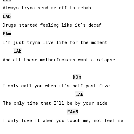
LAb
FA
m
I'm just tryna live life for the moment

LAb
And all these motherfuckers want a relapse

DO
m
I only call you when it's half past five

LAb
The only time that I'll be by your side

FA
m9
I only love it when you touch me, not feel me
