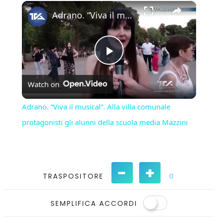
×
Play
Unmute
Fullscreen
Adrano. “Viva il musical”. Alla villa comunale protagonisti gli alunni della scuola media Mazzini
Play
Watch on
Video
Adrano. “Viva il musical”. Alla villa comunale
protagonisti gli alunni della scuola media Mazzini
-
+
TRASPOSITORE
0
SEMPLIFICA ACCORDI