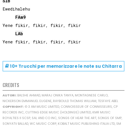
SIb
Ewedihalehu

FA
m9
Yene fikir, fikir, fikir, fikir

LAb
10+ Trucchi per memorizzare le note su
Chitarra
CREDITS
AUTORI:
BALSHE AHMAD, MARAJ ONIKA TANYA, MONTAGNESE CARLO,
NICKERSON EMMANUEL EUGENE, RAYBOULD THOMAS WILLIAM, TESFAYE ABEL
COPYRIGHT:
© 3 AM MUSIC LIMITED, CONNOISSEUR OF CONNISSEURS, CP
RECORDS INC, CUTTING EDGE MUSIC (HOLDINGS) LIMITED, KMR MUSIC
ROYALTIES II SCSP, SAL AND CO INC, SONGS OF HEAR THE ART, SONGS OF SMP,
SONYATV BALLAD, WC MUSIC CORP, KOBALT MUSIC PUBLISHING ITALIA LTD, SM