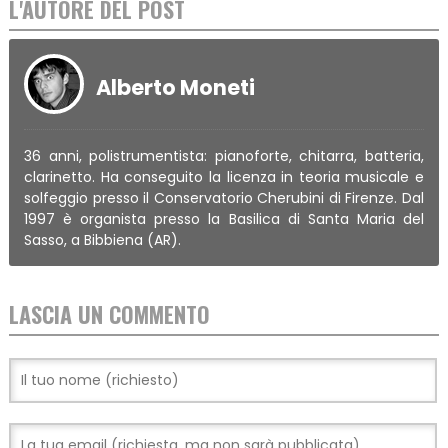
L'AUTORE DEL POST
Alberto Moneti
36 anni, polistrumentista: pianoforte, chitarra, batteria,
clarinetto. Ha conseguito la licenza in teoria musicale e
solfeggio presso il Conservatorio Cherubini di Firenze. Dal
1997 è organista presso la Basilica di Santa Maria del
Sasso, a Bibbiena (AR).
LASCIA UN COMMENTO