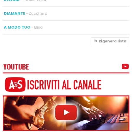
DIAMANTE
- Zucchero
A MODO TUO
- Elisa
Rigenera lista
YOUTUBE