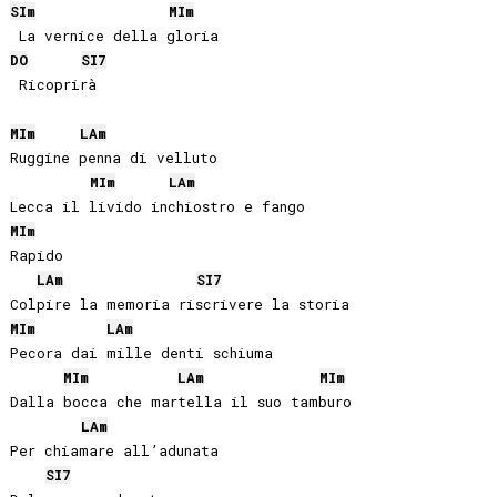
SI
m
MI
m
DO
SI
7
 Ricoprirà

MI
m
LA
m
Ruggine penna di velluto

MI
m
LA
m
MI
m
Rapido

LA
m
SI
7
MI
m
LA
m
Pecora dai mille denti schiuma

MI
m
LA
m
MI
m
Dalla bocca che martella il suo tamburo

LA
m
Per chiamare all’adunata

SI
7