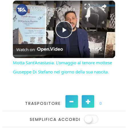
×
Play
Unmute
Fullscreen
Motta Sant'Anastasia. L'omaggio al tenore mottese Giuseppe Di Stefano nel giorno della sua nascita.
Play
Watch on
Video
Motta Sant'Anastasia. L'omaggio al tenore mottese
Giuseppe Di Stefano nel giorno della sua nascita.
-
+
TRASPOSITORE
0
SEMPLIFICA ACCORDI