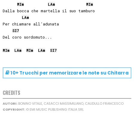
MI
m
LA
m
MI
m
Dalla bocca che martella il suo tamburo

LA
m
Per chiamare all’adunata

SI
7
Del coro sordomuto...

MI
m
LA
m
MI
m
LA
m
SI
7
10+ Trucchi per memorizzare le note su
Chitarra
CREDITS
AUTORI:
BONINO VITALE, CASACCI MASSIMILIANO, CAUDULLO FRANCESCO
COPYRIGHT:
© EMI MUSIC PUBLISHING ITALIA SRL