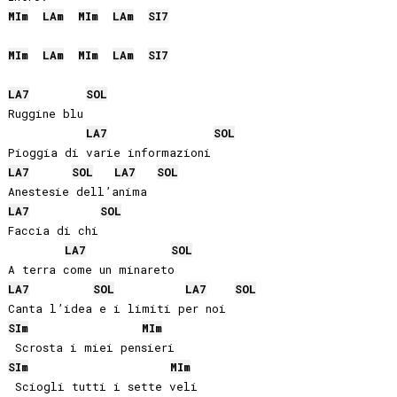
MI
m
LA
m
MI
m
LA
m
SI
7
MI
m
LA
m
MI
m
LA
m
SI
7
LA
7
SOL
Ruggine blu

LA
7
SOL
LA
7
SOL
LA
7
SOL
LA
7
SOL
Faccia di chi

LA
7
SOL
LA
7
SOL
LA
7
SOL
SI
m
MI
m
SI
m
MI
m