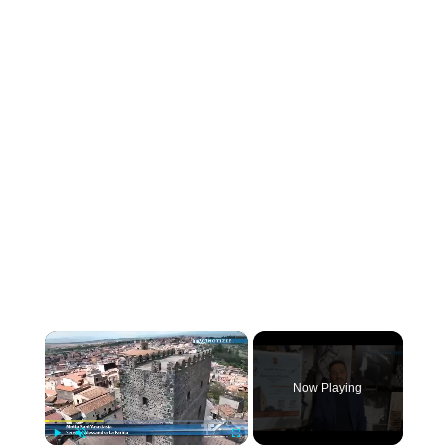
×
Now Playing