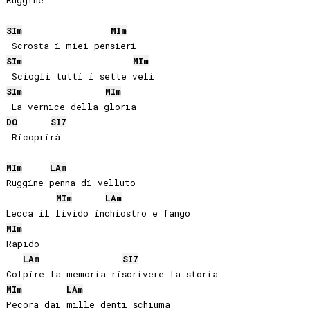
Ruggine

SI
m
MI
m
SI
m
MI
m
SI
m
MI
m
DO
SI
7
 Ricoprirà

MI
m
LA
m
Ruggine penna di velluto

MI
m
LA
m
MI
m
Rapido

LA
m
SI
7
MI
m
LA
m
Pecora dai mille denti schiuma
