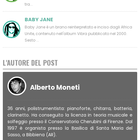
tra...
BABY JANE
Baby Jane è un brano reinterpretato e inciso dagli Africa
Unite, contenuto nell'album Vibra pubblicato nel 2000.
Sesto ...
L'AUTORE DEL POST
Alberto Moneti
36 anni, polistrumentista: pianoforte, chitarra, batteria,
clarinetto. Ha conseguito la licenza in teoria musicale e
solfeggio presso il Conservatorio Cherubini di Firenze. Dal
1997 è organista presso la Basilica di Santa Maria del
Sasso, a Bibbiena (AR).