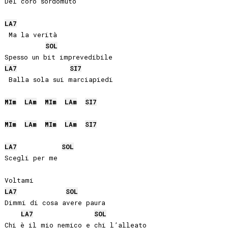
Del coro sordomuto

LA
7
 Ma la verità

SOL
LA
7
SI
7
 Balla sola sui marciapiedi

MI
m
LA
m
MI
m
LA
m
SI
7
MI
m
LA
m
MI
m
LA
m
SI
7
LA
7
SOL
Scegli per me

LA
7
SOL
Dimmi di cosa avere paura

LA
7
SOL
Chi è il mio nemico e chi l’alleato
