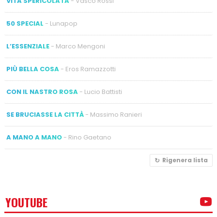
VITA SPERICOLATA
- Vasco Rossi
50 SPECIAL
- Lunapop
L’ESSENZIALE
- Marco Mengoni
PIÙ BELLA COSA
- Eros Ramazzotti
CON IL NASTRO ROSA
- Lucio Battisti
SE BRUCIASSE LA CITTÀ
- Massimo Ranieri
A MANO A MANO
- Rino Gaetano
Rigenera lista
YOUTUBE