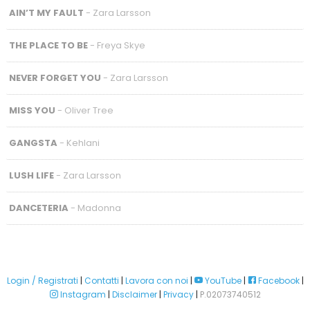
AIN’T MY FAULT
- Zara Larsson
THE PLACE TO BE
- Freya Skye
NEVER FORGET YOU
- Zara Larsson
MISS YOU
- Oliver Tree
GANGSTA
- Kehlani
LUSH LIFE
- Zara Larsson
DANCETERIA
- Madonna
Login / Registrati
|
Contatti
|
Lavora con noi
|
YouTube
|
Facebook
|
Instagram
|
Disclaimer
|
Privacy
|
P.02073740512