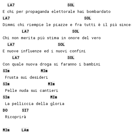
LA
7
SOL
LA
7
SOL
Dimmi chi riempie le piazze e fra tutti è il più sincero
LA
7
SOL
Chi non merita più stima in onore del vero

LA
7
SOL
E nuove influenze ed i nuovi confini

LA
7
SOL
SI
m
MI
m
SI
m
MI
m
SI
m
MI
m
DO
SI
7
 Ricoprirà

MI
m
LA
m