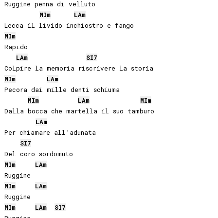
Ruggine penna di velluto

MI
m
LA
m
MI
m
Rapido

LA
m
SI
7
MI
m
LA
m
Pecora dai mille denti schiuma

MI
m
LA
m
MI
m
Dalla bocca che martella il suo tamburo

LA
m
Per chiamare all’adunata

SI
7
MI
m
LA
m
MI
m
LA
m
MI
m
LA
m
SI
7