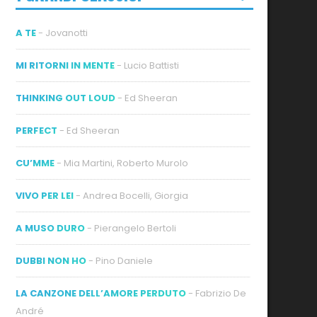
A TE
- Jovanotti
MI RITORNI IN MENTE
- Lucio Battisti
THINKING OUT LOUD
- Ed Sheeran
PERFECT
- Ed Sheeran
CU’MME
- Mia Martini, Roberto Murolo
VIVO PER LEI
- Andrea Bocelli, Giorgia
A MUSO DURO
- Pierangelo Bertoli
DUBBI NON HO
- Pino Daniele
LA CANZONE DELL’AMORE PERDUTO
- Fabrizio De
André