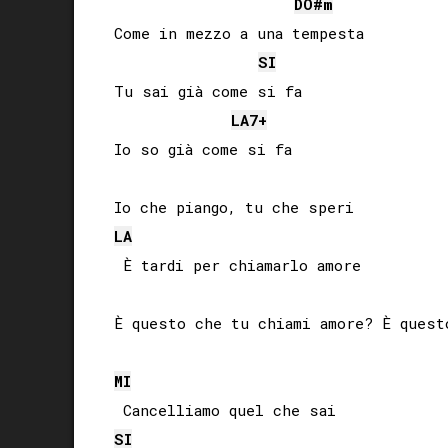
DO#
m
Come in mezzo a una tempesta

SI
Tu sai già come si fa

LA
7+
Io so già come si fa

LA
 È tardi per chiamarlo amore

È questo che tu chiami amore? È questo
MI
SI