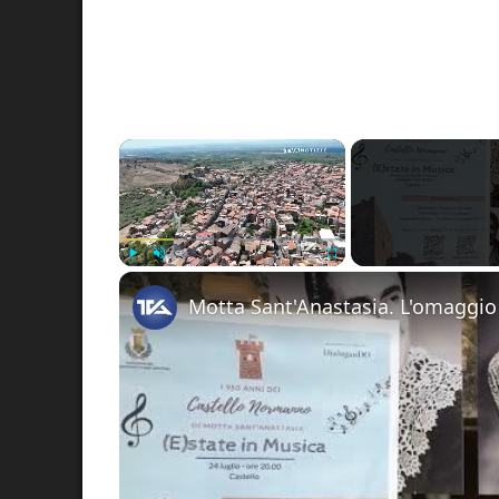
×
Play
Unmute
Fullscreen