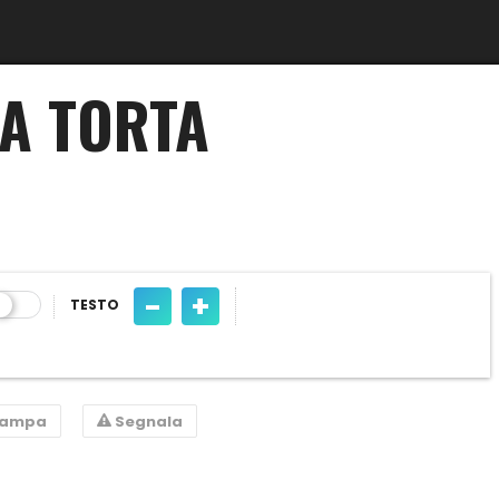
A TORTA
-
+
TESTO
tampa
Segnala