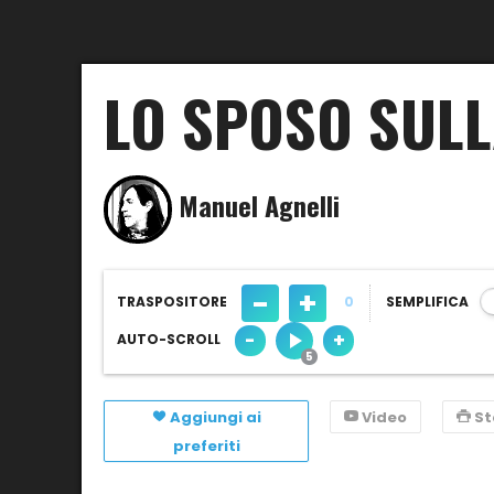
LO SPOSO SULL
Manuel Agnelli
-
+
TRASPOSITORE
0
SEMPLIFICA
-
+
AUTO-SCROLL
Aggiungi ai
Video
S
preferiti