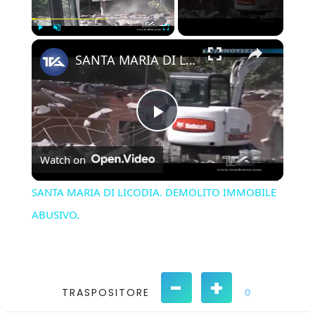
×
Play
Unmute
Fullscreen
SANTA MARIA DI LICODIA. DEMOLITO IMMOBILE ABUSIVO.
Play
Watch on
Video
SANTA MARIA DI LICODIA. DEMOLITO IMMOBILE
ABUSIVO.
-
+
TRASPOSITORE
0