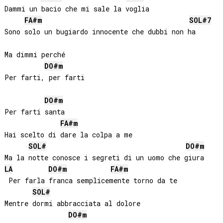
Dammi un bacio che mi sale la voglia

FA#
m
SOL#
7
Sono solo un bugiardo innocente che dubbi non ha

Ma dimmi perché

DO#
m
Per farti, per farti

DO#
m
Per farti santa

FA#
m
Hai scelto di dare la colpa a me

SOL#
DO#
m
LA
DO#
m
FA#
m
 Per farla franca semplicemente torno da te

SOL#
Mentre dormi abbracciata al dolore 

DO#
m