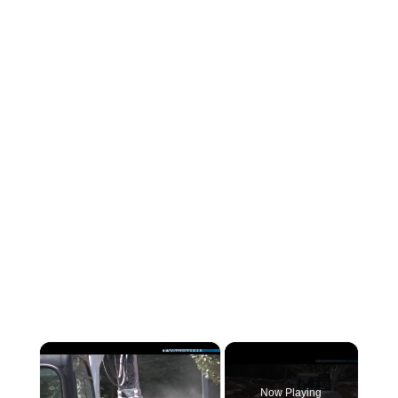
×
Now Playing