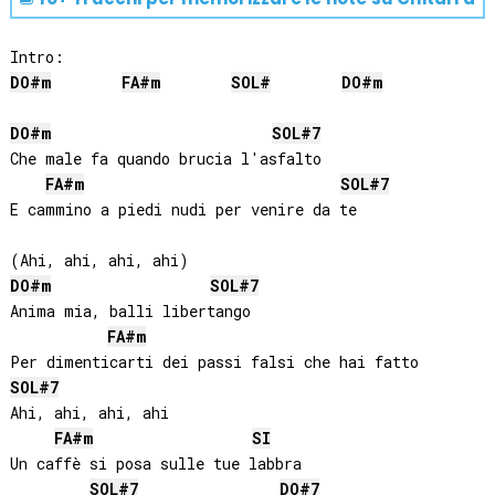
DO#
m
FA#
m
SOL#
DO#
m
DO#
m
SOL#
7
Che male fa quando brucia l'asfalto

FA#
m
SOL#
7
E cammino a piedi nudi per venire da te

DO#
m
SOL#
7
Anima mia, balli libertango

FA#
m
SOL#
7
Ahi, ahi, ahi, ahi

FA#
m
SI
Un caffè si posa sulle tue labbra

SOL#
7
DO#
7