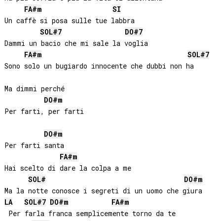
FA#
m
SI
Un caffè si posa sulle tue labbra

SOL#
7
DO#
7
Dammi un bacio che mi sale la voglia

FA#
m
SOL#
7
Sono solo un bugiardo innocente che dubbi non ha

Ma dimmi perché

DO#
m
Per farti, per farti

DO#
m
Per farti santa

FA#
m
Hai scelto di dare la colpa a me

SOL#
DO#
m
LA
SOL#
7
DO#
m
FA#
m
 Per farla franca semplicemente torno da te
