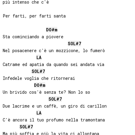
più intenso che c'è

Per farti, per farti santa

DO#
m
Sta cominciando a pioverе

SOL#
7
Nel posacenere c'è un mozzicone, lo fumerò

LA
Catrame ed apatia da quando sei andata via

SOL#
7
Infedele voglia che ritornerai

DO#
m
Un brivido cos'è senza te? Non lo so

SOL#
7
Due lacrime e un caffè, un giro di carillon

LA
C'è ancora il tuo profumo nella tramontana

SOL#
7
Ma più soffia e più la vita ci allontana
