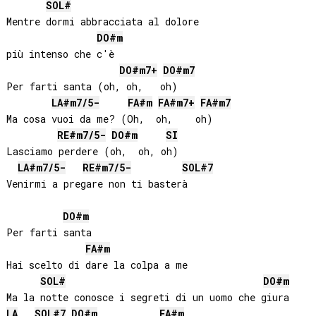
SOL#
Mentre dormi abbracciata al dolore 

DO#
m
più intenso che c'è

DO#
m7+
DO#
m7
Per farti santa (oh, oh,   oh)

LA#
m7/5-
FA#
m
FA#
m7+
FA#
m7
Ma cosa vuoi da me? (Oh,  oh,    oh)

RE#
m7/5-
DO#
m
SI
Lasciamo perdere (oh,  oh, oh)

LA#
m7/5-
RE#
m7/5-
SOL#
7
Venirmi a pregare non ti basterà

DO#
m
Per farti santa

FA#
m
Hai scelto di dare la colpa a me

SOL#
DO#
m
LA
SOL#
7
DO#
m
FA#
m