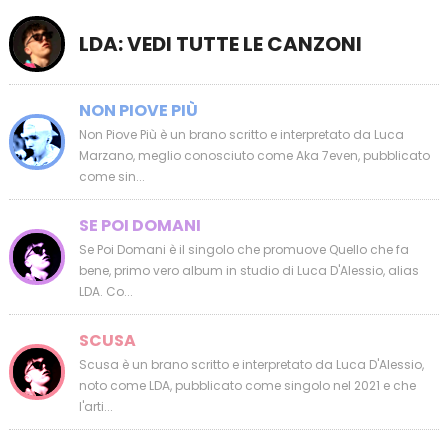
LDA: VEDI TUTTE LE CANZONI
NON PIOVE PIÙ
Non Piove Più è un brano scritto e interpretato da Luca
Marzano, meglio conosciuto come Aka 7even, pubblicato
come sin...
SE POI DOMANI
Se Poi Domani è il singolo che promuove Quello che fa
bene, primo vero album in studio di Luca D'Alessio, alias
LDA. Co...
SCUSA
Scusa è un brano scritto e interpretato da Luca D'Alessio,
noto come LDA, pubblicato come singolo nel 2021 e che
l'arti...