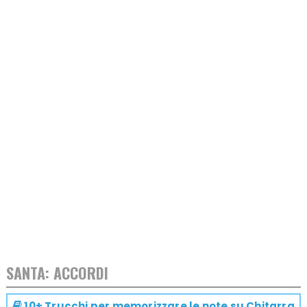
SANTA: ACCORDI
10+ Trucchi per memorizzare le note su
Chitarra