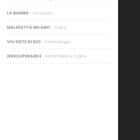
LA BAMBA
- Los Lobos
MALEDETTA MILANO
- Trigno
VOI SIETE DI DIO
- Canti Liturgici
IRRECUPERABILE
- Ermal Meta & Trigno