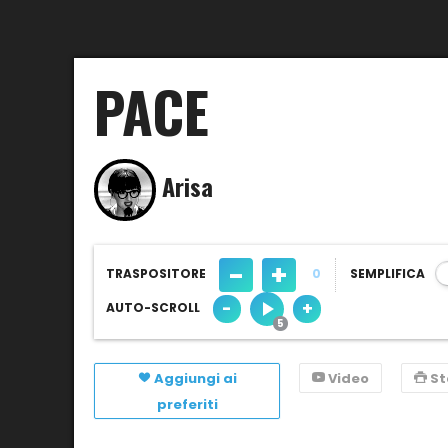
PACE
Arisa
-
+
TRASPOSITORE
0
SEMPLIFICA
-
+
AUTO-SCROLL
Aggiungi ai
Video
S
preferiti