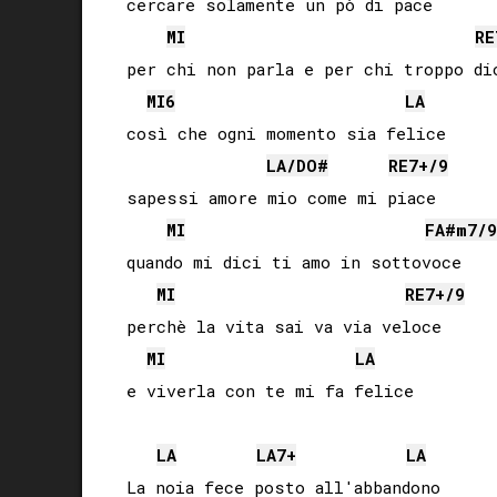
cercare solamente un pò di pace

MI
RE
per chi non parla e per chi troppo dic
MI
6
LA
così che ogni momento sia felice

LA
/
DO#
RE
7+/9
sapessi amore mio come mi piace

MI
FA#
m7/9
quando mi dici ti amo in sottovoce

MI
RE
7+/9
perchè la vita sai va via veloce

MI
LA
e viverla con te mi fa felice

LA
LA
7+
LA
La noia fece posto all'abbandono
