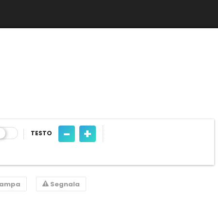
-
+
TESTO
tampa
Segnala