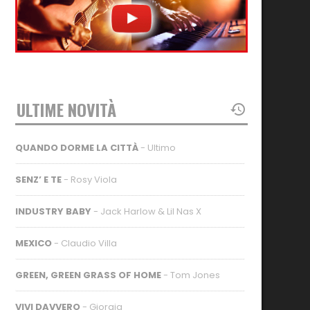
ULTIME NOVITÀ
QUANDO DORME LA CITTÀ
- Ultimo
SENZ’ E TE
- Rosy Viola
INDUSTRY BABY
- Jack Harlow & Lil Nas X
MEXICO
- Claudio Villa
GREEN, GREEN GRASS OF HOME
- Tom Jones
VIVI DAVVERO
- Giorgia