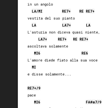
in un angolo

LA
/
MI
RE
7+
RE
RE
7+
vestita del suo pianto

LA
LA
7+
LA
L'astuzia non diceva quasi niente,

LA
7+
RE
7+
RE
RE
7+
ascoltava solamente

MI
6
RE
6
L'amore diede fiato alla sua voce

MI
e disse solamente...

RE
7+/9
pace

MI
6
FA#
m7/9