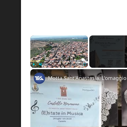
×
Play
Unmute
Fullscreen