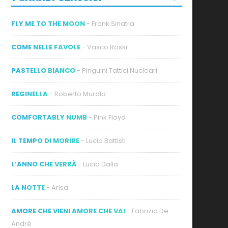
FLY ME TO THE MOON
- Frank Sinatra
COME NELLE FAVOLE
- Vasco Rossi
PASTELLO BIANCO
- Pinguini Tattici Nucleari
REGINELLA
- Roberto Murolo
COMFORTABLY NUMB
- Pink Floyd
IL TEMPO DI MORIRE
- Lucio Battisti
L’ANNO CHE VERRÀ
- Lucio Dalla
LA NOTTE
- Arisa
AMORE CHE VIENI AMORE CHE VAI
- Fabrizio De
André