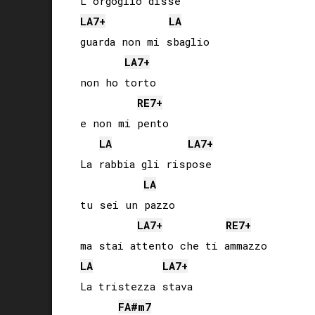
LA
7+
LA
guarda non mi sbaglio

LA
7+
non ho torto

RE
7+
e non mi pento

LA
LA
7+
La rabbia gli rispose

LA
tu sei un pazzo

LA
7+
RE
7+
LA
LA
7+
La tristezza stava

FA#
m7