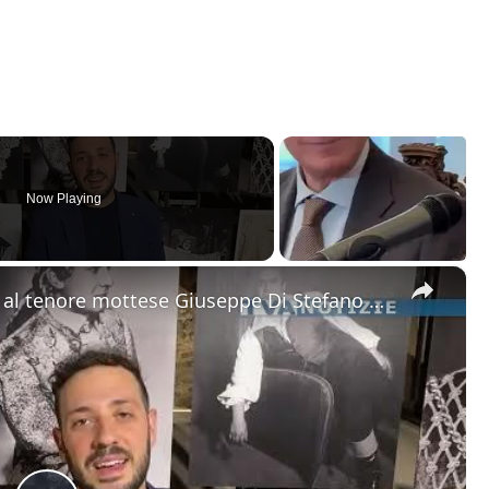
Now Playing
×
Motta Sant'Anastasia. L'omaggio al tenore mottese Giuseppe Di Stefano nel giorno della sua nascita.