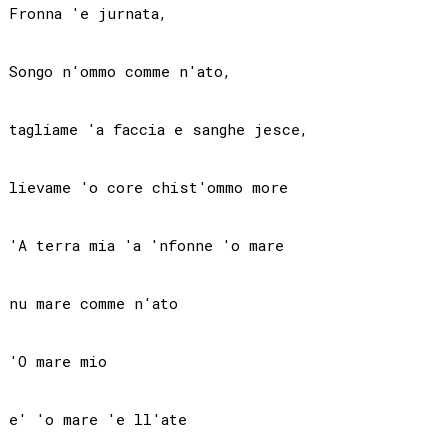
Fronna 'e jurnata,

Songo n'ommo comme n'ato,

tagliame 'a faccia e sanghe jesce,

lievame 'o core chist'ommo more

'A terra mia 'a 'nfonne 'o mare

nu mare comme n'ato

'O mare mio

e' 'o mare 'e ll'ate
