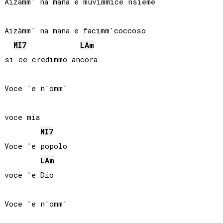
Aizàmm' na mana e muvimmice nsieme

Aizàmm' na mana e facimm'coccoso

MI
7
LA
m
si ce credimmo ancora

Voce 'e n'omm'

voce mia

MI
7
Voce 'e popolo

LA
m
voce 'e Dio

Voce 'e n'omm'
