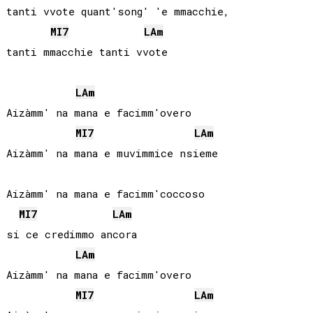
tanti vvote quant'song' 'e mmacchie,

MI
7
LA
m
tanti mmacchie tanti vvote

LA
m
Aizàmm' na mana e facimm'overo

MI
7
LA
m
Aizàmm' na mana e muvimmice nsieme

Aizàmm' na mana e facimm'coccoso

MI
7
LA
m
si ce credimmo ancora

LA
m
Aizàmm' na mana e facimm'overo

MI
7
LA
m