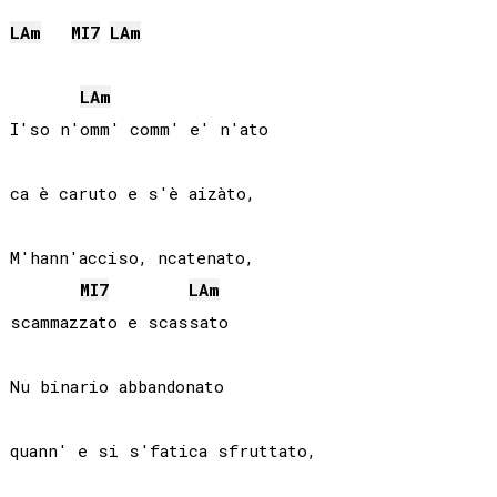
LA
m
MI
7
LA
m
LA
m
I'so n'omm' comm' e' n'ato

ca è caruto e s'è aizàto,

M'hann'acciso, ncatenato,

MI
7
LA
m
scammazzato e scassato

Nu binario abbandonato

quann' e si s'fatica sfruttato,
