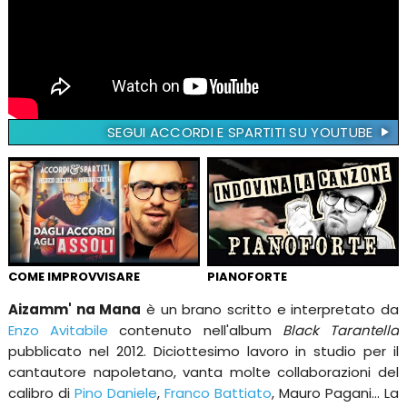
SEGUI ACCORDI E SPARTITI SU YOUTUBE
COME IMPROVVISARE
PIANOFORTE
Aizamm' na Mana
è un brano scritto e interpretato da
Enzo Avitabile
contenuto nell'album
Black Tarantella
pubblicato nel 2012. Diciottesimo lavoro in studio per il
cantautore napoletano, vanta molte collaborazioni del
calibro di
Pino Daniele
,
Franco Battiato
, Mauro Pagani... La