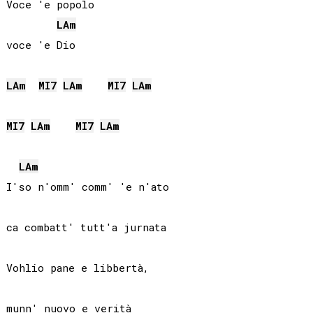
Voce 'e popolo

LA
m
voce 'e Dio

LA
m
MI
7
LA
m
MI
7
LA
m
MI
7
LA
m
MI
7
LA
m
LA
m
I'so n'omm' comm' 'e n'ato

ca combatt' tutt'a jurnata

Vohlio pane e libbertà,
