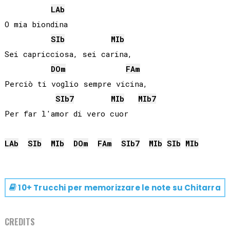
LAb
O mia biondina

SIb
MIb
Sei capricciosa, sei carina,

DO
m
FA
m
Perciò ti voglio sempre vicina,

SIb
7
MIb
MIb
7
Per far l'amor di vero cuor

LAb
SIb
MIb
DO
m
FA
m
SIb
7
MIb
SIb
MIb
10+ Trucchi per memorizzare le note su
Chitarra
CREDITS