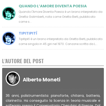
QUANDO L’AMORE DIVENTA POESIA
Quando l'Amore Diventa Poesia è un brano interpretato da
Orietta Galimberti, nota come Orietta Berti, pubblicato
come s...
TIPITIPITÌ
Tipitipitì è un brano interpretato da Orietta Berti, pubblicato
come singolo in 45 giri nel 1970. Canzone scritta da L...
L'AUTORE DEL POST
Alberto Moneti
36 anni, polistrumentista: pianoforte, chitarra, batteria,
clarinetto. Ha conseguito la licenza in teoria musicale e
solfeggio presso il Conservatorio Cherubini di Firenze. Dal