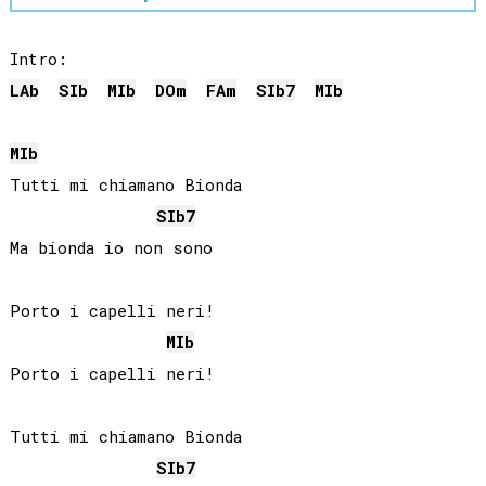
LAb
SIb
MIb
DO
m
FA
m
SIb
7
MIb
MIb
Tutti mi chiamano Bionda

SIb
7
Ma bionda io non sono

Porto i capelli neri!

MIb
Porto i capelli neri!

Tutti mi chiamano Bionda

SIb
7