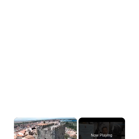
×
Now Playing