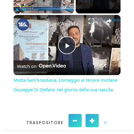
×
Play
Unmute
Fullscreen
Motta Sant'Anastasia. L'omaggio al tenore mottese Giuseppe Di Stefano nel giorno della sua nascita.
Play
Watch on
Video
Motta Sant'Anastasia. L'omaggio al tenore mottese
Giuseppe Di Stefano nel giorno della sua nascita.
-
+
TRASPOSITORE
0