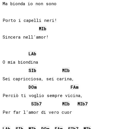
Ma bionda io non sono

Porto i capelli neri!

MIb
Sincera nell'amor!

LAb
O mia biondina

SIb
MIb
Sei capricciosa, sei carina,

DO
m
FA
m
Perciò ti voglio sempre vicina,

SIb
7
MIb
MIb
7
Per far l'amor di vero cuor

LAb
SIb
MIb
DO
m
FA
m
SIb
7
MIb