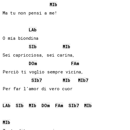
MIb
Ma tu non pensi a me!

LAb
O mia biondina

SIb
MIb
Sei capricciosa, sei carina,

DO
m
FA
m
Perciò ti voglio sempre vicina,

SIb
7
MIb
MIb
7
Per far l'amor di vero cuor

LAb
SIb
MIb
DO
m
FA
m
SIb
7
MIb
MIb