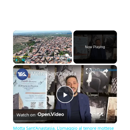
×
Now Playing
×
Play
Unmute
Fullscreen
Motta Sant'Anastasia. L'omaggio al tenore mottese Giuseppe Di Stefano nel giorno della sua nascita.
Play
Watch on
Video
Motta Sant'Anastasia. L'omaggio al tenore mottese