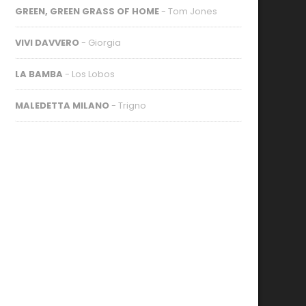
GREEN, GREEN GRASS OF HOME
- Tom Jones
VIVI DAVVERO
- Giorgia
LA BAMBA
- Los Lobos
MALEDETTA MILANO
- Trigno