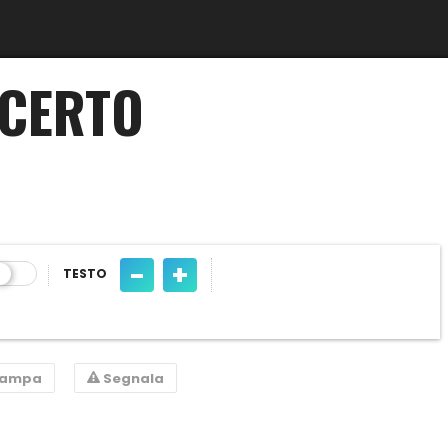
NCERTO
-
+
TESTO
tampa
Segnala