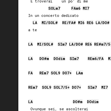
 E troverai    un po' di me

SOL
m7
FA
m6
MI
7
In un concerto dedicato   

LA
MI
/
SOL#
RE
/
FA#
MI
6
RE
6
LA
/
DO#
a te

LA
MI
/
SOL#
SI
m7
LA
/
DO#
RE
6
RE#
m7/5
LA
DO#
m
DO
dim
SI
m7
RE
m6/
FA
M
FA
RE
m7
SOL
9
DO
7+
LA
m
RE
m7
SOL
9
SOL
7/5+
DO
7+
SI
m7
MI
7
LA
DO#
m
DO
dim