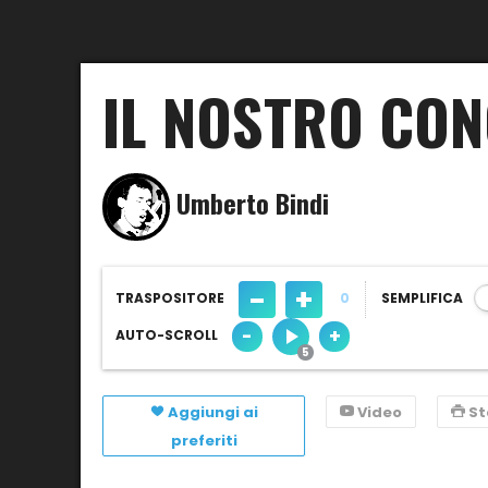
IL NOSTRO CO
Umberto Bindi
-
+
TRASPOSITORE
0
SEMPLIFICA
-
+
AUTO-SCROLL
Aggiungi ai
Video
S
preferiti