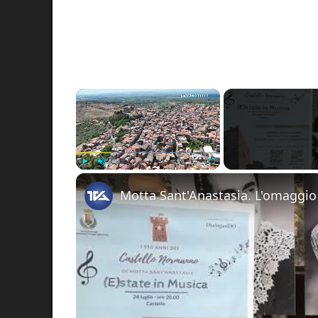
×
Play
Unmute
Fullscreen