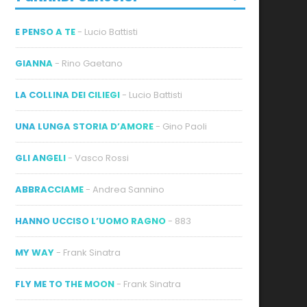
E PENSO A TE
- Lucio Battisti
GIANNA
- Rino Gaetano
LA COLLINA DEI CILIEGI
- Lucio Battisti
UNA LUNGA STORIA D’AMORE
- Gino Paoli
GLI ANGELI
- Vasco Rossi
ABBRACCIAME
- Andrea Sannino
HANNO UCCISO L’UOMO RAGNO
- 883
MY WAY
- Frank Sinatra
FLY ME TO THE MOON
- Frank Sinatra