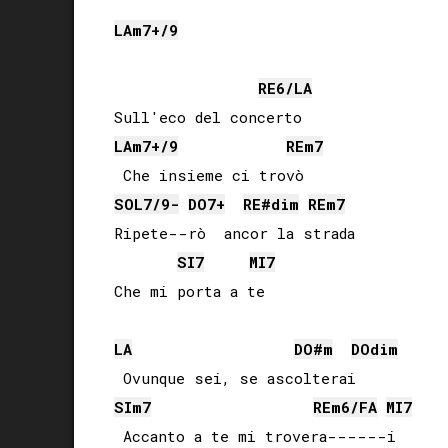
LA
m7+/9
RE
6/
LA
LA
m7+/9
RE
m7
SOL
7/9-
DO
7+
RE#
dim
RE
m7
Ripete--rò  ancor la strada

SI
7
MI
7
LA
DO#
m
DO
dim
SI
m7
RE
m6/
FA
MI
7