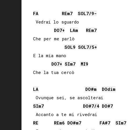
FA
RE
m7
SOL
7/9-
 Vedrai lo sguardo

DO
7+
LA
m
RE
m7
Che per me parlò

SOL
9
SOL
7/5+
E la mia mano

DO
7+
SI
m7
MI
9
LA
DO#
m
DO
dim
SI
m7
DO#
7/4
DO#
7
RE
RE
m6
DO#
m7
FA#
7
SI
m7