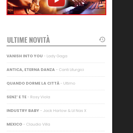
ULTIME NOVITÀ
VANISH INTO YOU
- Lady Gaga
ANTICA, ETERNA DANZA
- Canti Liturgici
QUANDO DORME LA CITTÀ
- Ultimo
SENZ’ E TE
- Rosy Viola
INDUSTRY BABY
- Jack Harlow & Lil Nas X
MEXICO
- Claudio Villa