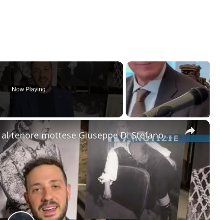
Now Playing
×
Motta Sant'Anastasia. L'omaggio al tenore mottese Giuseppe Di Stefano nel giorno della sua nascita.