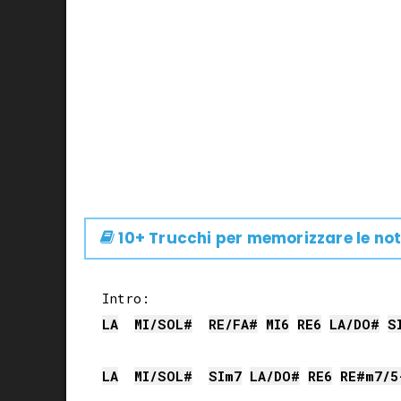
10+ Trucchi per memorizzare le not
LA
MI
/
SOL#
RE
/
FA#
MI
6
RE
6
LA
/
DO#
S
LA
MI
/
SOL#
SI
m7
LA
/
DO#
RE
6
RE#
m7/5