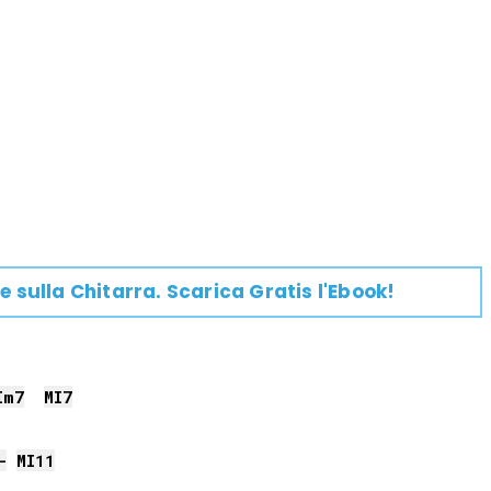
e su
lla
Chitarra
. Scarica Gratis l'Ebook!
I
m7
MI
7
-
MI
11