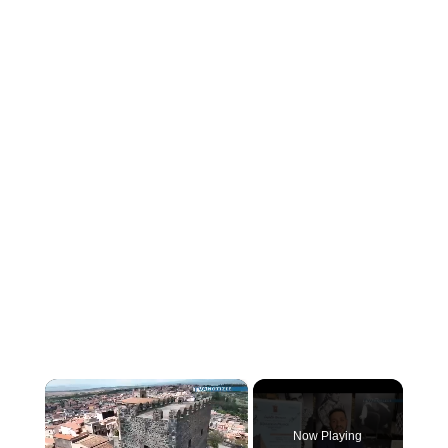
×
Now Playing