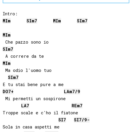
MI
m
SI
m7
MI
m
SI
m7
MI
m
SI
m7
MI
m
 Ma odio l'uomo tuo

SI
m7
DO
7+
LA
m7/9
 Mi permetti un sospirone

LA
7
RE
m7
Troppe scale e c'ho il fiatone

SI
7
SI
7/9-
Sola in casa aspetti me
