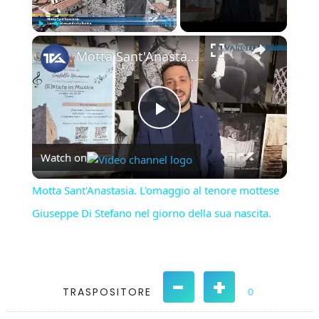
×
Play
Unmute
Fullscreen
Motta Sant'Anastasia. L'omaggio al tenore mottese Giuseppe Di Stefano nel giorno della sua nascita.
Play
Watch on
Video
Motta Sant'Anastasia. L'omaggio al tenore mottese
Giuseppe Di Stefano nel giorno della sua nascita.
-
+
TRASPOSITORE
0