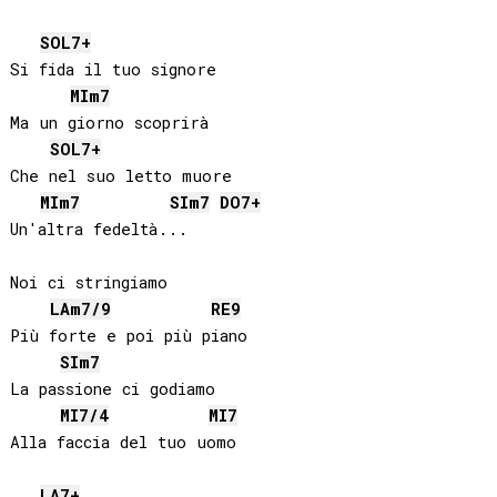
SOL
7+
Si fida il tuo signore

MI
m7
Ma un giorno scoprirà

SOL
7+
Che nel suo letto muore

MI
m7
SI
m7
DO
7+
Un'altra fedeltà...

Noi ci stringiamo

LA
m7/9
RE
9
Più forte e poi più piano

SI
m7
La passione ci godiamo

MI
7/4
MI
7
LA
7+