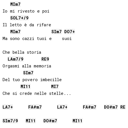
MI
m7
Io mi rivesto e poi

SOL
7+/9
Il letto è da rifare

MI
m7
SI
m7
DO
7+
Ma sono cazzi tuoi e    suoi

Che bella storia

LA
m7/9
RE
9
Orgasmi alla memoria

SI
m7
Del tuo povero imbecille

MI
11
MI
7
LA
7+
FA#
m7
LA
7+
FA#
m7
DO#
m7
RE
7
SI
m7/9
MI
11
DO#
m7
MI
11