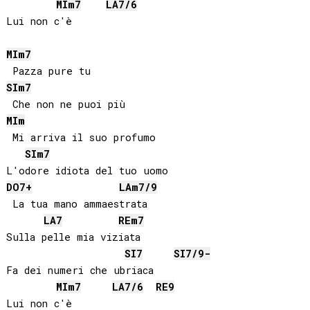
MI
m7
LA
7/6
Lui non c'è

MI
m7
SI
m7
MI
m
 Mi arriva il suo profumo

SI
m7
DO
7+
LA
m7/9
 La tua mano ammaestrata

LA
7
RE
m7
Sulla pelle mia viziata

SI
7
SI
7/9-
Fa dei numeri che ubriaca

MI
m7
LA
7/6
RE
9
Lui non c'è
