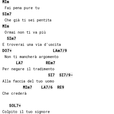
MI
m
SI
m7
MI
m
 Ormai non ti va più

SI
m7
DO
7+
LA
m7/9
 Non ti mancherà argomento

LA
7
RE
m7
Per negare il tradimento

SI
7
SI
7/9-
Alla faccia del tuo uomo

MI
m7
LA
7/6
RE
9
Che crederà 

SOL
7+
Colpito il tuo signore
