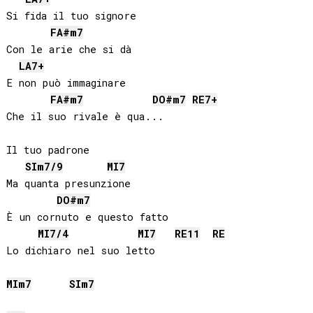
Si fida il tuo signore

FA#
m7
Con le arie che si dà

LA
7+
E non può immaginare

FA#
m7
DO#
m7
RE
7+
Che il suo rivale è qua...

Il tuo padrone

SI
m7/9
MI
7
Ma quanta presunzione

DO#
m7
È un cornuto e questo fatto

MI
7/4
MI
7
RE
11
RE
MI
m7
SI
m7