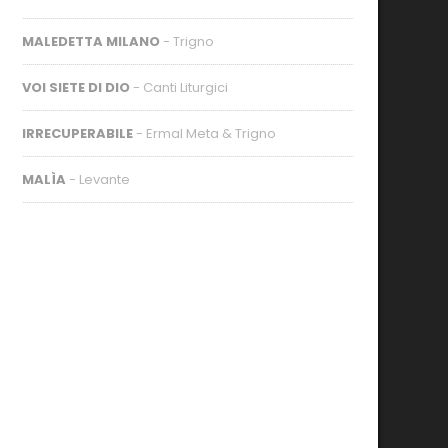
MALEDETTA MILANO
- Trigno
VOI SIETE DI DIO
- Canti Liturgici
IRRECUPERABILE
- Ermal Meta & Trigno
MALÌA
- Levante