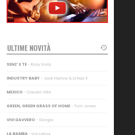
ULTIME NOVITÀ
SENZ’ E TE
- Rosy Viola
INDUSTRY BABY
- Jack Harlow & Lil Nas X
MEXICO
- Claudio Villa
GREEN, GREEN GRASS OF HOME
- Tom Jones
VIVI DAVVERO
- Giorgia
LA BAMBA
- Los Lobos