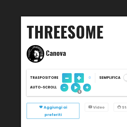
THREESOME
Canova
-
+
TRASPOSITORE
0
SEMPLIFICA
-
+
AUTO-SCROLL
Aggiungi ai
Video
S
preferiti