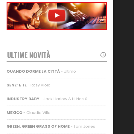
ULTIME NOVITÀ
QUANDO DORME LA CITTÀ
- Ultimo
SENZ’ E TE
- Rosy Viola
INDUSTRY BABY
- Jack Harlow & Lil Nas X
MEXICO
- Claudio Villa
GREEN, GREEN GRASS OF HOME
- Tom Jones