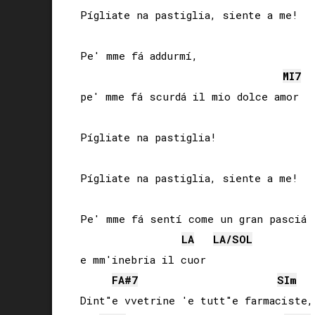
Pígliate na pastiglia, siente a me!

Pe' mme fá addurmí,

MI
7
pe' mme fá scurdá il mio dolce amor

Pígliate na pastiglia!

Pígliate na pastiglia, siente a me!

Pe' mme fá sentí come un gran pasciá

LA
LA
/
SOL
e mm'inebria il cuor

FA#
7
SI
m
Dint"e vvetrine 'e tutt"e farmaciste,
