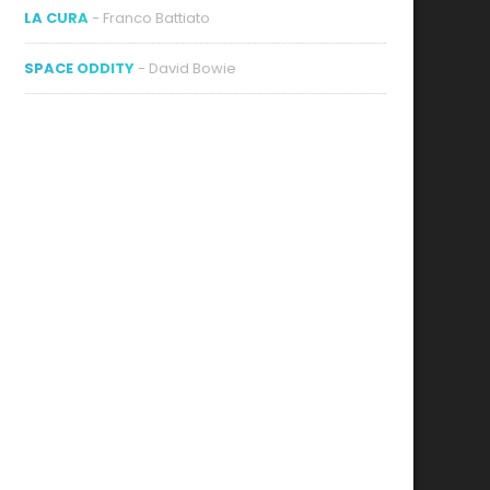
LA CURA
- Franco Battiato
SPACE ODDITY
- David Bowie