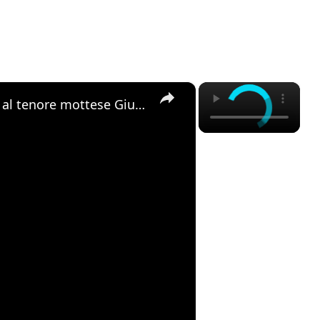
×
×
Motta Sant'Anastasia. L'omaggio al tenore mottese Giuseppe Di Stefano nel giorno della sua nascita.