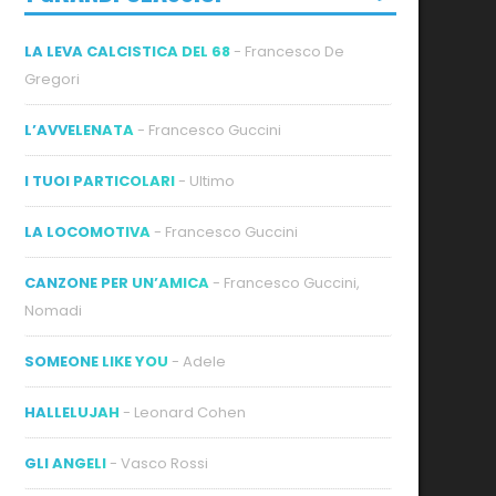
LA LEVA CALCISTICA DEL 68
- Francesco De
Gregori
L’AVVELENATA
- Francesco Guccini
I TUOI PARTICOLARI
- Ultimo
LA LOCOMOTIVA
- Francesco Guccini
CANZONE PER UN’AMICA
- Francesco Guccini,
Nomadi
SOMEONE LIKE YOU
- Adele
HALLELUJAH
- Leonard Cohen
GLI ANGELI
- Vasco Rossi