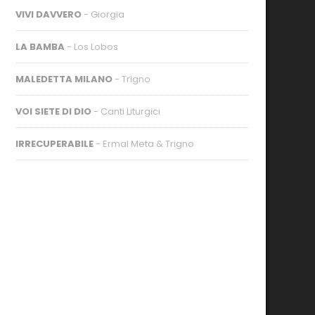
VIVI DAVVERO
- Giorgia
LA BAMBA
- Los Lobos
MALEDETTA MILANO
- Trigno
VOI SIETE DI DIO
- Canti Liturgici
IRRECUPERABILE
- Ermal Meta & Trigno