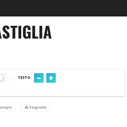
ASTIGLIA
-
+
TESTO
tampa
Segnala