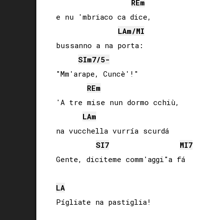
RE
m
e nu 'mbriaco ca dice,

LA
m/
MI
bussanno a na porta:

SI
m7/5-
"Mm'arape, Cuncè'!"

RE
m
'A tre mise nun dormo cchiù,

LA
m
na vucchella vurría scurdá

SI
7
MI
7
LA
Pígliate na pastiglia!
