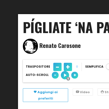
PÍGLIATE ‘NA P
Renato Carosone
-
+
TRASPOSITORE
0
SEMPLIFICA
-
+
AUTO-SCROLL
Aggiungi ai
Video
S
preferiti