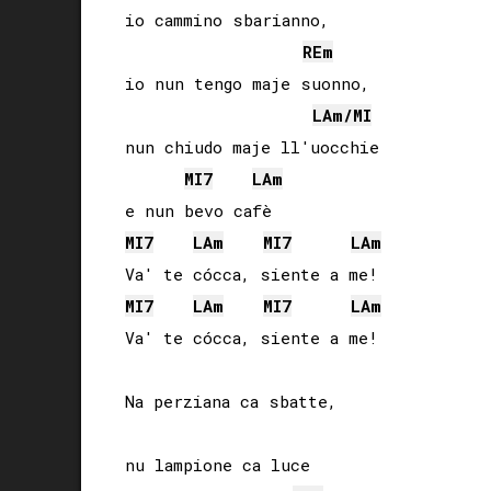
io cammino sbarianno,

RE
m
io nun tengo maje suonno,

LA
m/
MI
nun chiudo maje ll'uocchie

MI
7
LA
m
MI
7
LA
m
MI
7
LA
m
MI
7
LA
m
MI
7
LA
m
Va' te cócca, siente a me!

Na perziana ca sbatte,

nu lampione ca luce
