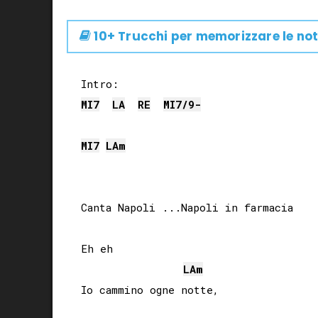
10+ Trucchi per memorizzare le not
MI
7
LA
RE
MI
7/9-
MI
7
LA
m
Canta Napoli ...Napoli in farmacia

Eh eh

LA
m
Io cammino ogne notte,
