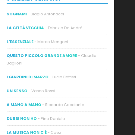
SOGNAMI
- Biagio Antonacci
LA CITTÀ VECCHIA
- Fabrizio De André
L’ESSENZIALE
- Marco Mengoni
QUESTO PICCOLO GRANDE AMORE
- Claudio
Baglioni
I GIARDINI DI MARZO
- Lucio Battisti
UN SENSO
- Vasco Rossi
A MANO A MANO
- Riccardo Cocciante
DUBBI NON HO
- Pino Daniele
LA MUSICA NON C’È
- Coez