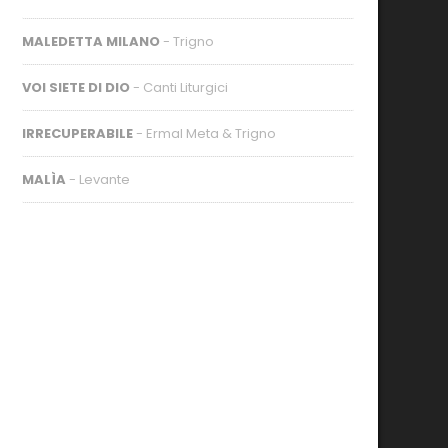
MALEDETTA MILANO
- Trigno
VOI SIETE DI DIO
- Canti Liturgici
IRRECUPERABILE
- Ermal Meta & Trigno
MALÌA
- Levante