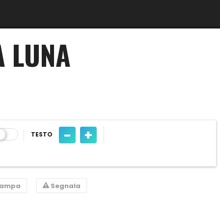
A LUNA
-
+
TESTO
tampa
Segnala