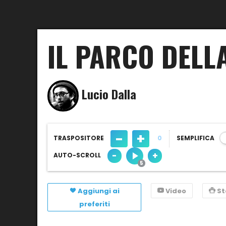
IL PARCO DELL
Lucio Dalla
-
+
TRASPOSITORE
0
SEMPLIFICA
-
+
AUTO-SCROLL
Aggiungi ai
Video
S
preferiti