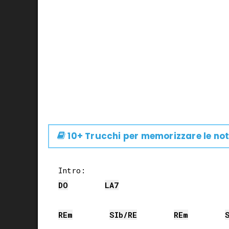
10+ Trucchi per memorizzare le not
DO
LA
7
RE
m
SIb
/
RE
RE
m