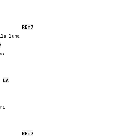
RE
m7
la luna

9
o 

LA
m
i

RE
m7