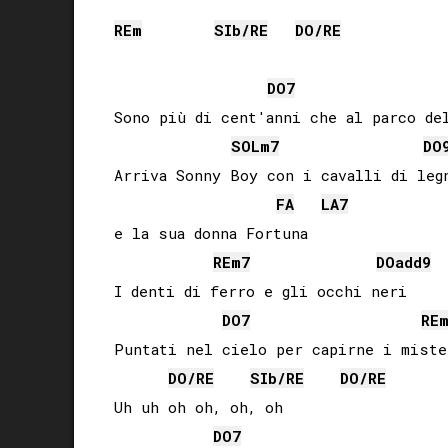
RE
m
SIb
/
RE
DO
/
RE
DO
7
Sono più di cent'anni che al parco del
SOL
m7
DO
Arriva Sonny Boy con i cavalli di legn
FA
LA
7
e la sua donna Fortuna

RE
m7
DO
add9
I denti di ferro e gli occhi neri

DO
7
RE
Puntati nel cielo per capirne i mister
DO
/
RE
SIb
/
RE
DO
/
RE
Uh uh oh oh, oh, oh

DO
7