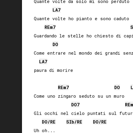
Quante volte da solo mi sono perduto

LA
7
Quante volte ho pianto e sono caduto

RE
m7
Guardando le stelle ho chiesto di capi
DO
Come entrare nel mondo dei grandi senz
LA
7
paura di morire

RE
m7
DO
Come uno zingaro seduto su un muro

DO
7
RE
Gli occhi nel cielo puntati sul futuro
DO
/
RE
SIb
/
RE
DO
/
RE
Uh oh...
