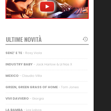
ULTIME NOVITÀ
SENZ’ E TE
- Rosy Viola
INDUSTRY BABY
- Jack Harlow & Lil Nas X
MEXICO
- Claudio Villa
GREEN, GREEN GRASS OF HOME
- Tom Jones
VIVI DAVVERO
- Giorgia
LA BAMBA
- Los Lobos