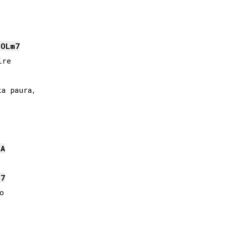
SOL
m7
re

a paura, 

LA
m7

