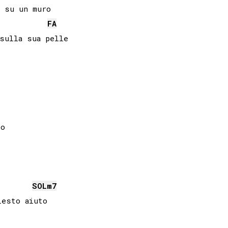
 su un muro

FA


o 

SOL
m7
esto aiuto
