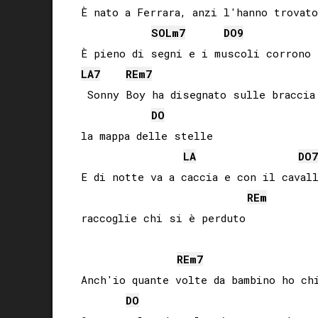
È nato a Ferrara, anzi l'hanno trovato
SOL
m7
DO
9
LA
7
RE
m7
 Sonny Boy ha disegnato sulle braccia 
DO
la mappa delle stelle

LA
DO
7
E di notte va a caccia e con il cavall
RE
m
raccoglie chi si è perduto

RE
m7
Anch'io quante volte da bambino ho chi
DO