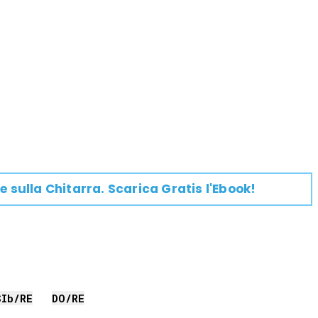
e su
lla
Chitarra
. Scarica Gratis l'Ebook!
SIb
/
RE
DO
/
RE