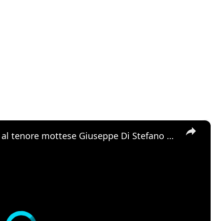
×
Motta Sant'Anastasia. L'omaggio al tenore mottese Giuseppe Di Stefano nel giorno della sua nascita.