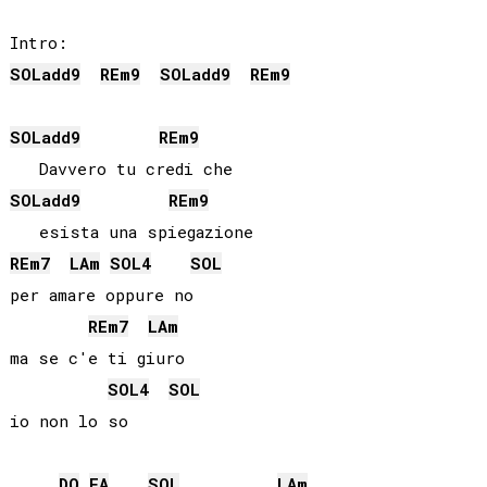
SOL
add9
RE
m9
SOL
add9
RE
m9
SOL
add9
RE
m9
SOL
add9
RE
m9
RE
m7
LA
m
SOL
4
SOL
per amare oppure no

RE
m7
LA
m
ma se c'e ti giuro

SOL
4
SOL
io non lo so

DO
FA
SOL
LA
m