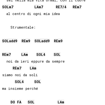
SOL
m7
LA
m7
RE
7/4
RE
m7
    Strumentale:

SOL
add9
RE
m9
SOL
add9
RE
m9
RE
m7
LA
m
SOL
4
SOL
  noi da ieri eppure da sempre

RE
m7
LA
m
siamo noi da soli

SOL
4
SOL
ma insieme perché

DO
FA
SOL
LA
m