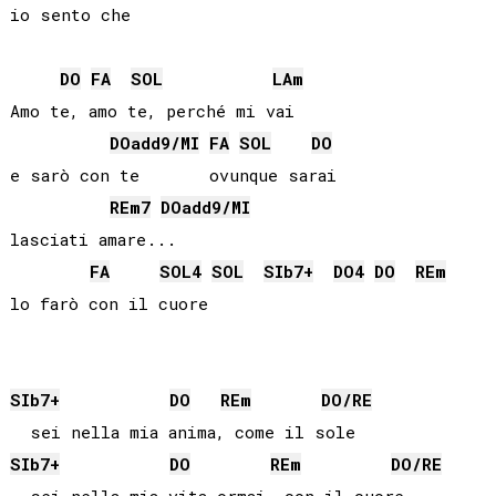
io sento che

DO
FA
SOL
LA
m
Amo te, amo te, perché mi vai

DO
add9/
MI
FA
SOL
DO
e sarò con te       ovunque sarai

RE
m7
DO
add9/
MI
lasciati amare...

FA
SOL
4
SOL
SIb
7+
DO
4
DO
RE
m
lo farò con il cuore

SIb
7+
DO
RE
m
DO
/
RE
SIb
7+
DO
RE
m
DO
/
RE