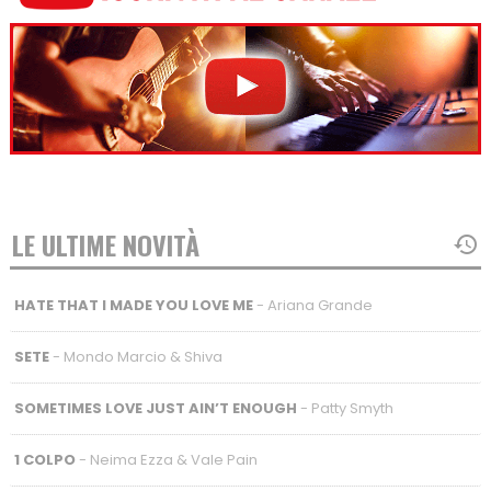
LE ULTIME NOVITÀ
HATE THAT I MADE YOU LOVE ME
- Ariana Grande
SETE
- Mondo Marcio & Shiva
SOMETIMES LOVE JUST AIN’T ENOUGH
- Patty Smyth
1 COLPO
- Neima Ezza & Vale Pain