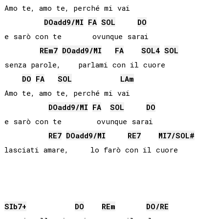
Amo te, amo te, perché mi vai

DO
add9/
MI
FA
SOL
DO
e sarò con te       ovunque sarai

RE
m7
DO
add9/
MI
FA
SOL
4
SOL
senza parole,    parlami con il cuore

DO
FA
SOL
LA
m
Amo te, amo te, perché mi vai

DO
add9/
MI
FA
SOL
DO
e sarò con te        ovunque sarai

RE
7
DO
add9/
MI
RE
7
MI
7/
SOL#
lasciati amare,     lo farò con il cuore

SIb
7+
DO
RE
m
DO
/
RE