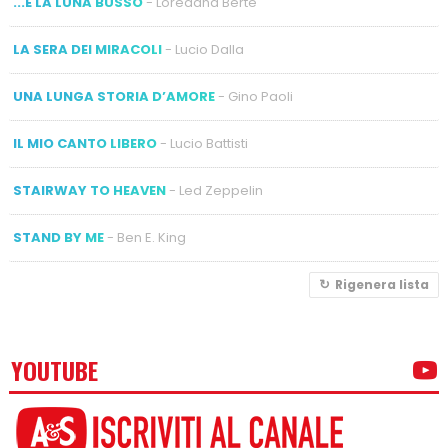
...E LA LUNA BUSSÒ
- Loredana Bertè
LA SERA DEI MIRACOLI
- Lucio Dalla
UNA LUNGA STORIA D’AMORE
- Gino Paoli
IL MIO CANTO LIBERO
- Lucio Battisti
STAIRWAY TO HEAVEN
- Led Zeppelin
STAND BY ME
- Ben E. King
Rigenera lista
YOUTUBE