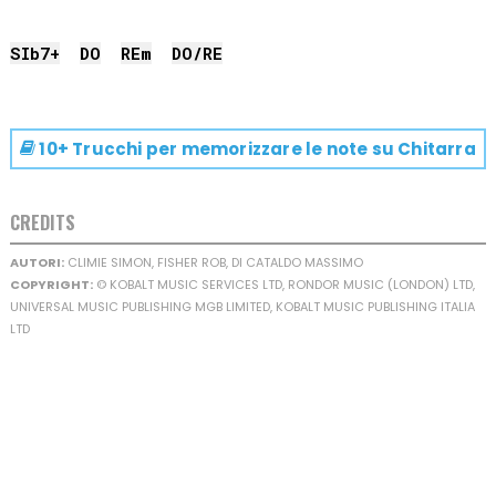
SIb
7+
DO
RE
m
DO
/
RE
10+ Trucchi per memorizzare le note su
Chitarra
CREDITS
AUTORI:
CLIMIE SIMON, FISHER ROB, DI CATALDO MASSIMO
COPYRIGHT:
© KOBALT MUSIC SERVICES LTD, RONDOR MUSIC (LONDON) LTD,
UNIVERSAL MUSIC PUBLISHING MGB LIMITED, KOBALT MUSIC PUBLISHING ITALIA
LTD