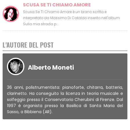
SCUSA SE TI CHIAMO AMORE
Scusa Se Ti Chiamo Amore è un brano scritto e
interpretato da Massimo Di Cataldo inserito nell'album
Sulla mia strada p...
L'AUTORE DEL POST
Alberto Moneti
36 anni, polistrumentista: pianoforte, chitarra, batteria,
clarinetto. Ha conseguito la licenza in teoria musicale e
solfeggio presso il Conservatorio Cherubini di Firenze. Dal
1997 è organista presso la Basilica di Santa Maria del
Sasso, a Bibbiena (AR).