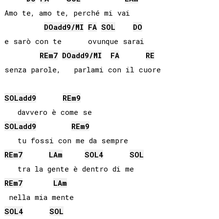
Amo te, amo te, perché mi vai

DO
add9/
MI
FA
SOL
DO
e sarò con te      ovunque sarai

RE
m7
DO
add9/
MI
FA
RE
senza parole,   parlami con il cuore

SOL
add9
RE
m9
SOL
add9
RE
m9
RE
m7
LA
m
SOL
4
SOL
RE
m7
LA
m
SOL
4
SOL