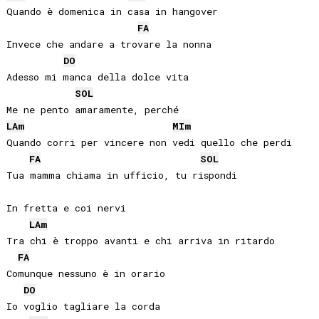
Quando è domenica in casa in hangover

FA
Invece che andare a trovare la nonna

DO
Adesso mi manca della dolce vita

SOL
LA
m
MI
m
Quando corri per vincere non vedi quello che perdi

FA
SOL
Tua mamma chiama in ufficio, tu rispondi

In fretta e coi nervi

LA
m
Tra chi è troppo avanti e chi arriva in ritardo

FA
Comunque nessuno è in orario

DO
Io voglio tagliare la corda
