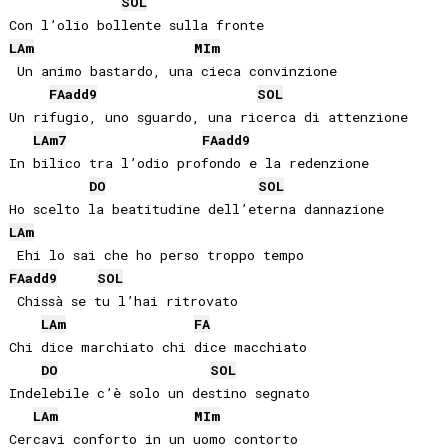
SOL
LA
m
MI
m
 Un animo bastardo, una cieca convinzione

FA
add9
SOL
Un rifugio, uno sguardo, una ricerca di attenzione

LA
m7
FA
add9
In bilico tra l’odio profondo e la redenzione

DO
SOL
LA
m
FA
add9
SOL
 Chissà se tu l’hai ritrovato

LA
m
FA
Chi dice marchiato chi dice macchiato

DO
SOL
Indelebile c’è solo un destino segnato

LA
m
MI
m
Cercavi conforto in un uomo contorto
