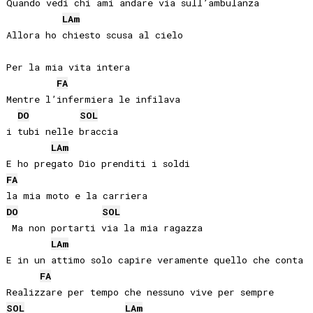
Quando vedi chi ami andare via sull’ambulanza

LA
m
Allora ho chiesto scusa al cielo

Per la mia vita intera

FA
Mentre l’infermiera le infilava

DO
SOL
i tubi nelle braccia

LA
m
FA
DO
SOL
 Ma non portarti via la mia ragazza

LA
m
E in un attimo solo capire veramente quello che conta

FA
SOL
LA
m