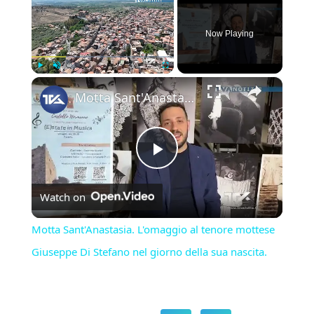
Now Playing
×
Play
Unmute
Fullscreen
Motta Sant'Anastasia. L'omaggio al tenore mottese Giuseppe Di Stefano nel giorno della sua nascita.
Play
Watch on
Video
Motta Sant'Anastasia. L'omaggio al tenore mottese
Giuseppe Di Stefano nel giorno della sua nascita.