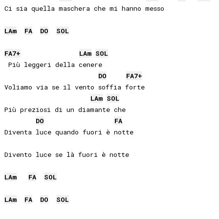
Ci sia quella maschera che mi hanno messo

LA
m
FA
DO
SOL
FA
7+
LA
m
SOL
 Più leggeri della cenere

DO
FA
7+
Voliamo via se il vento soffia forte

LA
m
SOL
Più preziosi di un diamante che

DO
FA
Diventa luce quando fuori è notte

Divento luce se là fuori è notte

LA
m
FA
SOL
LA
m
FA
DO
SOL