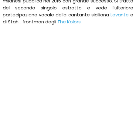
milanesi pubblica nel 2016 con grande successo. Si tratta
del secondo singolo estratto e vede l'ulteriore
partecipazione vocale della cantante siciliana
Levante
e
di Stah... frontman degli
The Kolors
.