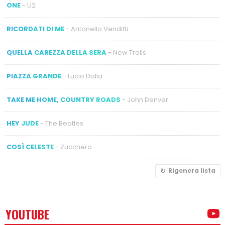
ONE
- U2
RICORDATI DI ME
- Antonello Venditti
QUELLA CAREZZA DELLA SERA
- New Trolls
PIAZZA GRANDE
- Lucio Dalla
TAKE ME HOME, COUNTRY ROADS
- John Denver
HEY JUDE
- The Beatles
COSÌ CELESTE
- Zucchero
Rigenera lista
YOUTUBE