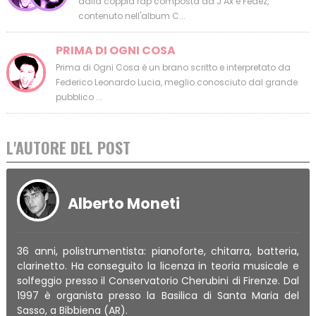
dalla coppia rap composta da J Ax e Fedez,
contenuto nell'album C...
PRIMA DI OGNI COSA
Prima di Ogni Cosa è un brano scritto e interpretato da
Federico Leonardo Lucia, meglio conosciuto dal grande
pubblico ...
L'AUTORE DEL POST
Alberto Moneti
36 anni, polistrumentista: pianoforte, chitarra, batteria,
clarinetto. Ha conseguito la licenza in teoria musicale e
solfeggio presso il Conservatorio Cherubini di Firenze. Dal
1997 è organista presso la Basilica di Santa Maria del
Sasso, a Bibbiena (AR).