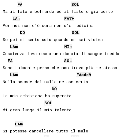
FA
SOL
Ma il fato è beffardo ed il fiato è già corto

LA
m
FA
7+
Per noi non c’è cura non c’è medicina

DO
SOL
Se poi mi sento solo quando mi sei vicina

LA
m
MI
m
Coscienza lava secco una doccia di sangue freddo

FA
SOL
Sono talmente perso che non trovo più me stesso

LA
m
FA
add9
Nulla accade dal nulla ne son certo

DO
La mia ambizione ha superato

SOL
di gran lunga il mio talento

LA
m
Si potesse cancellare tutto il male
