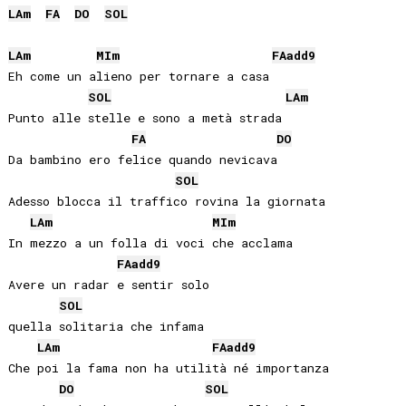
LA
m
FA
DO
SOL
LA
m
MI
m
FA
add9
Eh come un alieno per tornare a casa

SOL
LA
m
Punto alle stelle e sono a metà strada

FA
DO
Da bambino ero felice quando nevicava

SOL
Adesso blocca il traffico rovina la giornata

LA
m
MI
m
In mezzo a un folla di voci che acclama

FA
add9
Avere un radar e sentir solo

SOL
quella solitaria che infama

LA
m
FA
add9
Che poi la fama non ha utilità né importanza

DO
SOL