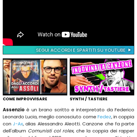
SEGUI ACCORDI E SPARTITI SU YOUTUBE
COME IMPROVVISARE
SYNTH / TASTIERE
Assenzio
è un brano scritto e interpretato da Federico
Leonardo Lucia, meglio conosciuto come
Fedez
, in coppia
con
J-Ax
, alias Alessandro Aleotti. Canzone che fa parte
dell'album
Comunisti col rolex
, che la coppia dei rapper