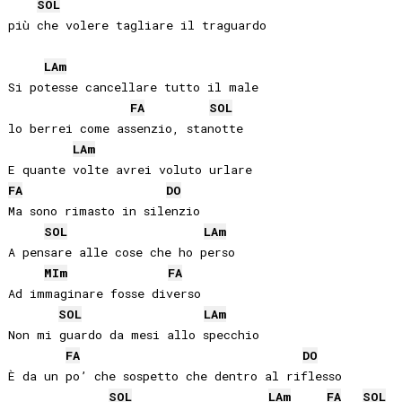
SOL
più che volere tagliare il traguardo

LA
m
Si potesse cancellare tutto il male

FA
SOL
lo berrei come assenzio, stanotte

LA
m
FA
DO
Ma sono rimasto in silenzio

SOL
LA
m
A pensare alle cose che ho perso

MI
m
FA
Ad immaginare fosse diverso

SOL
LA
m
Non mi guardo da mesi allo specchio

FA
DO
È da un po’ che sospetto che dentro al riflesso

SOL
LA
m
FA
SOL