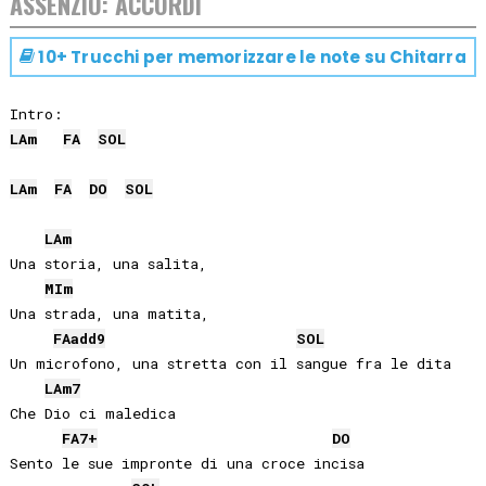
ASSENZIO: ACCORDI
10+ Trucchi per memorizzare le note su
Chitarra
LA
m
FA
SOL
LA
m
FA
DO
SOL
LA
m
Una storia, una salita,

MI
m
Una strada, una matita,

FA
add9
SOL
Un microfono, una stretta con il sangue fra le dita

LA
m7
Che Dio ci maledica

FA
7+
DO
Sento le sue impronte di una croce incisa
