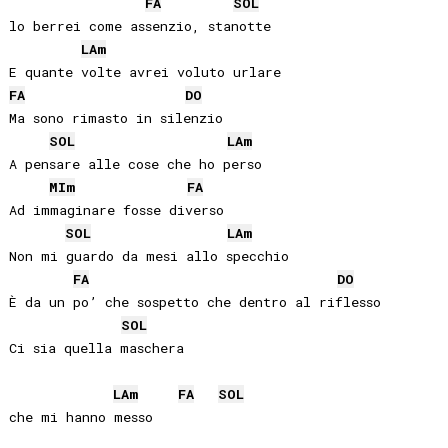
FA
SOL
lo berrei come assenzio, stanotte

LA
m
FA
DO
Ma sono rimasto in silenzio

SOL
LA
m
A pensare alle cose che ho perso

MI
m
FA
Ad immaginare fosse diverso

SOL
LA
m
Non mi guardo da mesi allo specchio

FA
DO
È da un po’ che sospetto che dentro al riflesso

SOL
Ci sia quella maschera

LA
m
FA
SOL
che mi hanno messo
