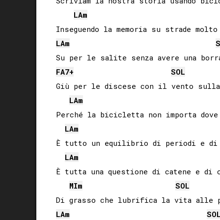
Scriviam la nostra storia usando bicic
LA
m
LA
m
FA
7+
SOL
Giù per le discese con il vento sulla 
LA
m
Perché la bicicletta non importa dove 
LA
m
È tutto un equilibrio di periodi e di 
LA
m
È tutta una questione di catene e di c
MI
m
SOL
LA
m
SO