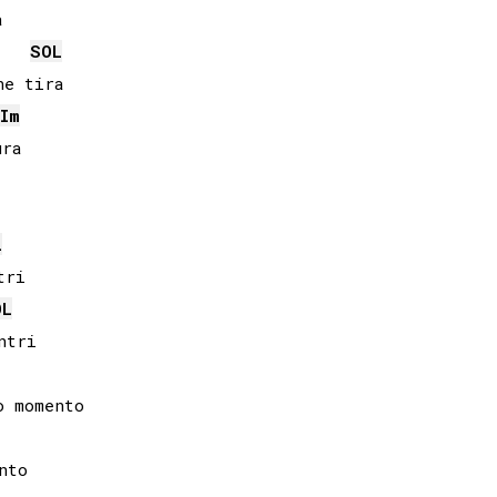


SOL
e tira

I
m
ra

L
OL
tri

to
