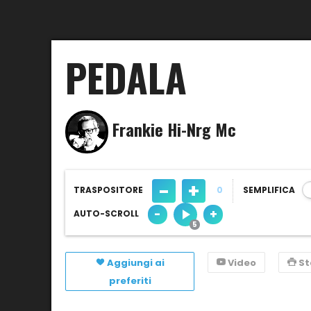
PEDALA
Frankie Hi-Nrg Mc
-
+
TRASPOSITORE
0
SEMPLIFICA
-
+
AUTO-SCROLL
Aggiungi ai
Video
S
preferiti