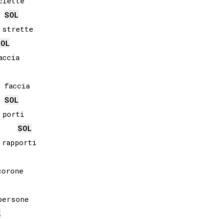
lette

SOL
SOL
faccia

SOL
porti

SOL
rapporti

orone

L