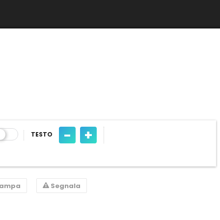
-
+
TESTO
tampa
Segnala