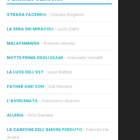
STRADA FACENDO
- Claudio Baglioni
LA SERA DEI MIRACOLI
- Lucio Dalla
MALAFEMMENA
- Roberto Murolo
NOTTE PRIMA DEGLI ESAMI
- Antonello Venditti
LA LUCE DELL’EST
- Lucio Battisti
FATHER AND SON
- Cat Stevens
L’AVVELENATA
- Francesco Guccini
ALLERIA
- Pino Daniele
LA CANZONE DELL’AMORE PERDUTO
- Fabrizio De
André