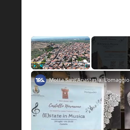
×
Play
Unmute
Fullscreen