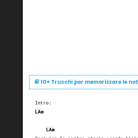
10+ Trucchi per memorizzare le not
LA
m
LA
m