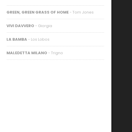
GREEN, GREEN GRASS OF HOME
- Tom Jones
VIVI DAVVERO
- Giorgia
LA BAMBA
- Los Lobos
MALEDETTA MILANO
- Trigno