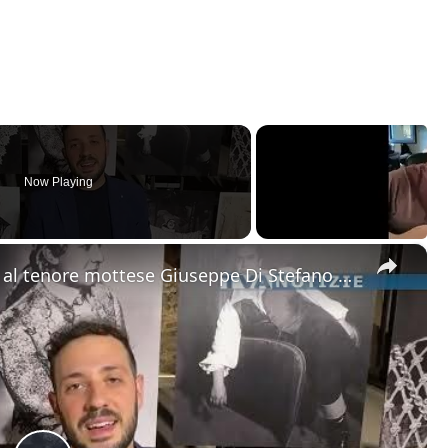
Now Playing
×
Motta Sant'Anastasia. L'omaggio al tenore mottese Giuseppe Di Stefano nel giorno della sua nascita.