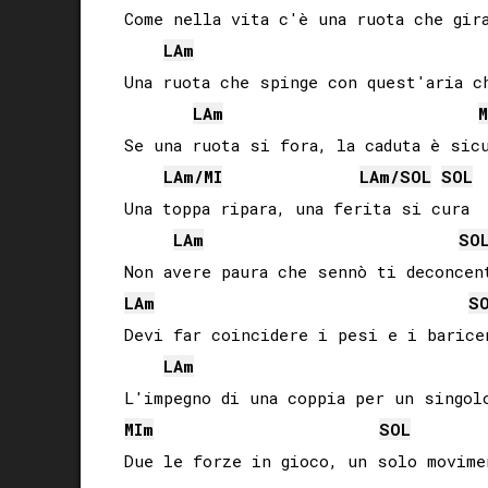
Come nella vita c'è una ruota che gira
LA
m
Una ruota che spinge con quest'aria ch
LA
m
M
Se una ruota si fora, la caduta è sicu
LA
m/
MI
LA
m/
SOL
SOL
Una toppa ripara, una ferita si cura

LA
m
SO
LA
m
S
Devi far coincidere i pesi e i baricen
LA
m
MI
m
SOL
Due le forze in gioco, un solo movimen