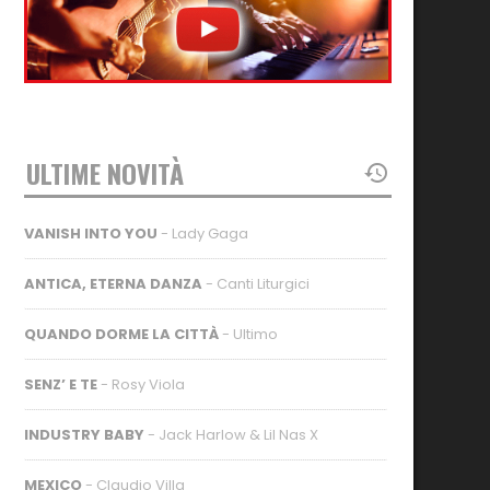
ULTIME NOVITÀ
VANISH INTO YOU
- Lady Gaga
ANTICA, ETERNA DANZA
- Canti Liturgici
QUANDO DORME LA CITTÀ
- Ultimo
SENZ’ E TE
- Rosy Viola
INDUSTRY BABY
- Jack Harlow & Lil Nas X
MEXICO
- Claudio Villa