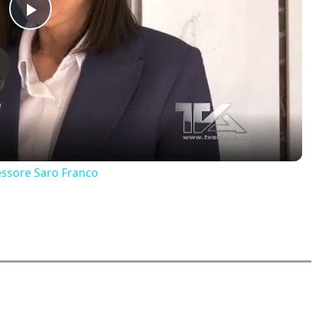
Play
Video
fessore Saro Franco