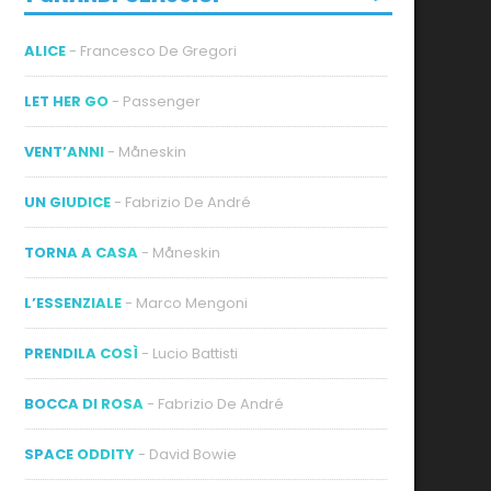
ALICE
- Francesco De Gregori
LET HER GO
- Passenger
VENT’ANNI
- Måneskin
UN GIUDICE
- Fabrizio De André
TORNA A CASA
- Måneskin
L’ESSENZIALE
- Marco Mengoni
PRENDILA COSÌ
- Lucio Battisti
BOCCA DI ROSA
- Fabrizio De André
SPACE ODDITY
- David Bowie