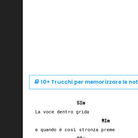
10+ Trucchi per memorizzare le not
SI
m
La voce dentro grida

MI
m
e quando è così stronza preme
