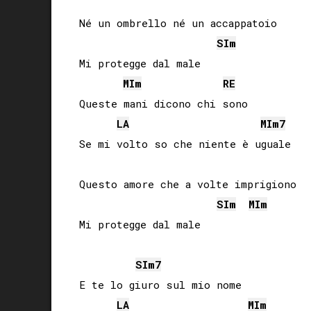
Né un ombrello né un accappatoio

SI
m
Mi protegge dal male

MI
m
RE
Queste mani dicono chi sono

LA
MI
m7
Se mi volto so che niente è uguale

Questo amore che a volte imprigiono

SI
m
MI
m
Mi protegge dal male

SI
m7
E te lo giuro sul mio nome

LA
MI
m