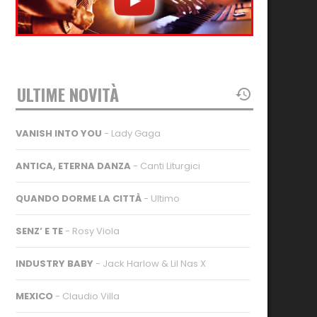
ULTIME NOVITÀ
VANISH INTO YOU
- Lady Gaga
ANTICA, ETERNA DANZA
- Canti Liturgici
QUANDO DORME LA CITTÀ
- Ultimo
SENZ’ E TE
- Rosy Viola
INDUSTRY BABY
- Jack Harlow & Lil Nas X
MEXICO
- Claudio Villa