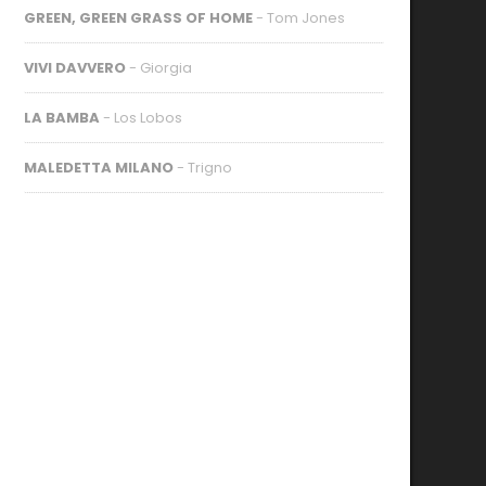
GREEN, GREEN GRASS OF HOME
- Tom Jones
VIVI DAVVERO
- Giorgia
LA BAMBA
- Los Lobos
MALEDETTA MILANO
- Trigno