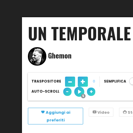
UN TEMPORALE
Ghemon
-
+
TRASPOSITORE
0
SEMPLIFICA
-
+
AUTO-SCROLL
Aggiungi ai
Video
S
preferiti