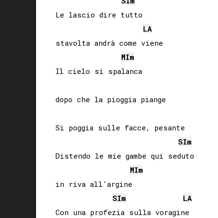
SI
m
Le lascio dire tutto

LA
stavolta andrà come viene

MI
m
Il cielo si spalanca

dopo che la pioggia piange

Si poggia sulle facce, pesante

SI
m
Distendo le mie gambe qui seduto

MI
m
in riva all'argine

SI
m
LA
Con una profezia sulla voragine
