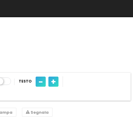
-
+
TESTO
tampa
Segnala