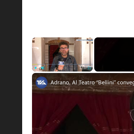
×
Play
Unmute
Fullscreen
Adrano. Al Teatro “Bellini” conv