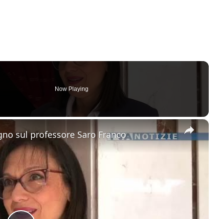
Now Playing
×
egno sul professore Saro Franco