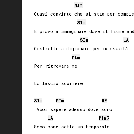
MI
m
Quasi convinto che si stia per compie
SI
m
E provo a immaginare dove il fiume and
SI
m
LA
Costretto a digiunare per necessità

MI
m
Per ritrovare me

Lo lascio scorrere

SI
m
MI
m
RE
 Vuoi sapere adesso dove sono

LA
MI
m7
Sono come sotto un temporale
