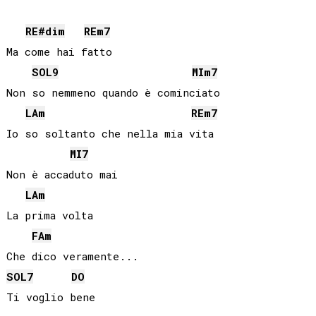
RE#
dim
RE
m7
Ma come hai fatto

SOL
9
MI
m7
Non so nemmeno quando è cominciato

LA
m
RE
m7
Io so soltanto che nella mia vita

MI
7
Non è accaduto mai

LA
m
La prima volta

FA
m
SOL
7
DO
Ti voglio bene
