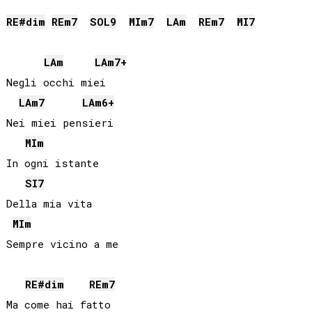
RE#
dim
RE
m7
SOL
9
MI
m7
LA
m
RE
m7
MI
7
LA
m
LA
m7+
Negli occhi miei

LA
m7
LA
m6+
Nei miei pensieri

MI
m
In ogni istante

SI
7
Della mia vita

MI
m
Sempre vicino a me

RE#
dim
RE
m7