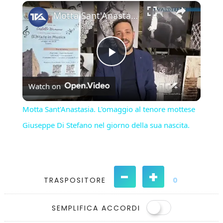
×
Play
Unmute
Fullscreen
Motta Sant'Anastasia. L'omaggio al tenore mottese Giuseppe Di Stefano nel giorno della sua nascita.
Play
Watch on
Video
Motta Sant'Anastasia. L'omaggio al tenore mottese
Giuseppe Di Stefano nel giorno della sua nascita.
-
+
TRASPOSITORE
0
SEMPLIFICA ACCORDI