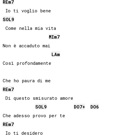
RE
m7
SOL
9
 Come nella mia vita

MI
m7
Non è accaduto mai

LA
m
Così profondamente

RE
m7
 Di questo smisurato amore

SOL
9
DO
7+
DO
6
RE
m7
 Io ti desidero
