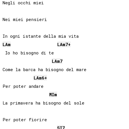
Negli occhi miei

Nei miei pensieri

LA
m
LA
m7+
 Io ho bisogno di te

LA
m7
Come la barca ha bisogno del mare

LA
m6+
Per poter andare

MI
m
La primavera ha bisogno del sole

Per poter fiorire

SI
7