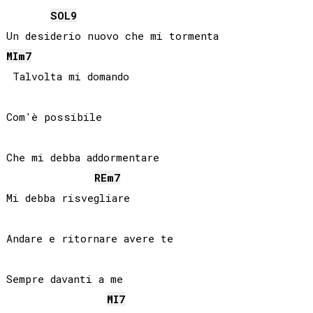
SOL
9
MI
m7
 Talvolta mi domando

Com'è possibile

Che mi debba addormentare

RE
m7
Mi debba risvegliare

Andare e ritornare avere te

Sempre davanti a me

MI
7