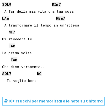
SOL
9
MI
m7
LA
m
RE
m7
 A trasformare il tempo in un'attesa

MI
7
Di rivedere te

LA
m
La prima volta

FA
m
SOL
7
DO
10+ Trucchi per memorizzare le note su
Chitarra