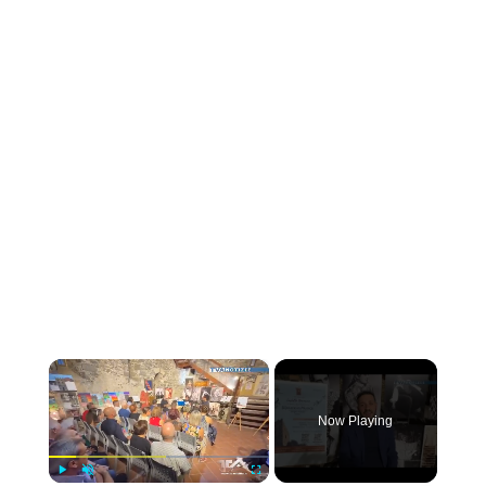
×
Now Playing