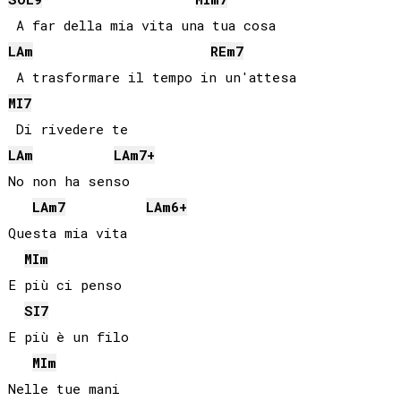
LA
m
RE
m7
MI
7
LA
m
LA
m7+
No non ha senso

LA
m7
LA
m6+
Questa mia vita

MI
m
E più ci penso

SI
7
E più è un filo

MI
m
Nelle tue mani
