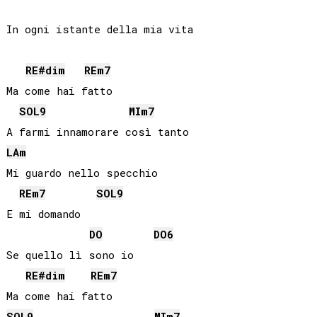
In ogni istante della mia vita

RE#
dim
RE
m7
Ma come hai fatto

SOL
9
MI
m7
LA
m
Mi guardo nello specchio

RE
m7
SOL
9
E mi domando

DO
DO
6
Se quello lì sono io

RE#
dim
RE
m7
SOL
9
MI
m7