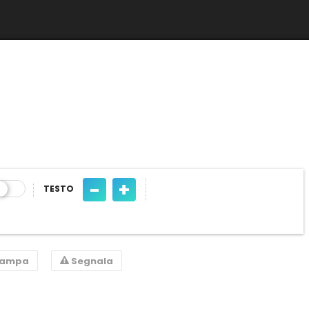
-
+
TESTO
tampa
Segnala