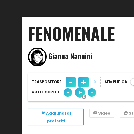
FENOMENALE
Gianna Nannini
-
+
TRASPOSITORE
0
SEMPLIFICA
-
+
AUTO-SCROLL
Aggiungi ai
Video
S
preferiti