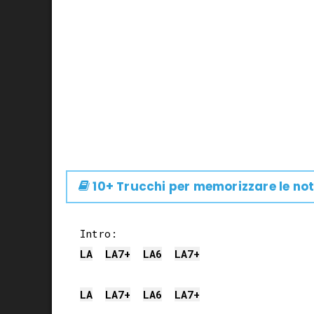
10+ Trucchi per memorizzare le not
LA
LA
7+
LA
6
LA
7+
LA
LA
7+
LA
6
LA
7+