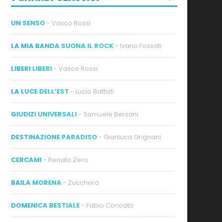
UN SENSO
- Vasco Rossi
LA MIA BANDA SUONA IL ROCK
- Ivano Fossati
LIBERI LIBERI
- Vasco Rossi
LA LUCE DELL’EST
- Lucio Battisti
GIUDIZI UNIVERSALI
- Samuele Bersani
DESTINAZIONE PARADISO
- Gianluca Grignani
CERCAMI
- Renato Zero
BAILA MORENA
- Zucchero
DOMENICA BESTIALE
- Fabio Concato