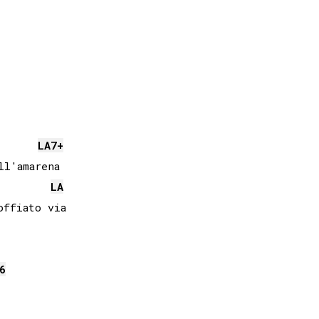
LA
7+
l'amarena

LA
ffiato via

6