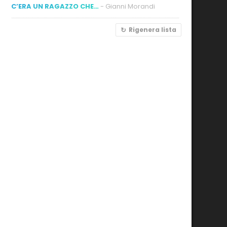
C’ERA UN RAGAZZO CHE…
- Gianni Morandi
Rigenera lista