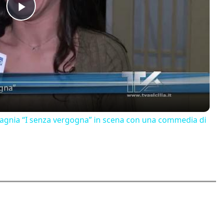
Play
Video
mpagnia “I senza vergogna” in scena con una commedia di