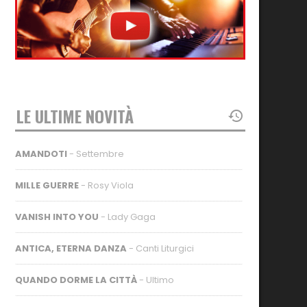
LE ULTIME NOVITÀ
AMANDOTI
- Settembre
MILLE GUERRE
- Rosy Viola
VANISH INTO YOU
- Lady Gaga
ANTICA, ETERNA DANZA
- Canti Liturgici
QUANDO DORME LA CITTÀ
- Ultimo