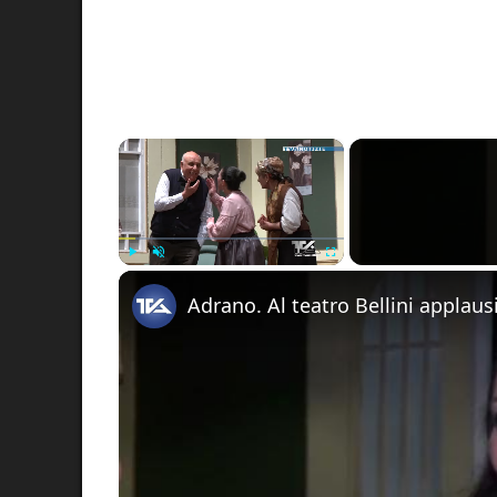
×
Play
Unmute
Fullscreen