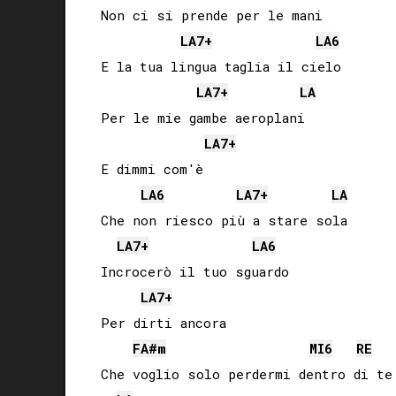
Non ci si prende per le mani

LA
7+
LA
6
E la tua lingua taglia il cielo

LA
7+
LA
Per le mie gambe aeroplani

LA
7+
E dimmi com'è

LA
6
LA
7+
LA
Che non riesco più a stare sola

LA
7+
LA
6
Incrocerò il tuo sguardo

LA
7+
Per dirti ancora

FA#
m
MI
6
RE
Che voglio solo perdermi dentro di te
