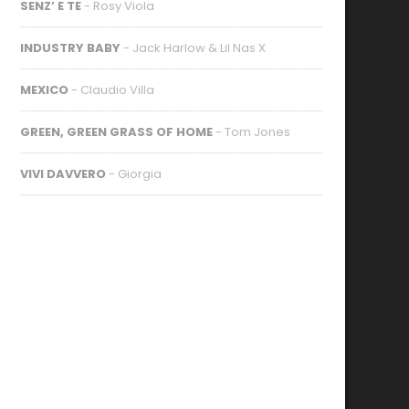
SENZ’ E TE
- Rosy Viola
INDUSTRY BABY
- Jack Harlow & Lil Nas X
MEXICO
- Claudio Villa
GREEN, GREEN GRASS OF HOME
- Tom Jones
VIVI DAVVERO
- Giorgia