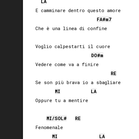
LA
E camminare dentro questo amore

FA#
m7
Che è una linea di confine

Voglio calpestarti il cuore

DO#
m
Vedere come va a finire

RE
Se son più brava io a sbagliare

MI
LA
Oppure tu a mentire

MI
/
SOL#
RE
Fenomenale

MI
LA