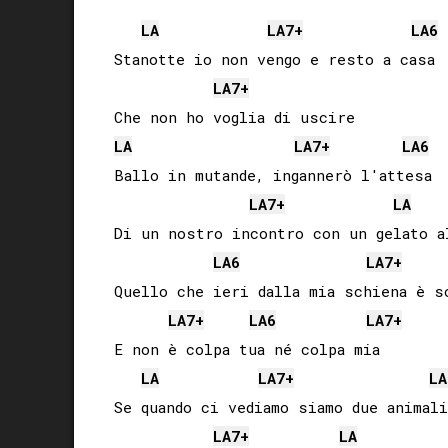
LA
LA
7+
LA
6
Stanotte io non vengo e resto a casa

LA
7+
LA
LA
7+
LA
6
Ballo in mutande, ingannerò l'attesa

LA
7+
LA
Di un nostro incontro con un gelato al
LA
6
LA
7+
Quello che ieri dalla mia schiena è so
LA
7+
LA
6
LA
7+
E non è colpa tua né colpa mia

LA
LA
7+
LA
Se quando ci vediamo siamo due animali

LA
7+
LA