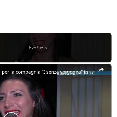
Now Playing
×
Adrano. Al teatro Bellini applausi per la compagnia “I senza vergogna” in scena con una commedia di