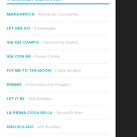
MARGHERITA
- Riccardo Cocciante
LET HER GO
- Passenger
VIA DEL CAMPO
- Fabrizio De André
VIA CON ME
- Paolo Conte
FLY ME TO THE MOON
- Frank Sinatra
RIMMEL
- Francesco De Gregori
LET IT BE
- The Beatles
LA PRIMA COSA BELLA
- Nicola Di Bari
HALLELUJAH
- Jeff Buckley