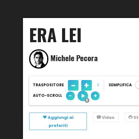
ERA LEI
Michele Pecora
-
+
TRASPOSITORE
0
SEMPLIFICA
-
+
AUTO-SCROLL
Aggiungi ai
Video
S
preferiti