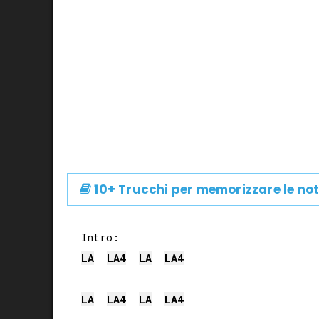
10+ Trucchi per memorizzare le not
LA
LA
4
LA
LA
4
LA
LA
4
LA
LA
4