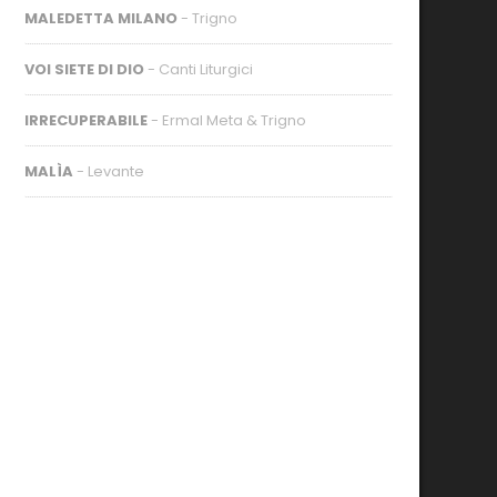
MALEDETTA MILANO
- Trigno
VOI SIETE DI DIO
- Canti Liturgici
IRRECUPERABILE
- Ermal Meta & Trigno
MALÌA
- Levante