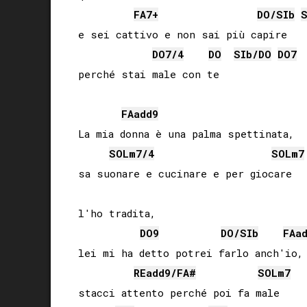
FA
7+
DO
/
SIb
S
e sei cattivo e non sai più capire

DO
7/4
DO
SIb
/
DO
DO
7
perché stai male con te

FA
add9
La mia donna è una palma spettinata,

SOL
m7/4
SOL
m7
sa suonare e cucinare e per giocare

l'ho tradita,

DO
9
DO
/
SIb
FA
a
lei mi ha detto potrei farlo anch'io,

RE
add9/
FA#
SOL
m7
stacci attento perché poi fa male
