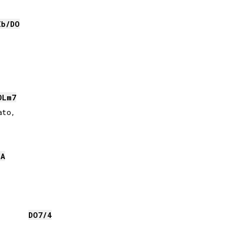
Ib
/
DO


OL
m7
to,

LA
DO
7/4