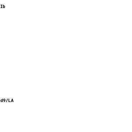
Ib
dd9/
LA