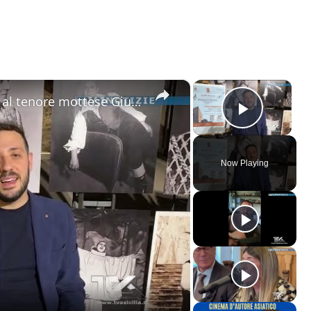
×
×
Motta Sant'Anastasia. L'omaggio al tenore mottese Giuseppe Di Stefano nel giorno della sua nascita.
Play V
Now Playing
ay
deo