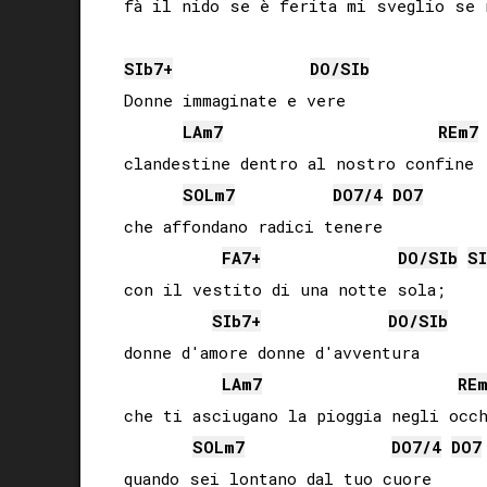
fà il nido se è ferita mi sveglio se n
SIb
7+
DO
/
SIb
Donne immaginate e vere

LA
m7
RE
m7
clandestine dentro al nostro confine

SOL
m7
DO
7/4
DO
7
che affondano radici tenere

FA
7+
DO
/
SIb
SI
con il vestito di una notte sola;

SIb
7+
DO
/
SIb
donne d'amore donne d'avventura

LA
m7
RE
che ti asciugano la pioggia negli occh
SOL
m7
DO
7/4
DO
7
quando sei lontano dal tuo cuore
