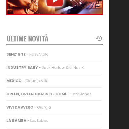
ULTIME NOVITÀ
SENZ’ E TE
- Rosy Viola
INDUSTRY BABY
- Jack Harlow & Lil Nas X
MEXICO
- Claudio Villa
GREEN, GREEN GRASS OF HOME
- Tom Jones
VIVI DAVVERO
- Giorgia
LA BAMBA
- Los Lobos