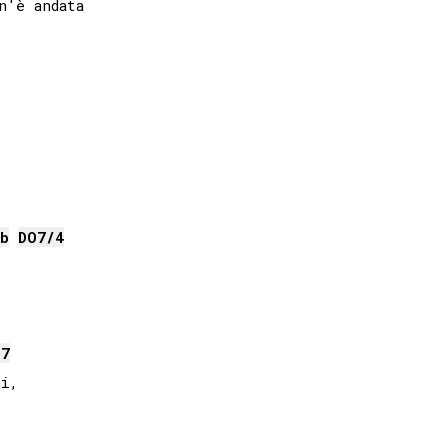
'è andata

b
DO
7/4
m7
i,
