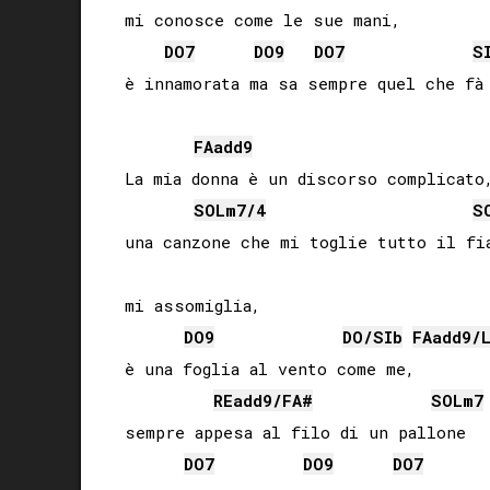
mi conosce come le sue mani,

DO
7
DO
9
DO
7
S
è innamorata ma sa sempre quel che fà

FA
add9
La mia donna è un discorso complicato,
SOL
m7/4
S
una canzone che mi toglie tutto il fia
mi assomiglia,

DO
9
DO
/
SIb
FA
add9/
è una foglia al vento come me,

RE
add9/
FA#
SOL
m7
sempre appesa al filo di un pallone

DO
7
DO
9
DO
7