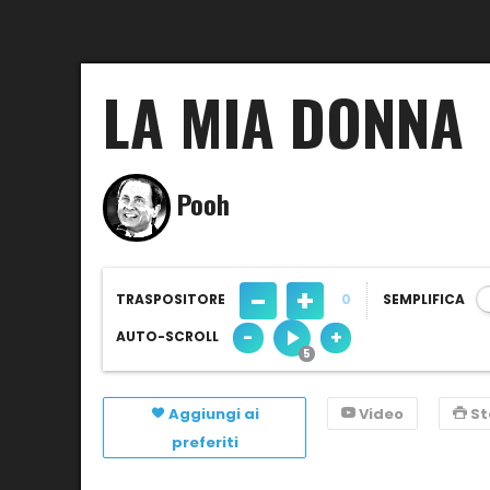
LA MIA DONNA
Pooh
-
+
TRASPOSITORE
0
SEMPLIFICA
-
+
AUTO-SCROLL
Aggiungi ai
Video
S
preferiti