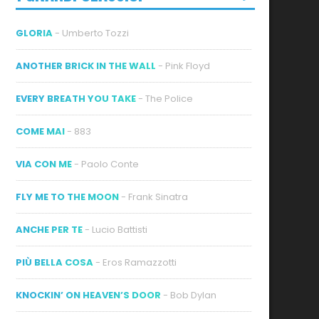
GLORIA
- Umberto Tozzi
ANOTHER BRICK IN THE WALL
- Pink Floyd
EVERY BREATH YOU TAKE
- The Police
ideo
COME MAI
- 883
VIA CON ME
- Paolo Conte
FLY ME TO THE MOON
- Frank Sinatra
ANCHE PER TE
- Lucio Battisti
PIÙ BELLA COSA
- Eros Ramazzotti
KNOCKIN’ ON HEAVEN’S DOOR
- Bob Dylan