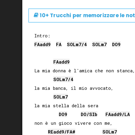
10+ Trucchi per memorizzare le not
FA
add9
FA
SOL
m7/4
SOL
m7
DO
9
FA
add9
La mia donna è l'amica che non stanca,

SOL
m7/4
la mia banca, il mio avvocato,

SOL
m7
la mia stella della sera

DO
9
DO
/
SIb
FA
add9/
LA
non è un gioco vivere con me,

RE
add9/
FA#
SOL
m7