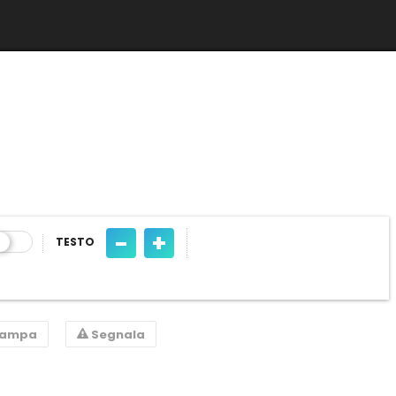
-
+
TESTO
tampa
Segnala