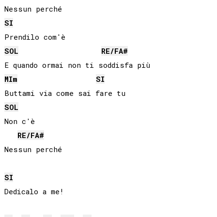
SI
SOL
RE
/
FA#
MI
m
SI
SOL
Non c'è

RE
/
FA#
SI
Dedicalo a me!
