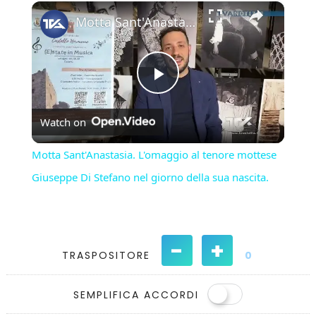
×
Play
Unmute
Fullscreen
Motta Sant'Anastasia. L'omaggio al tenore mottese Giuseppe Di Stefano nel giorno della sua nascita.
Play
Watch on
Video
Motta Sant'Anastasia. L'omaggio al tenore mottese
Giuseppe Di Stefano nel giorno della sua nascita.
-
+
TRASPOSITORE
0
SEMPLIFICA ACCORDI