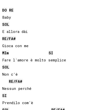
DO
RE
SOL
RE
/
FA#
MI
m
SI
SOL
Non c'è

RE
/
FA#
SI
SOL
RE
/
FA#