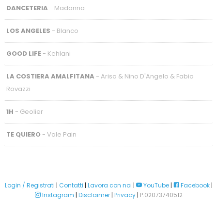
DANCETERIA
- Madonna
LOS ANGELES
- Blanco
GOOD LIFE
- Kehlani
LA COSTIERA AMALFITANA
- Arisa & Nino D'Angelo & Fabio
Rovazzi
1H
- Geolier
TE QUIERO
- Vale Pain
Login / Registrati
|
Contatti
|
Lavora con noi
|
YouTube
|
Facebook
|
Instagram
|
Disclaimer
|
Privacy
|
P.02073740512