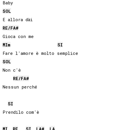
SOL
RE
/
FA#
MI
m
SI
SOL
Non c'è

RE
/
FA#
SI
Prendilo com'è

MI
RE
SI
LA#
LA