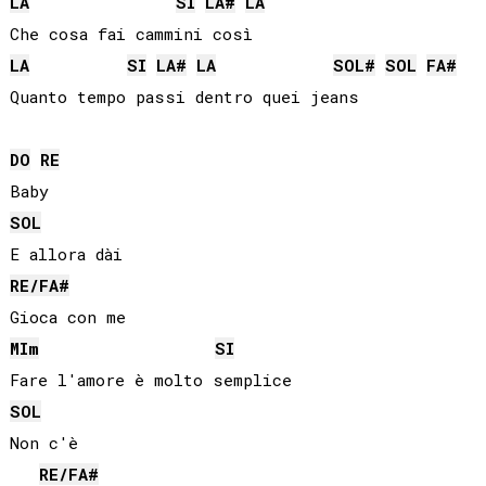
LA
SI
LA#
LA
LA
SI
LA#
LA
SOL#
SOL
FA#
DO
RE
SOL
RE
/
FA#
MI
m
SI
SOL
Non c'è

RE
/
FA#