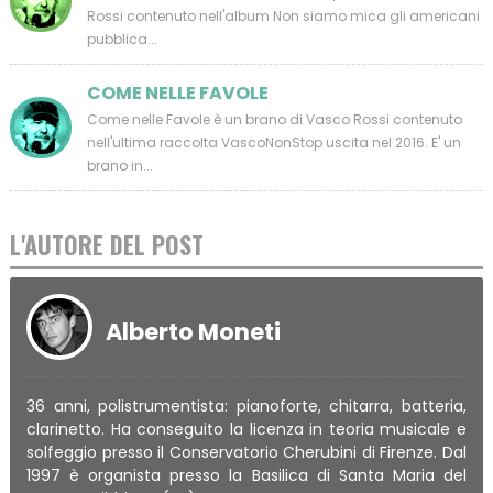
Rossi contenuto nell'album Non siamo mica gli americani
pubblica...
COME NELLE FAVOLE
Come nelle Favole è un brano di Vasco Rossi contenuto
nell'ultima raccolta VascoNonStop uscita nel 2016. E' un
brano in...
L'AUTORE DEL POST
Alberto Moneti
36 anni, polistrumentista: pianoforte, chitarra, batteria,
clarinetto. Ha conseguito la licenza in teoria musicale e
solfeggio presso il Conservatorio Cherubini di Firenze. Dal
1997 è organista presso la Basilica di Santa Maria del