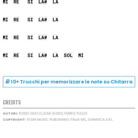
MI
RE
SI
LA#
LA
MI
RE
SI
LA#
LA
MI
RE
SI
LA#
LA
MI
RE
SI
LA#
LA
SOL
MI
10+ Trucchi per memorizzare le note su
Chitarra
CREDITS
AUTORI:
ROSSI VASCO, ELMI GUIDO, FERRO TULLIO
COPYRIGHT:
© EMI MUSIC PUBLISHING ITALIA SRL, GIAMAICA S.R.L.